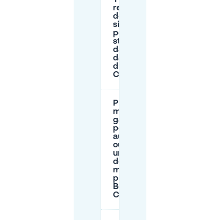
restrictions ou
des règles de
signalisation
pour le
stationnement
dans la rue
dans la zone
du Bois du
Cazier ?
Puis-je
me
garer
pour un
autocars
ou faire
un
dépose-
minute
près du
Bois du
Cazier ?