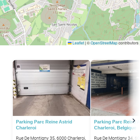
Leaflet
|
©
OpenStreetMap
contributors
Parking Parc Reine Astrid
Parking Parc Reine A
Charleroi
Charleroi, Belgique
Rue De Montigny 35, 6000 Charleroi,
Rue De Montigny 34, 60