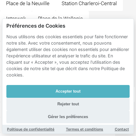
Place de la Neuville
Station Charleroi-Central
Interwok
Place de la Wallonie
Préférences de Cookies
Place Albert 1er
Musée de la Photographie
Nous utilisons des cookies essentiels pour faire fonctionner
notre site. Avec votre consentement, nous pouvons
Place Verte
Cafe Le Luxembourg
également utiliser des cookies non essentiels pour améliorer
l'expérience utilisateur et analyser le trafic du site. En
cliquant sur « Accepter », vous acceptez l'utilisation des
Place de la Digue
Reine Astrid
cookies de notre site tel que décrit dans notre Politique de
cookies.
The Huggy's Bar Charleroi
Accepter tout
Comedy Central Charleroi
Station Charleroi-Ouest
Rejeter tout
Place Charles II
Place du Manège
Gérer les préférences
Place Roosevelt
Politique de confidentialité
Termes et conditions
Contact