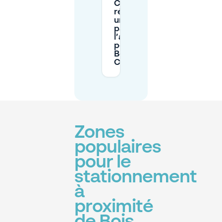
Comment
réserver
un
parking à
l’avance
pour le
Bois du
Cazier ?
Zones
populaires
pour le
stationnement
à
proximité