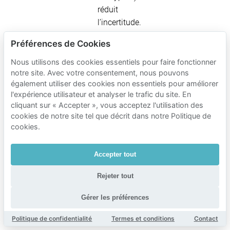
réduit
l’incertitude.
Préférences de Cookies
Tarifs de
Nous utilisons des cookies essentiels pour faire fonctionner
notre site. Avec votre consentement, nous pouvons
stationnement
également utiliser des cookies non essentiels pour améliorer
Mobypark à
l'expérience utilisateur et analyser le trafic du site. En
cliquant sur « Accepter », vous acceptez l'utilisation des
proximité de
cookies de notre site tel que décrit dans notre Politique de
TU Delft
cookies.
Faculteit
Technische
Accepter tout
Natuurkunde
Rejeter tout
Temps de stationnement
Gérer les préférences
Tarifs du parking Mobypark
Politique de confidentialité
Termes et conditions
Contact
1 heure de stationnement