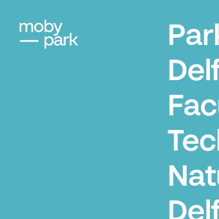
Par
Del
Fac
Tec
Nat
Del