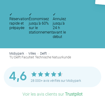
✓
✓
✓
Réservation
Économisez
Annulez
rapide et
jusqu'à 60%
jusqu’à
prépayée
sur le
24 h
stationnement
avant le
début
Mobypark
Villes
Delft
TU Delft Faculteit Technische Natuurkunde
4,6
28 000+ avis vérifiés sur Mobypark
Voir les avis clients sur
Trustpilot