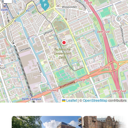
P
P
Leaflet
|
©
OpenStreetMap
contributors