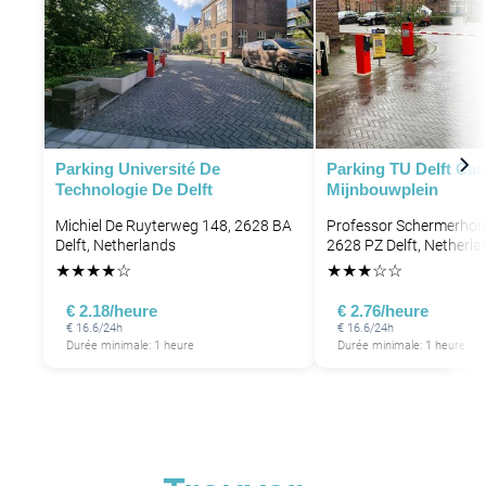
Parking Université De
Parking TU Delft Ca
Technologie De Delft
Mijnbouwplein
Michiel De Ruyterweg 148, 2628 BA
Professor Schermerhorn
Delft, Netherlands
2628 PZ Delft, Netherla
★
★
★
★
☆
★
★
★
☆
☆
€ 2.18/heure
€ 2.76/heure
€ 16.6/24h
€ 16.6/24h
Durée minimale: 1 heure
Durée minimale: 1 heure