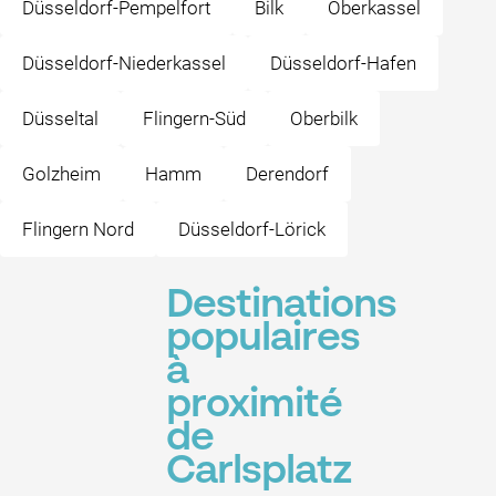
Düsseldorf-Pempelfort
Bilk
Oberkassel
Düsseldorf-Niederkassel
Düsseldorf-Hafen
Düsseltal
Flingern-Süd
Oberbilk
Golzheim
Hamm
Derendorf
Flingern Nord
Düsseldorf-Lörick
Destinations
populaires
à
proximité
de
Carlsplatz