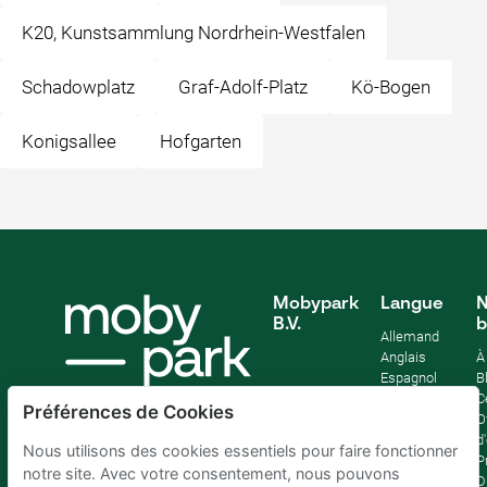
K20, Kunstsammlung Nordrhein-Westfalen
Schadowplatz
Graf-Adolf-Platz
Kö-Bogen
Konigsallee
Hofgarten
Mobypark
Langue
N
B.V.
b
Allemand
Anglais
À
Espagnol
B
Français
C
Préférences de Cookies
Italien
O
Néerlandais
d
Nous utilisons des cookies essentiels pour faire fonctionner
P
notre site. Avec votre consentement, nous pouvons
D