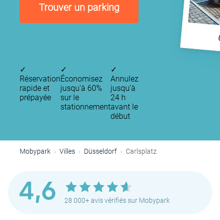
Trouver un parking
✓
✓
✓
Réservation
Économisez
Annulez
rapide et
jusqu'à 60%
jusqu’à
prépayée
sur le
24 h
stationnement
avant le
début
Mobypark
Villes
Düsseldorf
Carlsplatz
4,6
28 000+ avis vérifiés sur Mobypark