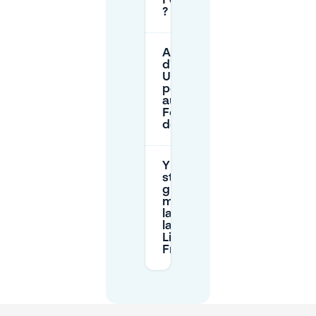
Festhalle/Messeturm
?
Ai-je besoin
d'une
Umweltplakette
pour accéder
au parking de la
Foire du Livre
de Francfort ?
Y a-t-il un
stationnement
gratuit ou bon
marché dans
la rue près de
la Foire du
Livre de
Francfort ?