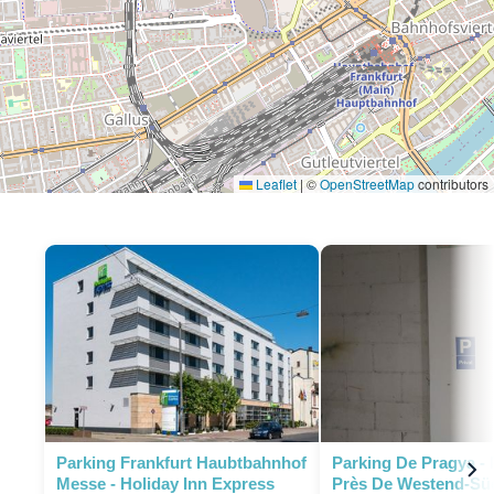
Leaflet
|
©
OpenStreetMap
contributors
P
Parking Frankfurt Haubtbahnhof
Parking De Pragya - 
P
Messe - Holiday Inn Express
Près De Westend-Sü