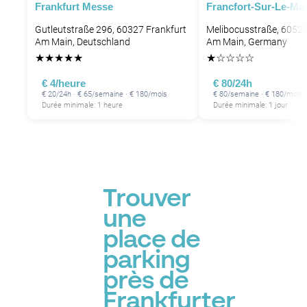
Frankfurt Messe
Francfort-Sur-Le-Ma
Gutleutstraße 296, 60327 Frankfurt
Melibocusstraße, 60528
Am Main, Deutschland
Am Main, Germany
★
★
★
★
★
★
☆
☆
☆
☆
€ 4/heure
€ 80/24h
€ 20/24h · € 65/semaine · € 180/mois
€ 80/semaine · € 180/mois
Durée minimale: 1 heure
Durée minimale: 1 jour
Trouver
une
place de
parking
près de
Frankfurter