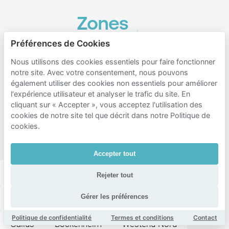
Zones
populaires
Préférences de Cookies
pour le
Nous utilisons des cookies essentiels pour faire fonctionner
stationnement
notre site. Avec votre consentement, nous pouvons
à
également utiliser des cookies non essentiels pour améliorer
l'expérience utilisateur et analyser le trafic du site. En
proximité
cliquant sur « Accepter », vous acceptez l'utilisation des
de
cookies de notre site tel que décrit dans notre Politique de
cookies.
Frankfurter
Buchmesse
Accepter tout
Innenstadt i
Innenstadt ii
Bornheim/ostend
Rejeter tout
Gérer les préférences
Westend-Süd
Gutleutviertel
Bahnhofsviertel
Politique de confidentialité
Termes et conditions
Contact
Gallus
Bockenheim
Westend-Nord