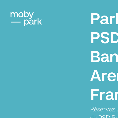
Par
PS
Ba
Are
Fra
Réservez 
de PSD Ba