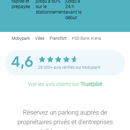
rapide et
jusqu'à 60%
jusqu’à
prépayée
sur le
24 h
stationnement
avant le
début
Mobypark
Villes
Francfort
PSD Bank Arena
4,6
28 000+ avis vérifiés sur Mobypark
Voir les avis clients sur
Trustpilot
Réservez un parking auprès de
propriétaires privés et d'entreprises