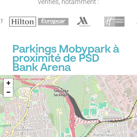
vérifiés, notamment :
Parkings Mobypark à
proximité de PSD
Bank Arena
+
−