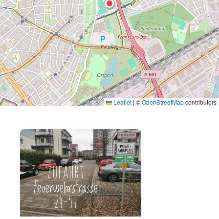
Leaflet
|
©
OpenStreetMap
contributors