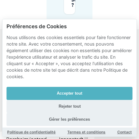
sur Mobypark
?
Préférences de Cookies
Nous utilisons des cookies essentiels pour faire fonctionner
notre site. Avec votre consentement, nous pouvons
Zones
également utiliser des cookies non essentiels pour améliorer
populaires
l'expérience utilisateur et analyser le trafic du site. En
cliquant sur « Accepter », vous acceptez l'utilisation des
pour le
cookies de notre site tel que décrit dans notre Politique de
stationnement
cookies.
à
proximité
Accepter tout
de PSD
Rejeter tout
Bank
Gérer les préférences
Arena
Politique de confidentialité
Termes et conditions
Contact