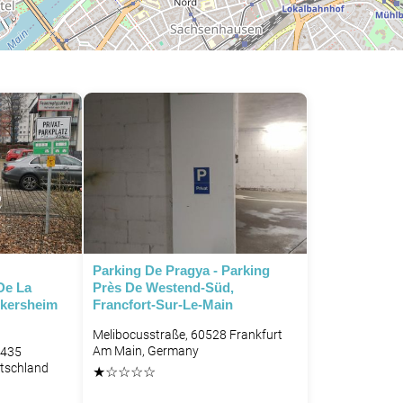
Parking De Pragya - Parking
De La
Près De Westend-Süd,
rkersheim
Francfort-Sur-Le-Main
Melibocusstraße, 60528 Frankfurt
Am Main, Germany
0435
utschland
★
☆
☆
☆
☆