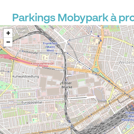
Parkings Mobypark à pr
+
−