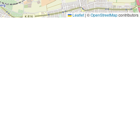
Leaflet
|
©
OpenStreetMap
contributors