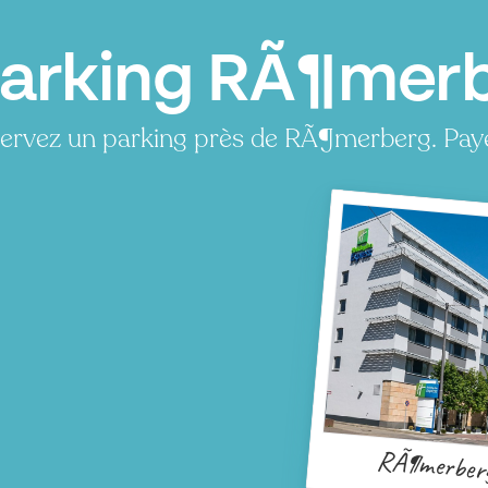
arking RÃ¶merb
ervez un parking près de RÃ¶merberg. Paye
RÃ¶merber