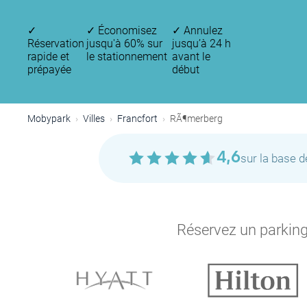
✓
✓
Économisez
✓
Annulez
Réservation
jusqu'à 60% sur
jusqu’à 24 h
rapide et
le stationnement
avant le
prépayée
début
Mobypark
Villes
Francfort
RÃ¶merberg
4,6
sur la base 
Réservez un parking 