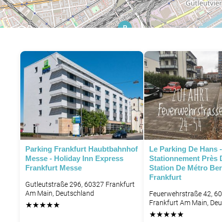
P
P
Parking Frankfurt Haubtbahnhof
Le Parking De Hans -
Messe - Holiday Inn Express
Stationnement Près 
Frankfurt Messe
Station De Métro Be
Frankfurt
Gutleutstraße 296, 60327 Frankfurt
Am Main, Deutschland
Feuerwehrstraße 42, 6
Frankfurt Am Main, De
★
★
★
★
★
★
★
★
★
★