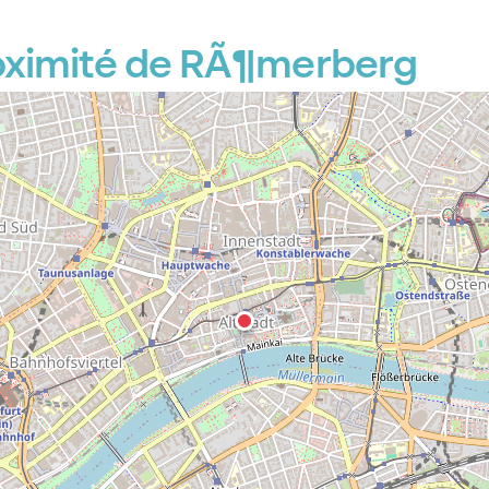
oximité de RÃ¶merberg