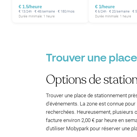
€ 1.5/heure
€ 1/heure
€ 13/24h · € 48/semaine · € 180/mois
€ 6/24h · € 20/semaine · € 
Durée minimale: 1 heure
Durée minimale: 1 heure
Trouver une place
Options de stati
Trouver une place de stationnement près 
d'événements. La zone est connue pour s
recherchées. Heureusement, plusieurs o
facture environ 2,00 € par heure en sema
d'utiliser Mobypark pour réserver une pl