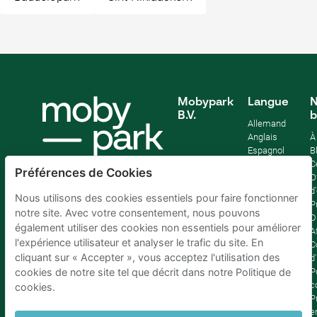
Mobypark
Langue
N
B.V.
b
Allemand
Anglais
À
Espagnol
B
Français
C
Préférences de Cookies
Italien
O
Néerlandais
d
Nous utilisons des cookies essentiels pour faire fonctionner
P
notre site. Avec votre consentement, nous pouvons
D
également utiliser des cookies non essentiels pour améliorer
Af
l'expérience utilisateur et analyser le trafic du site. En
C
cliquant sur « Accepter », vous acceptez l'utilisation des
d'
P
cookies de notre site tel que décrit dans notre Politique de
c
cookies.
P
e