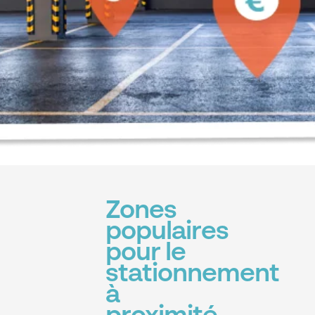
Zones
populaires
pour le
stationnement
à