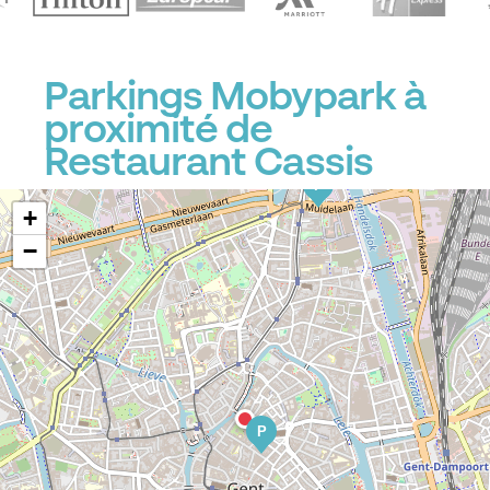
Parkings Mobypark à
proximité de
Restaurant Cassis
P
+
−
P