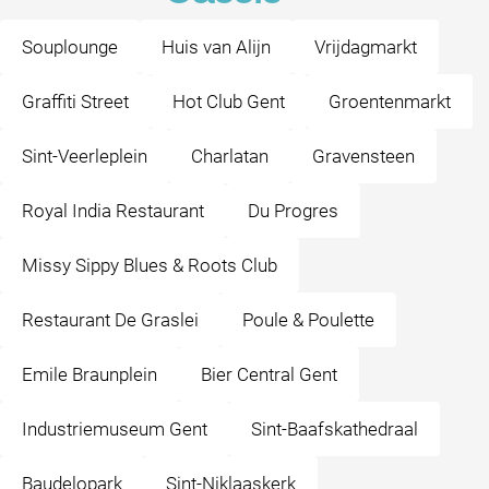
Souplounge
Huis van Alijn
Vrijdagmarkt
Graffiti Street
Hot Club Gent
Groentenmarkt
Sint-Veerleplein
Charlatan
Gravensteen
Royal India Restaurant
Du Progres
Missy Sippy Blues & Roots Club
Restaurant De Graslei
Poule & Poulette
Emile Braunplein
Bier Central Gent
Industriemuseum Gent
Sint-Baafskathedraal
Baudelopark
Sint-Niklaaskerk