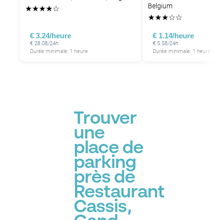
Belgium
★
★
★
★
☆
★
★
★
☆
☆
€ 3.24/heure
€ 1.14/heure
€ 28.08/24h
€ 5.58/24h
Durée minimale: 1 heure
Durée minimale: 1 heure
P
Trouver
une
place de
parking
près de
Restaurant
Cassis,