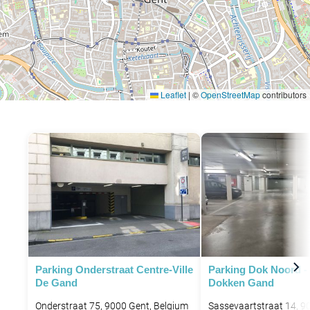
Leaflet
|
©
OpenStreetMap
contributors
Parking Onderstraat Centre-Ville
Parking Dok Noord -
De Gand
Dokken Gand
Onderstraat 75, 9000 Gent, Belgium
Sassevaartstraat 14, 9