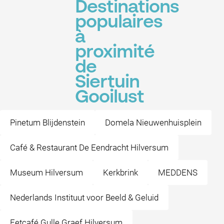
Destinations
populaires
à
proximité
de
Siertuin
Gooilust
Pinetum Blijdenstein
Domela Nieuwenhuisplein
Café & Restaurant De Eendracht Hilversum
Museum Hilversum
Kerkbrink
MEDDENS
Nederlands Instituut voor Beeld & Geluid
Eetcafé Gulle Graef Hilversum