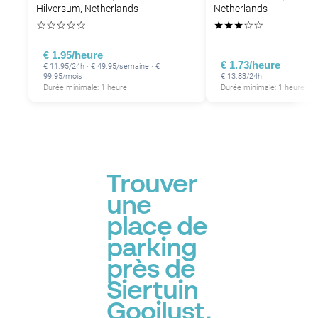
Hilversum, Netherlands
Netherlands
☆
☆
☆
☆
☆
★
★
★
☆
☆
€ 1.95/heure
€ 1.73/heure
€ 11.95/24h · € 49.95/semaine · €
99.95/mois
€ 13.83/24h
Durée minimale: 1 heure
Durée minimale: 1 heure
Trouver
une
place de
parking
près de
Siertuin
Gooilust,