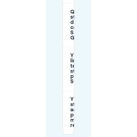
Que faire si le
stationnement
dans l'allée est
complet à
Siertuin
Gooilust ?
Y a-t-il des
limites de
temps de
stationnement
près de la
Siertuin ?
Y a-t-il un
stationnement
adapté aux
personnes à
mobilité
réduite ?