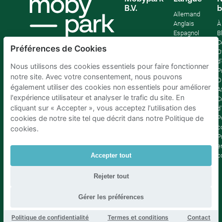
B.V.
b
Allemand
Anglais
À
Espagnol
B
Français
C
Préférences de Cookies
Italien
O
Néerlandais
d
Nous utilisons des cookies essentiels pour faire fonctionner
P
notre site. Avec votre consentement, nous pouvons
D
également utiliser des cookies non essentiels pour améliorer
Af
l'expérience utilisateur et analyser le trafic du site. En
C
cliquant sur « Accepter », vous acceptez l'utilisation des
d'
P
cookies de notre site tel que décrit dans notre Politique de
c
cookies.
P
e
c
Accepter tout
Rejeter tout
Parking Bruxelles
|
Parking Amsterdam
|
Parking Paris
|
Parking Anvers
|
Parking Rotterdam
|
Parking Eindhoven
Gérer les préférences
Politique de confidentialité
Termes et conditions
Contact