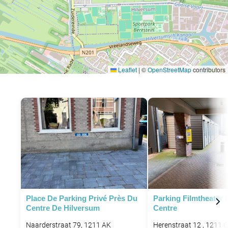
Leaflet
|
©
OpenStreetMap
contributors
Place De Parking Privé Près Du
Parking Filmtheater 
Centre De Hilversum
Centre
Naarderstraat 79, 1211 AK
Herenstraat 12 , 1211 