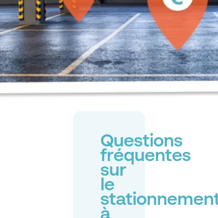
Questions
fréquentes
sur
le
stationnemen
à