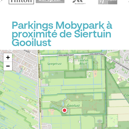
Parkings Mobypark à
proximité de Siertuin
Gooilust
+
−