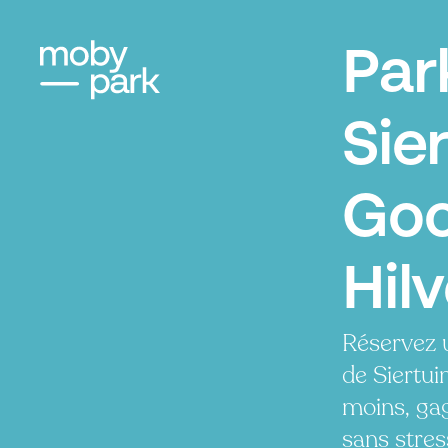
Par
Sie
Goo
Hil
Réservez 
de Siertui
moins, ga
sans stres