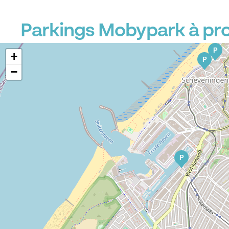
Parkings Mobypark à pr
P
+
P
−
P