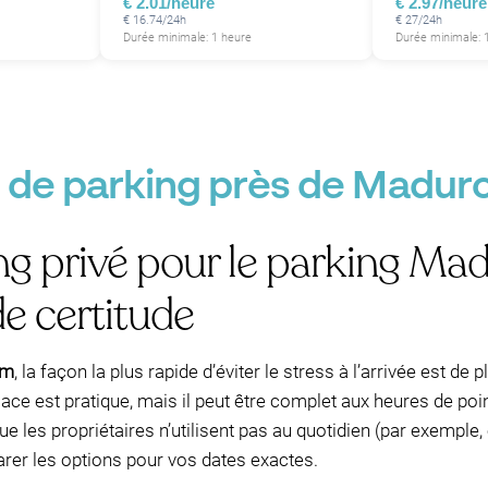
€ 2.01/heure
€ 2.97/heure
€ 16.74/24h
€ 27/24h
Durée minimale: 1 heure
Durée minimale: 
P
e de parking près de Madur
ng privé pour le parking M
e certitude
am
, la façon la plus rapide d’éviter le stress à l’arrivée est de
lace est pratique, mais il peut être complet aux heures de po
ue les propriétaires n’utilisent pas au quotidien (par exemple
arer les options pour vos dates exactes.