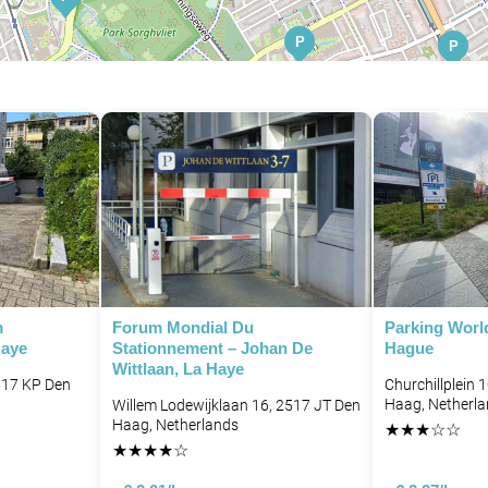
P
P
P
P
P
P
P
P
P
P
P
P
P
m
Forum Mondial Du
Parking Worl
Haye
Stationnement – Johan De
Hague
Wittlaan, La Haye
517 KP Den
Churchillplein
P
Haag, Netherl
Willem Lodewijklaan 16, 2517 JT Den
Haag, Netherlands
★
★
★
☆
☆
★
★
★
★
☆