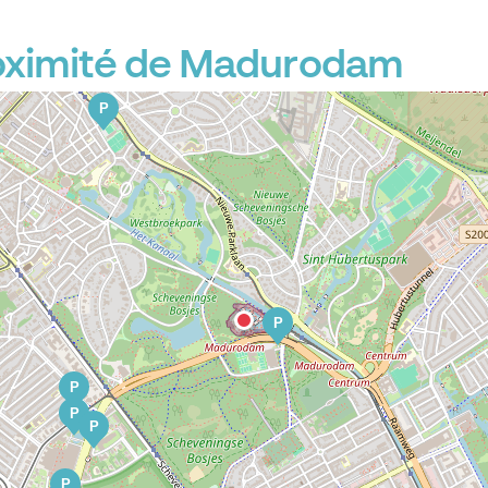
oximité de Madurodam
P
P
P
P
P
P