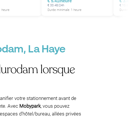
P
€ 5.41/heure
€ 3.
€ 33.48/24h
€ 15.6
1 heure
Durée minimale: 1 heure
Durée 
odam, La Haye
adurodam lorsque
 planifier votre stationnement avant de
inte. Avec
Mobypark
, vous pouvez
, espaces d’hôtel/bureau, allées privées