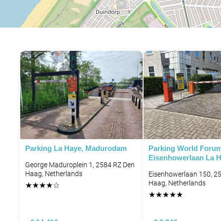
P
Parking La Haye, Madurodam
Parking World Foru
Eisenhowerlaan La 
George Maduroplein 1, 2584 RZ Den
Haag, Netherlands
Eisenhowerlaan 150, 2
Haag, Netherlands
★
★
★
★
☆
★
★
★
★
★