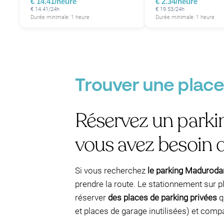
€ 14.41/heure
€ 2.34/heure
€ 14.41/24h
€ 19.53/24h
Durée minimale: 1 heure
Durée minimale: 1 heure
Trouver une plac
Réservez un parki
vous avez besoin d
Si vous recherchez
le parking Madurod
prendre la route. Le stationnement sur p
réserver
des places de parking privées
q
et places de garage inutilisées) et comp