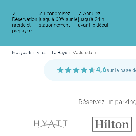
✓
✓
Économisez
✓
Annulez
Réservation
jusqu'à 60% sur le
jusqu’à 24 h
rapide et
stationnement
avant le début
prépayée
Mobypark
Villes
La Haye
Madurodam
4,6
sur la base 
Réservez un parking 