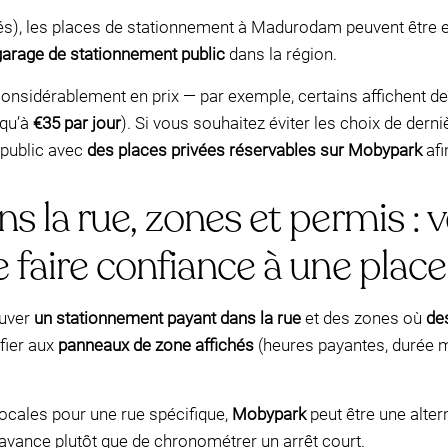
gés), les places de stationnement à Madurodam peuvent être e
garage de stationnement public
dans la région.
onsidérablement en prix — par exemple, certains affichent des
squ’à
€35 par jour
). Si vous souhaitez éviter les choix de dern
 public avec
des places privées réservables sur Mobypark
afi
la rue, zones et permis : vé
faire confiance à une place
ouver
un stationnement payant dans la rue
et des zones où
de
 fier aux
panneaux de zone affichés
(heures payantes, durée m
locales pour une rue spécifique,
Mobypark
peut être une alte
avance plutôt que de chronométrer un arrêt court.