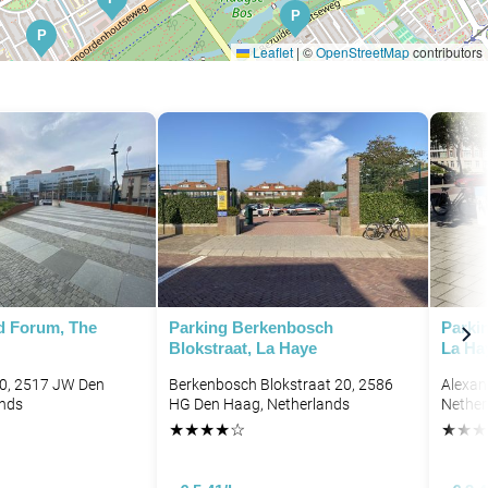
P
P
Leaflet
|
©
OpenStreetMap
contributors
P
P
P
d Forum, The
Parking Berkenbosch
Parki
P
Blokstraat, La Haye
La Ha
P
 10, 2517 JW Den
Berkenbosch Blokstraat 20, 2586
Alexan
ands
HG Den Haag, Netherlands
Nether
★
★
★
★
☆
★
★
★
P
P
P