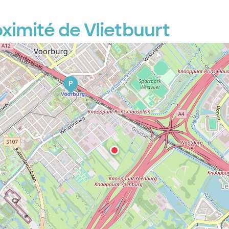
ximité de Vlietbuurt
P