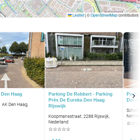
Leaflet
|
©
OpenStreetMap
contributors
e Den Haag
Parking De Robbert - Parking
Parki
Près De Eureka Den Haag
Dehor
91 AK Den Haag,
Rijswijk
Schenk
Nether
Koopmansstraat, 2288 Rijswijk,
Nederland
☆
☆
☆
☆
☆
☆
☆
☆