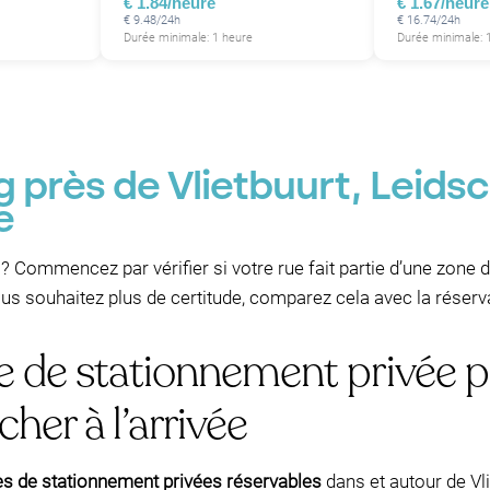
€ 1.84/heure
€ 1.67/heure
€ 9.48/24h
€ 16.74/24h
Durée minimale: 1 heure
Durée minimale: 
g près de Vlietbuurt, Leid
e
? Commencez par vérifier si votre rue fait partie d’une zone 
P
ous souhaitez plus de certitude, comparez cela avec la réserva
P
e de stationnement privée p
her à l’arrivée
P
P
es de stationnement privées réservables
dans et autour de V