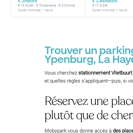
€ 1/heure
€ 1.84/heure
€ 16.5/24h · € 70/semaine · € 210/mois
€ 17.5/24h
Durée minimale: 1 heure
Durée minimale: 1 heure
Trouver un parkin
Ypenburg, La Hay
Vous cherchez
stationnement Vlietbuurt
et quelles règles s’appliquent—puis, si v
Réservez une plac
plutôt que de cherc
Mobypark vous donne accès à
des plac