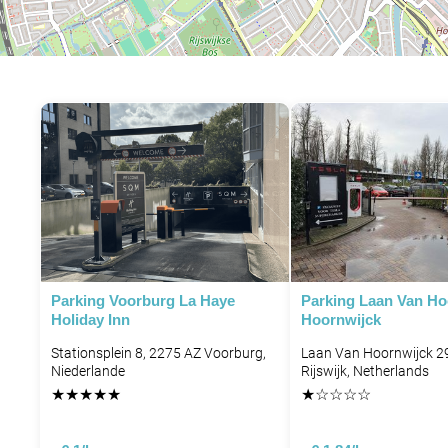
P
P
P
Parking Voorburg La Haye
Parking Laan Van Ho
Holiday Inn
Hoornwijck
Stationsplein 8, 2275 AZ Voorburg,
Laan Van Hoornwijck 2
Niederlande
Rijswijk, Netherlands
★
★
★
★
★
★
☆
☆
☆
☆