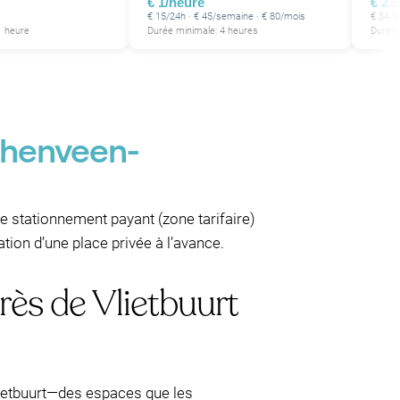
€ 1/heure
€ 2.
€ 15/24h · € 45/semaine · € 80/mois
€ 34.5
1 heure
Durée minimale: 4 heures
Durée 
schenveen-
de stationnement payant (zone tarifaire)
tion d’une place privée à l’avance.
rès de Vlietbuurt
lietbuurt—des espaces que les