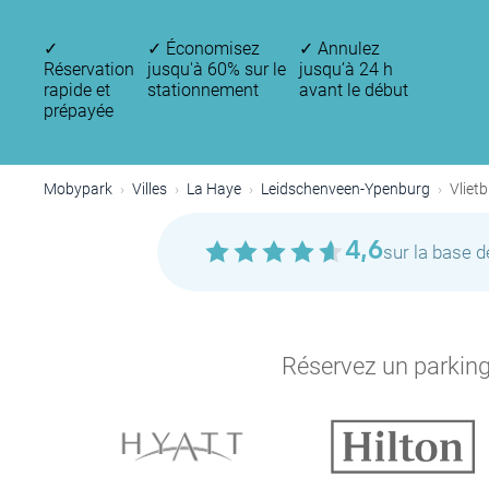
✓
✓
Économisez
✓
Annulez
Réservation
jusqu'à 60% sur le
jusqu’à 24 h
rapide et
stationnement
avant le début
prépayée
P
P
Mobypark
Villes
La Haye
Leidschenveen-Ypenburg
Vliet
P
P
4,6
sur la base 
P
Réservez un parking 
P
P
P
P
P