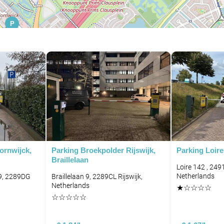
P
ornwijck,
Parking Broekpolder Rijswijk,
Parking Loir
Braillelaan
Loire 142 , 24
Netherlands
9, 2289DG
Braillelaan 9, 2289CL Rijswijk,
Netherlands
★
☆
☆
☆
☆
☆
☆
☆
☆
☆