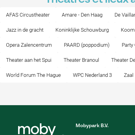
AFAS Circustheater
Amare - Den Haag
De Vailla
Jazz in de gracht
Koninklijke Schouwburg
Kooma
Opera Zalencentrum
PAARD (poppodium)
Party
Theater aan het Spui
Theater Branoul
Theater D
World Forum The Hague
WPC Nederland 3
Zaal
Mobypark B.V.