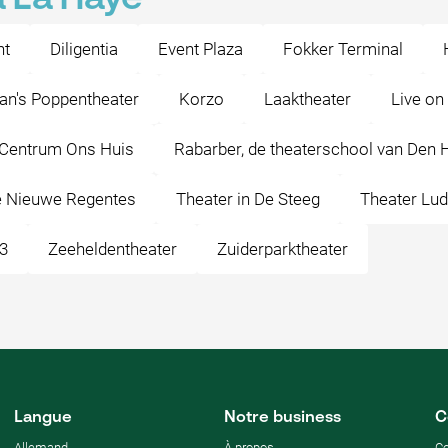
nt
Diligentia
Event Plaza
Fokker Terminal
n's Poppentheater
Korzo
Laaktheater
Live on
 Centrum Ons Huis
Rabarber, de theaterschool van Den 
e Nieuwe Regentes
Theater in De Steeg
Theater Lu
 3
Zeeheldentheater
Zuiderparktheater
Langue
Notre business
C
Allemand
À propos
C