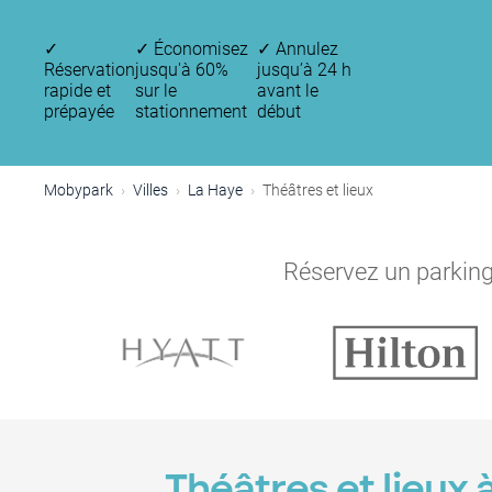
✓
✓
Économisez
✓
Annulez
Réservation
jusqu'à 60%
jusqu’à 24 h
rapide et
sur le
avant le
prépayée
stationnement
début
Mobypark
Villes
La Haye
Théâtres et lieux
Réservez un parking 
Théâtres et lieux 