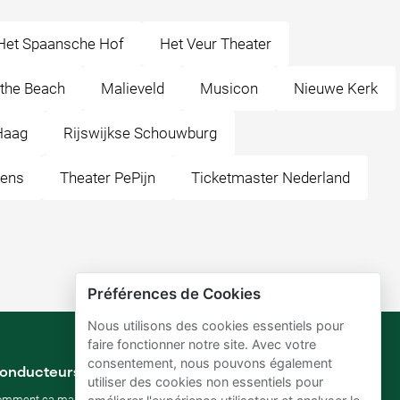
Het Spaansche Hof
Het Veur Theater
 the Beach
Malieveld
Musicon
Nieuwe Kerk
Haag
Rijswijkse Schouwburg
dens
Theater PePijn
Ticketmaster Nederland
Préférences de Cookies
Nous utilisons des cookies essentiels pour
faire fonctionner notre site. Avec votre
consentement, nous pouvons également
onducteurs
Propriétaires de parking
utiliser des cookies non essentiels pour
omment ça marche
Comment louer mon parking