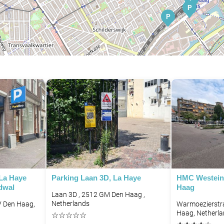
P
P
P
P
 La Haye
Parking Laan 3D, La Haye
HMC Westein
dwal
Haag
Laan 3D , 2512 GM Den Haag ,
Netherlands
V Den Haag,
Warmoezierstra
Haag, Netherl
☆
☆
☆
☆
☆