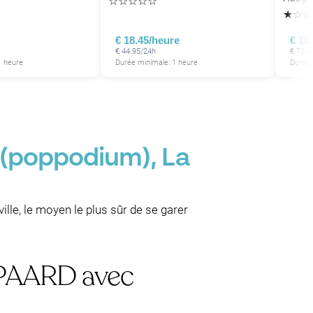
☆
☆
☆
☆
☆
P
★
☆
☆
€ 18.45/heure
€ 18
€ 44.95/24h
€ 72/s
1 heure
Durée minimale: 1 heure
Durée 
P
 (poppodium), La
lle, le moyen le plus sûr de se garer
e PAARD avec