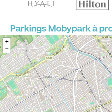
P
P
Parkings Mobypark à pr
+
−