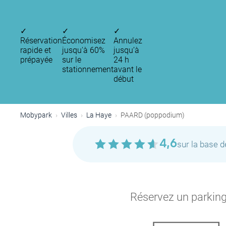
✓
✓
✓
Réservation
Économisez
Annulez
rapide et
jusqu'à 60%
jusqu’à
prépayée
sur le
24 h
P
P
stationnement
avant le
P
début
Mobypark
Villes
La Haye
PAARD (poppodium)
4,6
sur la base 
P
Réservez un parking 
P
P
P