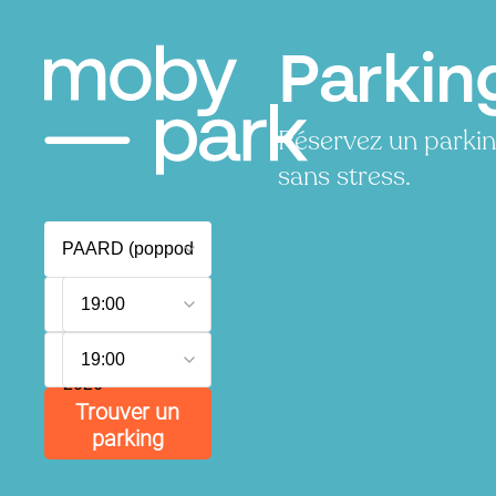
Parkin
Réservez un parki
sans stress.
7
19:00
août
2026
8
19:00
août
2026
Trouver un
parking