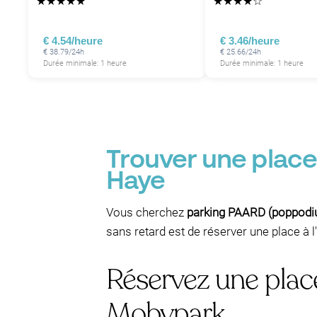
★
★
★
★
★
★
★
★
★
☆
€ 4.54/heure
€ 3.46/heure
€ 38.79/24h
€ 25.66/24h
Durée minimale: 1 heure
Durée minimale: 1 heure
Trouver une plac
Haye
Vous cherchez
parking PAARD (poppod
sans retard est de réserver une place à l'
Réservez une plac
Mobypark