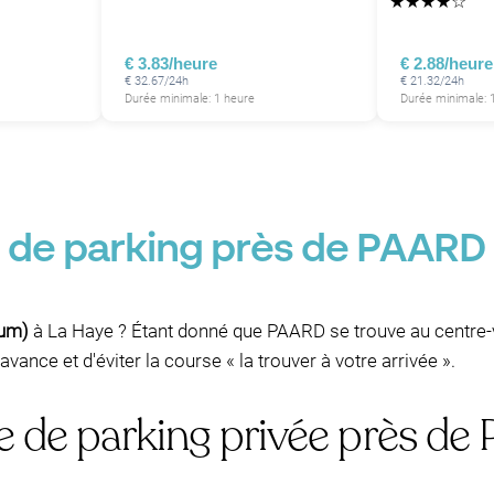
★
★
★
★
☆
€ 3.83/heure
€ 2.88/heure
€ 32.67/24h
€ 21.32/24h
Durée minimale: 1 heure
Durée minimale: 
e de parking près de PAARD
ium)
à La Haye ? Étant donné que PAARD se trouve au centre-vi
avance et d'éviter la course « la trouver à votre arrivée ».
e de parking privée près d