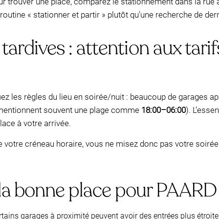
our trouver une place, comparez le stationnement dans la rue
outine « stationner et partir » plutôt qu’une recherche de der
 tardives : attention aux tar
ifiez les règles du lieu en soirée/nuit : beaucoup de garages a
s mentionnent souvent une plage comme
18:00–06:00
). L’esse
ace à votre arrivée.
 votre créneau horaire, vous ne misez donc pas votre soirée 
la bonne place pour PAARD
tains garages à proximité peuvent avoir des entrées plus étroites