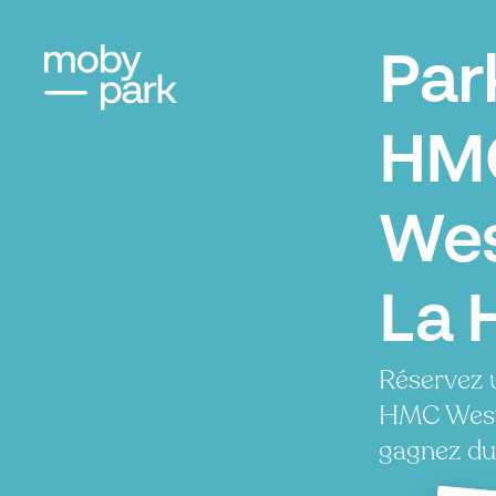
Par
HM
Wes
La 
Réservez 
HMC Weste
gagnez du