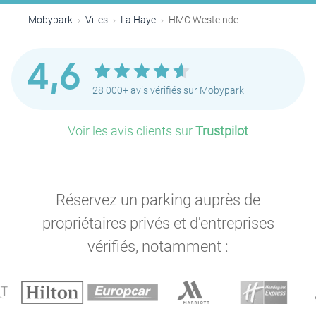
Mobypark
Villes
La Haye
HMC Westeinde
4,6
P
28 000+ avis vérifiés sur Mobypark
Voir les avis clients sur
Trustpilot
Réservez un parking auprès de
propriétaires privés et d'entreprises
P
vérifiés, notamment :
P
P
P