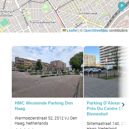
P
Leaflet
|
©
OpenStreetMap
contributors
P
HMC Westeinde Parking Den
Parking D'Alexander
Haag
Près Du Centre De L
Binnenhof
Warmoezierstraat 52, 2512 VJ Den
Haag, Netherlands
Sirtemastraat 140, 251
Haag, Nederland