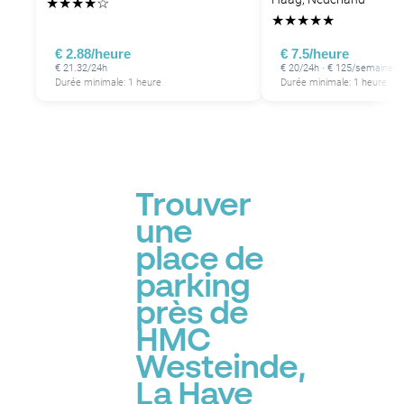
★
★
★
★
☆
★
★
★
★
★
€ 2.88/heure
€ 7.5/heure
€ 21.32/24h
€ 20/24h · € 125/semaine ·
Durée minimale: 1 heure
Durée minimale: 1 heure
Trouver
une
place de
parking
près de
HMC
Westeinde,
La Haye