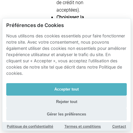
de crédit non
acceptées).
Choisissez la
certitude
: si
Préférences de Cookies
vous arrivez
Nous utilisons des cookies essentiels pour faire fonctionner
pendant les
notre site. Avec votre consentement, nous pouvons
périodes de
également utiliser des cookies non essentiels pour améliorer
forte affluence,
l'expérience utilisateur et analyser le trafic du site. En
cliquant sur « Accepter », vous acceptez l'utilisation des
réserver à
cookies de notre site tel que décrit dans notre Politique de
l’avance une
cookies.
place privée
via Mobypark
Accepter tout
réduit le risque
de “pas de
Rejeter tout
place
disponible”.
Gérer les préférences
Politique de confidentialité
Termes et conditions
Contact