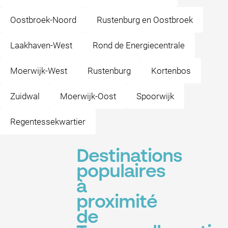
Oostbroek-Noord
Rustenburg en Oostbroek
Laakhaven-West
Rond de Energiecentrale
Moerwijk-West
Rustenburg
Kortenbos
Zuidwal
Moerwijk-Oost
Spoorwijk
Regentessekwartier
Destinations
populaires
à
proximité
de