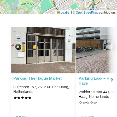
Leaflet
|
©
OpenStreetMap
contributors
Parking The Hague Market
Parking Laak – Rue 
Haye
Buitenom 167, 2512 XD Den Haag,
Netherlands
Waldorpstraat 441, 25
Haag, Netherlands
★
★
★
★
★
☆
☆
☆
☆
☆