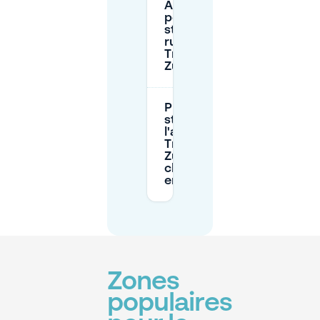
Ai-je besoin d'un
permis pour
stationner dans la
rue à
Transvaalkwartier-
Zuid?
Puis-je réserver un
stationnement à
l'avance près de
Transvaalkwartier-
Zuid au lieu de
chercher une place
en rue?
Zones
populaires