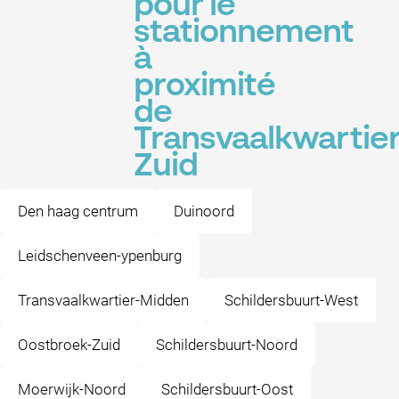
pour le
stationnement
à
proximité
de
Transvaalkwartier
Zuid
Den haag centrum
Duinoord
Leidschenveen-ypenburg
Transvaalkwartier-Midden
Schildersbuurt-West
Oostbroek-Zuid
Schildersbuurt-Noord
Moerwijk-Noord
Schildersbuurt-Oost