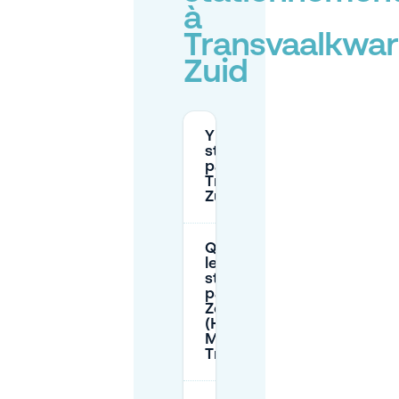
à
Transvaalkwar
Zuid
Y a-t-il un
stationnement
payant à
Transvaalkwartier-
Zuid (La Haye)?
Quelles sont
les heures de
stationnement
payant pour la
Zone 32
(Haagse
Markt e.o. /
Transvaal)?