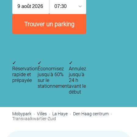
9 août 2026
07:30
Trouver un parking
✓
✓
✓
Réservation
Économisez
Annulez
rapide et
jusqu'à 60%
jusqu’à
prépayée
sur le
24 h
stationnement
avant le
début
P
Mobypark
Villes
La Haye
Den Haag centrum
Transvaalkwartier-Zuid