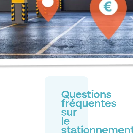
Questions
fréquentes
sur
le
stationnemen