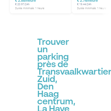
€ 2.88/heure
€ 2.76/heure
€ 20.97/24h
€ 19.44/24h
Durée minimale: 1 heure
Durée minimale: 1 heure
Trouver
un
parking
près de
Transvaalkwartier
Zuid,
Den
Haag
centrum,
La Haye