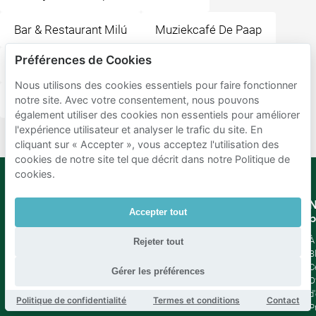
Bar & Restaurant Milú
Muziekcafé De Paap
Préférences de Cookies
Bar Restaurant Pavlov
Nous utilisons des cookies essentiels pour faire fonctionner
Rijksmuseum de Gevangenpoort
Buitenhof
notre site. Avec votre consentement, nous pouvons
également utiliser des cookies non essentiels pour améliorer
l'expérience utilisateur et analyser le trafic du site. En
cliquant sur « Accepter », vous acceptez l'utilisation des
cookies de notre site tel que décrit dans notre Politique de
cookies.
Mobypark
Langue
N
Accepter tout
B.V.
b
Allemand
Anglais
À
Rejeter tout
Espagnol
B
Français
C
Gérer les préférences
Italien
O
Néerlandais
d
Politique de confidentialité
Termes et conditions
Contact
P