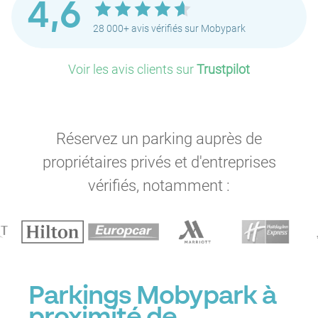
4,6
28 000+ avis vérifiés sur Mobypark
P
Voir les avis clients sur
Trustpilot
P
P
P
Réservez un parking auprès de
P
propriétaires privés et d'entreprises
vérifiés, notamment :
P
P
P
P
Parkings Mobypark à
P