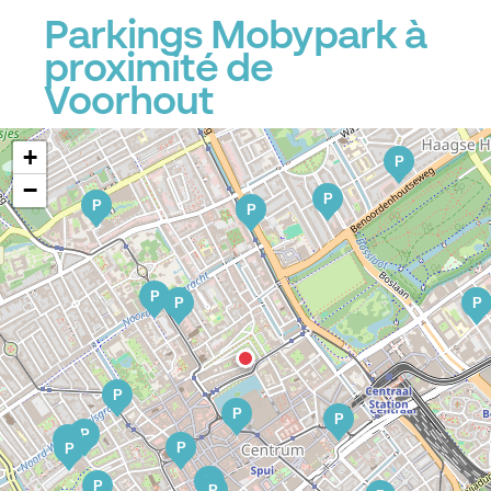
Parkings Mobypark à
proximité de
Voorhout
+
P
−
P
P
P
P
P
P
P
P
P
P
P
P
P
P
P
P