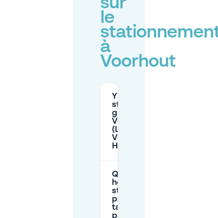
sur
le
stationnemen
à
Voorhout
Y a-t-il un
stationnement
gratuit à
Voorhout
(Lange
Voorhout, La
Haye) ?
Quels sont les
horaires de
stationnement
payant et les
tarifs
progressifs