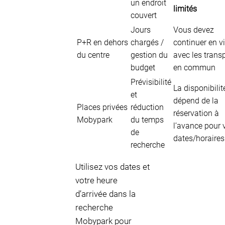
un endroit
limités
couvert
Jours
Vous devez
P+R en dehors
chargés /
continuer en vi
du centre
gestion du
avec les trans
budget
en commun
Prévisibilité
La disponibilit
et
dépend de la
Places privées
réduction
réservation à
Mobypark
du temps
l’avance pour 
de
dates/horaires
recherche
Utilisez vos dates et
votre heure
d’arrivée dans la
recherche
Mobypark pour