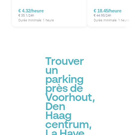
€ 4.32/heure
€ 18.45/heure
€ 35.1/24h
€ 44.95/24h
Durée minimale: 1 heure
Durée minimale: 1 heure
Trouver
un
P
parking
près de
Voorhout,
Den
Haag
centrum,
La Haye