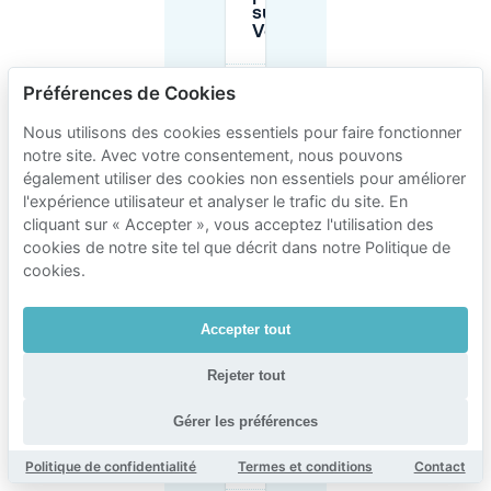
sur Lange
Voorhout ?
Préférences de Cookies
Combien
de
Nous utilisons des cookies essentiels pour faire fonctionner
temps
puis-je
notre site. Avec votre consentement, nous pouvons
me garer
également utiliser des cookies non essentiels pour améliorer
en rue à
l'expérience utilisateur et analyser le trafic du site. En
Lange
cliquant sur « Accepter », vous acceptez l'utilisation des
Voorhout
?
cookies de notre site tel que décrit dans notre Politique de
cookies.
Ai-je
besoin
Accepter tout
d’un
permis
Rejeter tout
résident
pour me
garer à
Gérer les préférences
Voorhout
?
Politique de confidentialité
Termes et conditions
Contact