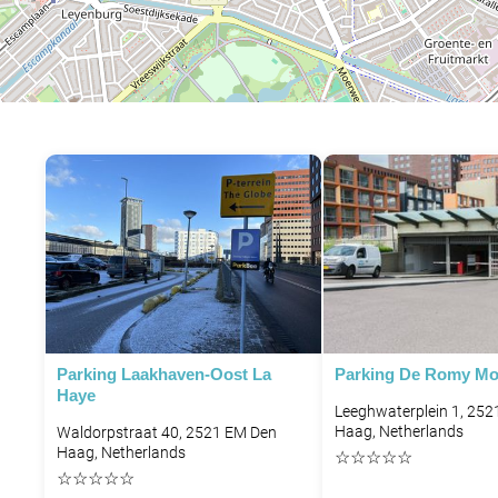
P
Parking Laakhaven-Oost La
Parking De Romy Mo
Haye
Leeghwaterplein 1, 252
Haag, Netherlands
Waldorpstraat 40, 2521 EM Den
Haag, Netherlands
☆
☆
☆
☆
☆
☆
☆
☆
☆
☆