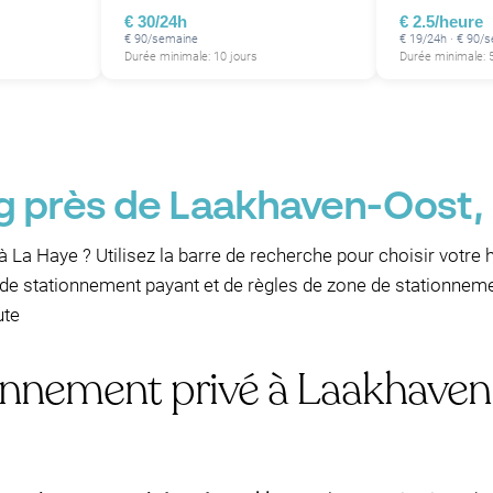
€ 30/24h
€ 2.5/heure
€ 90/semaine
€ 19/24h · € 90/
Durée minimale: 10 jours
Durée minimale: 
g près de Laakhaven-Oost, 
à La Haye ? Utilisez la barre de recherche pour choisir votre 
e stationnement payant et de règles de zone de stationnemen
ute
onnement privé à Laakhave