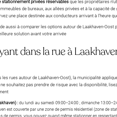
e stationnement privées réservables
que les propriétaires n’
immeubles de bureaux, aux allées privées et à la capacité de g
ervez une place destinée aux conducteurs arrivant à l’heure q
aide aussi à comparer les options autour de Laakhaven-Oost po
eilleure solution avant votre arrivée
ant dans la rue à Laakhaven
 les rues autour de Laakhaven-Oost), la municipalité appliq
e souhaitez pas prendre de risque avec la disponibilité, lisez 
ement
akhaven) :
du lundi au samedi 09:00–24:00 ; dimanche 13:00–2
n est couverte par une zone de permis résidentiel (zone de st
as de permis, vous pouvez quand même stationner en respectant 