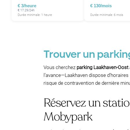
€ 3/heure
€ 130/mois
€ 17.29/24h
Durée minimale: 1 heure
Durée minimale: 6 mois
Trouver un parkin
Vous cherchez
parking Laakhaven-Oost
l’avance—Laakhaven dispose d’horaires d
risque de contravention de dernière min
Réservez un stati
Mobypark