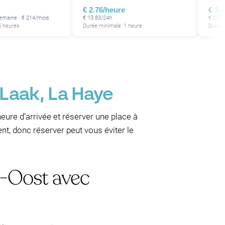
€ 2.76/heure
€ 3.
semaine · € 214/mois
€ 13.83/24h
€ 22.3
5 heures
Durée minimale: 1 heure
Durée 
Laak, La Haye
heure d’arrivée et réserver une place à
t, donc réserver peut vous éviter le
n-Oost avec