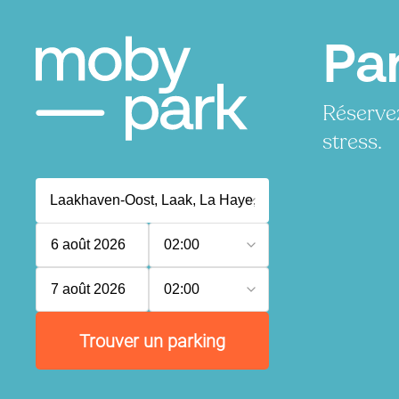
Pa
Réserve
stress.
6 août 2026
02:00
7 août 2026
02:00
Trouver un parking
P
P