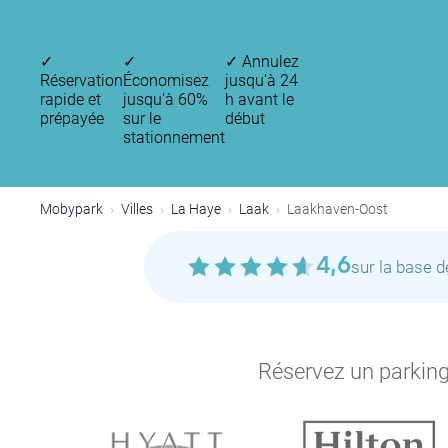
P
✓
✓
✓
Annulez
Réservation
Économisez
jusqu’à 24
rapide et
jusqu'à 60%
h avant le
prépayée
sur le
début
stationnement
P
P
Mobypark
Villes
La Haye
Laak
Laakhaven-Oost
P
4,6
sur la base 
P
P
P
Réservez un parking 
P
P