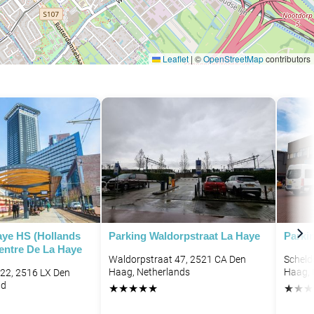
Leaflet
|
©
OpenStreetMap
contributors
P
P
aye HS (Hollands
Parking Waldorpstraat La Haye
Parki
Centre De La Haye
Waldorpstraat 47, 2521 CA Den
Scheld
Haag, Netherlands
Haag, 
 22, 2516 LX Den
nd
★
★
★
★
★
★
★
★