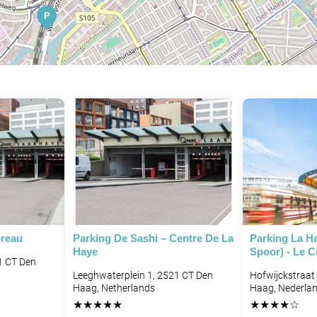
P
P
reau
Parking De Sashi – Centre De La
Parking La H
Haye
Spoor) - Le 
1 CT Den
Leeghwaterplein 1, 2521 CT Den
Hofwijckstraat
Haag, Netherlands
Haag, Nederla
★
★
★
★
★
★
★
★
★
☆
P