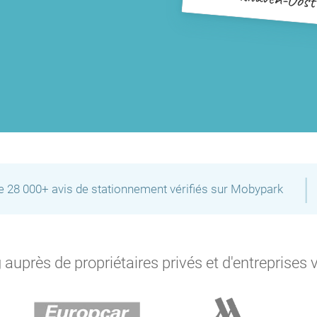
|
de 28 000+ avis de stationnement vérifiés sur Mobypark
P
P
auprès de propriétaires privés et d'entreprises 
P
P