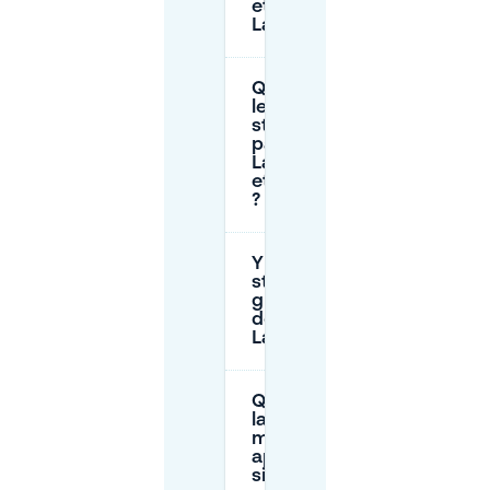
et le tarif à
Laak ?
Quelles sont
les heures de
stationnement
payant à
Laakkwartier
et Laakhaven
?
Y a-t-il un
stationnement
gratuit près
de Laakkade à
Laak ?
Quelle est
la
meilleure
approche
si je me