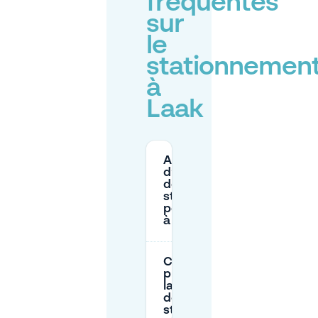
fréquentes
sur
le
stationnemen
à
Laak
Ai-je besoin
d’un permis
de
stationnement
pour me garer
à Laak ?
Comment
puis-je trouver
la bonne zone
de
stationnement