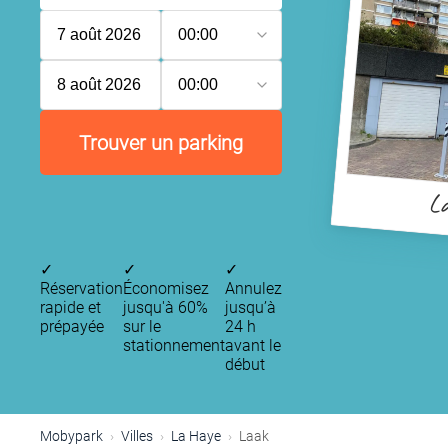
7 août 2026
00:00
8 août 2026
00:00
Trouver un parking
L
✓
✓
✓
Réservation
Économisez
Annulez
rapide et
jusqu'à 60%
jusqu’à
prépayée
sur le
24 h
stationnement
avant le
début
Mobypark
Villes
La Haye
Laak