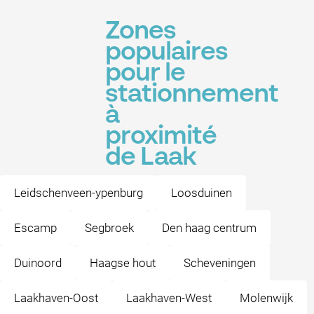
Zones
populaires
pour le
stationnement
à
proximité
de Laak
Leidschenveen-ypenburg
Loosduinen
Escamp
Segbroek
Den haag centrum
Duinoord
Haagse hout
Scheveningen
Laakhaven-Oost
Laakhaven-West
Molenwijk