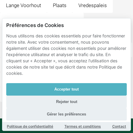
Lange Voorhout
Plaats
Vredespaleis
Rijksmuseum de Gevangenpoort
Préférences de Cookies
Bar & Restaurant Milú
Escher in Het Paleis
Nous utilisons des cookies essentiels pour faire fonctionner
notre site. Avec votre consentement, nous pouvons
également utiliser des cookies non essentiels pour améliorer
Kerkplein
Buitenhof
Grote of Sint-Jacobskerk
l'expérience utilisateur et analyser le trafic du site. En
cliquant sur « Accepter », vous acceptez l'utilisation des
Binnenhof
La Lanterna
Mauritshuis
cookies de notre site tel que décrit dans notre Politique de
cookies.
Koninklijke Schouwburg
Grote Markt
Accepter tout
Het Plein
Japans restaurant SET
Rejeter tout
Gérer les préférences
Politique de confidentialité
Termes et conditions
Contact