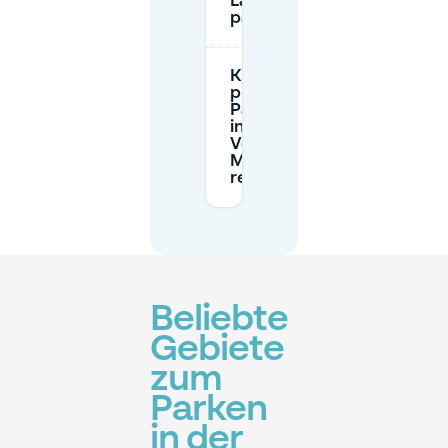
Laakhaven
parke?
Kann ich
private
Parkplätze
in Laak im
Voraus bei
Mobypark
reservieren?
Beliebte
Gebiete
zum
Parken
in der