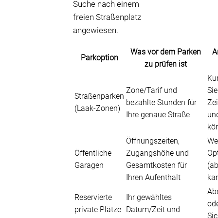
Suche nach einem
freien Straßenplatz
angewiesen.
Was vor dem Parken
A
Parkoption
zu prüfen ist
Ku
Zone/Tarif und
Sie
Straßenparken
bezahlte Stunden für
Zei
(Laak-Zonen)
Ihre genaue Straße
un
kö
Öffnungszeiten,
Wen
Öffentliche
Zugangshöhe und
Op
Garagen
Gesamtkosten für
(ab
Ihren Aufenthalt
kan
Ab
Reservierte
Ihr gewähltes
od
private Plätze
Datum/Zeit und
Sic