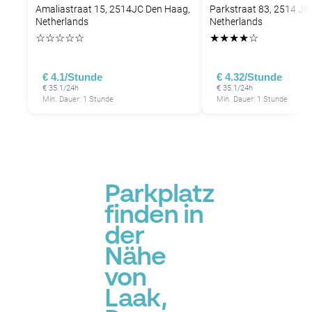
Amaliastraat 15, 2514JC Den Haag,
Parkstraat 83, 2514 JK
Netherlands
Netherlands
☆
☆
☆
☆
☆
★
★
★
★
☆
€ 4.1/Stunde
€ 4.32/Stunde
€ 35.1/24h
€ 35.1/24h
Min. Dauer: 1 Stunde
Min. Dauer: 1 Stunde
Parkplatz
finden in
der
Nähe
von
Laak,