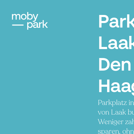
Par
Laak
Den
Haa
Parkplatz i
von Laak b
Weniger zah
sparen, ohn