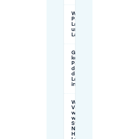
Was sind die
Parkzeiten in
Laakkwartier
und
Laakhaven?
Gibt es
kostenloses
Parken in
der Nähe
der
Laakkade
in Laak?
Was ist die beste
Vorgehensweise,
wenn ich
während der
Stoßzeiten in der
Nähe von Den
Haag HS /