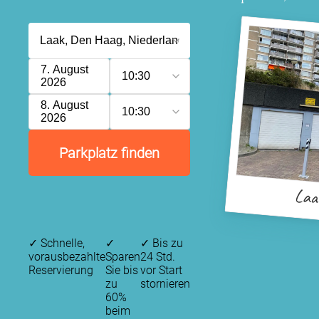
7. August
10:30
2026
8. August
10:30
2026
Parkplatz finden
Laa
✓
Schnelle,
✓
✓
Bis zu
vorausbezahlte
Sparen
24 Std.
Reservierung
Sie bis
vor Start
zu
stornieren
60%
beim