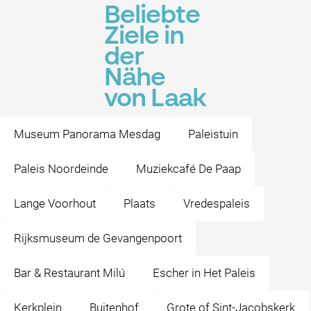
Beliebte
Ziele in
der
Nähe
von Laak
Museum Panorama Mesdag
Paleistuin
Paleis Noordeinde
Muziekcafé De Paap
Lange Voorhout
Plaats
Vredespaleis
Rijksmuseum de Gevangenpoort
Bar & Restaurant Milú
Escher in Het Paleis
Kerkplein
Buitenhof
Grote of Sint-Jacobskerk