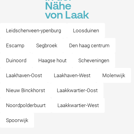
Nähe
von Laak
Leidschenveen-ypenburg
Loosduinen
Escamp
Segbroek
Den haag centrum
Duinoord
Haagse hout
Scheveningen
Laakhaven-Oost
Laakhaven-West
Molenwijk
Nieuw Binckhorst
Laakkwartier-Oost
Noordpolderbuurt
Laakkwartier-West
Spoorwijk