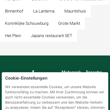
Binnenhof
La Lanterna
Mauritshuis
Koninklijke Schouwburg
Grote Markt
Het Plein
Japans restaurant SET
Mobypark
Sprache
B.V.
Cookie-Einstellungen
Deutsch
Englisch
Wir verwenden essentielle Cookies, um unsere Website
Spanisch
funktionsfähig zu machen. Mit Ihrer Zustimmung können wir
Französisch
auch nicht essentielle Cookies verwenden, um die
Italienisch
Benutzererfahrung zu verbessern und den Website-Verkehr
Niederländisch
zu analysieren. Indem Sie auf "Akzeptieren" klicken, stimmen