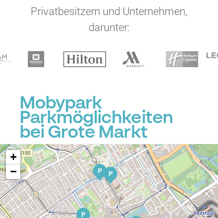
Privatbesitzern und Unternehmen,
darunter:
P
Mobypark
P
Parkmöglichkeiten
P
bei Grote Markt
P
P
+
−
P
P
P