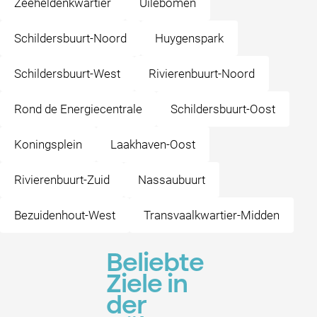
Zeeheldenkwartier
Uilebomen
Schildersbuurt-Noord
Huygenspark
Schildersbuurt-West
Rivierenbuurt-Noord
Rond de Energiecentrale
Schildersbuurt-Oost
Koningsplein
Laakhaven-Oost
Rivierenbuurt-Zuid
Nassaubuurt
Bezuidenhout-West
Transvaalkwartier-Midden
Beliebte
Ziele in
der