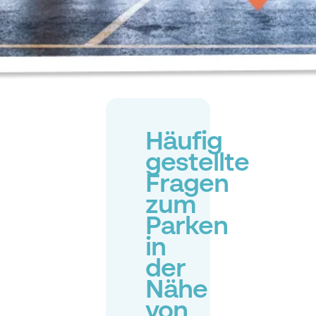
Häufig
gestellte
Fragen
zum
Parken
in
der
Nähe
von