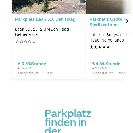
Parkplatz Laan 3D, Den Haag
Parkhaus Grote Mar
Stadtzentrum
Laan 3D , 2512 GM Den Haag ,
Netherlands
Lutherse Burgwal 12, 
Haag, Netherlands
☆
☆
☆
☆
☆
★
★
★
★
★
€ 3.83/Stunde
€ 4.54/Stunde
€ 32.67/24h
€ 38.79/24h
Mindestdauer: 1 Stunde
Mindestdauer: 1 Stunde
Parkplatz
finden in
der