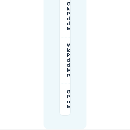
Gibt es
kostenloses
Parken in
der Nähe
des Grote
Markts?
Wie kann
ich einen
Parkplatz in
der Nähe
des Grote
Markts
reservieren?
Gibt es
Parkbeschränkungen
rund um den Grote
Markt?