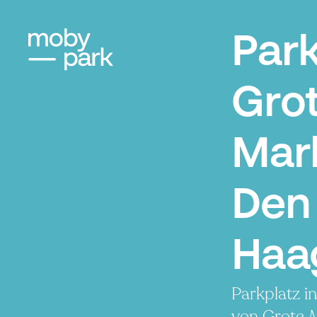
Par
Gro
Mar
Den
Haa
Parkplatz i
von Grote 