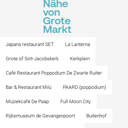
Nähe
von
Grote
Markt
Japans restaurant SET
La Lanterna
Grote of Sint-Jacobskerk
Kerkplein
Café Restaurant Poppodium De Zwarte Ruiter
Bar & Restaurant Milú
PAARD (poppodium)
Muziekcafé De Paap
Full Moon City
Rijksmuseum de Gevangenpoort
Buitenhof