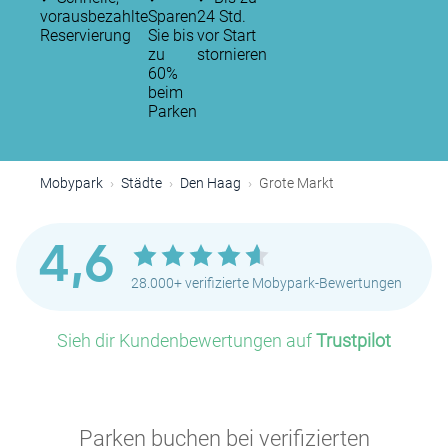
vorausbezahlte
Sparen
24 Std.
Reservierung
Sie bis
vor Start
zu
stornieren
60%
beim
Parken
Mobypark
Städte
Den Haag
Grote Markt
4,6
28.000+ verifizierte Mobypark-Bewertungen
Sieh dir Kundenbewertungen auf
Trustpilot
Parken buchen bei verifizierten