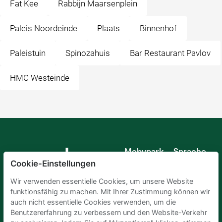
Fat Kee
Rabbijn Maarsenplein
Paleis Noordeinde
Plaats
Binnenhof
Paleistuin
Spinozahuis
Bar Restaurant Pavlov
HMC Westeinde
Mobypark
Sprache
B.V.
Cookie-Einstellungen
Deutsch
Englisch
Wir verwenden essentielle Cookies, um unsere Website
Spanisch
funktionsfähig zu machen. Mit Ihrer Zustimmung können wir
Französisch
auch nicht essentielle Cookies verwenden, um die
Italienisch
Benutzererfahrung zu verbessern und den Website-Verkehr
Niederländisch