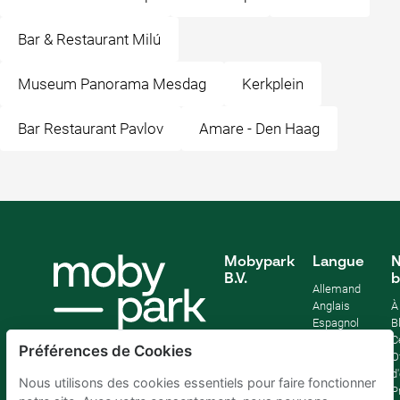
Bar & Restaurant Milú
Museum Panorama Mesdag
Kerkplein
Bar Restaurant Pavlov
Amare - Den Haag
Mobypark
Langue
N
B.V.
b
Allemand
Anglais
À
Espagnol
B
Français
C
Préférences de Cookies
Italien
O
Néerlandais
d
Nous utilisons des cookies essentiels pour faire fonctionner
P