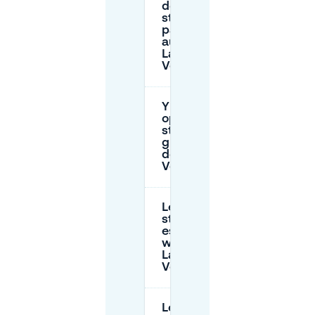
de
stationnement
par heure
autour de
Lange
Voorhout ?
Y a-t-il des
options de
stationnement
gratuit près
de Lange
Voorhout ?
Le
stationnement
est-il gratuit le
week-end à
Lange
Voorhout ?
Le Park