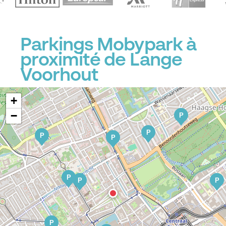
P
Parkings Mobypark à
proximité de Lange
Voorhout
+
−
P
P
P
P
P
P
P
P