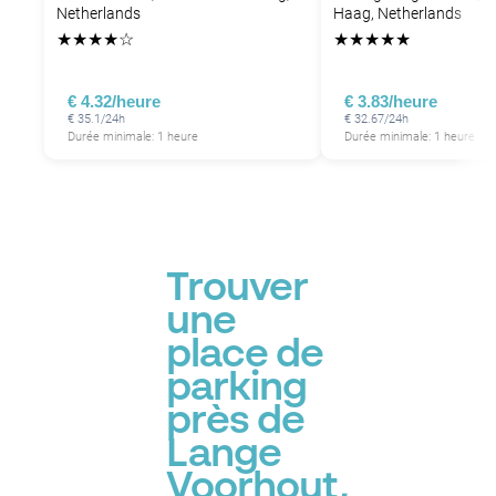
Netherlands
Haag, Netherlands
★
★
★
★
☆
★
★
★
★
★
€ 4.32/heure
€ 3.83/heure
€ 35.1/24h
€ 32.67/24h
Durée minimale: 1 heure
Durée minimale: 1 heure
Trouver
une
place de
parking
près de
Lange
Voorhout,