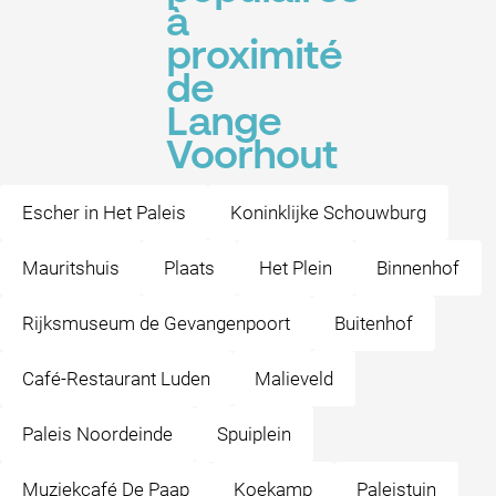
à
proximité
de
Lange
Voorhout
Escher in Het Paleis
Koninklijke Schouwburg
Mauritshuis
Plaats
Het Plein
Binnenhof
Rijksmuseum de Gevangenpoort
Buitenhof
Café-Restaurant Luden
Malieveld
Paleis Noordeinde
Spuiplein
Muziekcafé De Paap
Koekamp
Paleistuin