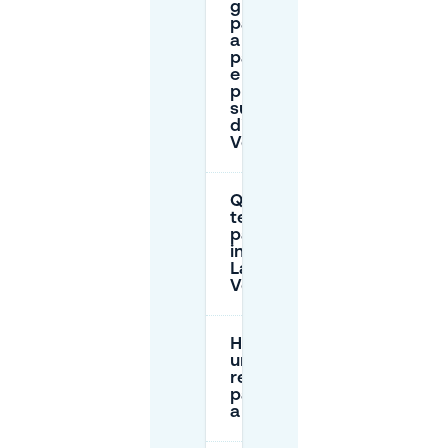
gli orari di
parcheggio
a
pagamento
e le tariffe
progressive
sulle strade
di Lange
Voorhout?
Quanto
tempo posso
parcheggiare
in strada a
Lange
Voorhout?
Ho bisogno di
un permesso
residente per
parcheggiare
a Voorhout?