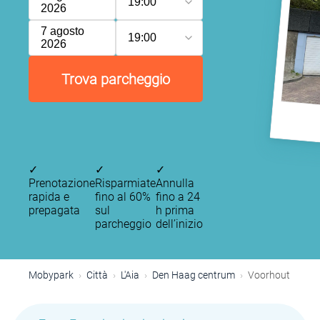
19:00
2026
7 agosto
19:00
2026
Trova parcheggio
✓
✓
✓
Prenotazione
Risparmiate
Annulla
rapida e
fino al 60%
fino a 24
prepagata
sul
h prima
parcheggio
dell’inizio
Mobypark
Città
L'Aia
Den Haag centrum
Voorhout