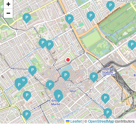
+
P
−
P
P
P
P
P
P
P
P
P
P
P
P
P
P
P
P
P
P
P
Leaflet
|
©
OpenStreetMap
contributors
P