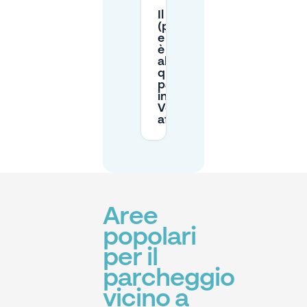
Il P+R
(parcheggio
e trasporto)
è una buona
alternativa
quando il
parcheggio
in strada a
Voorhout è
affollato?
Aree
popolari
per il
parcheggio
vicino a