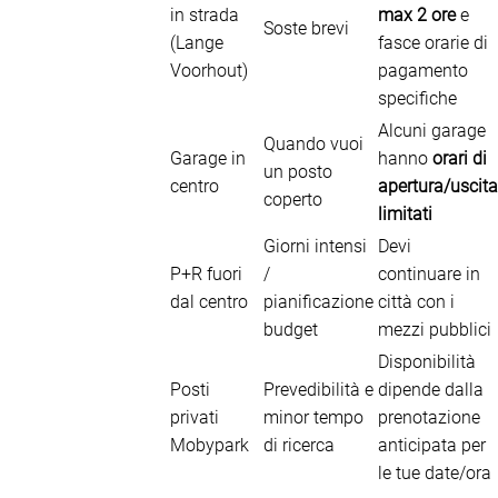
in strada
max 2 ore
e
Soste brevi
(Lange
fasce orarie di
Voorhout)
pagamento
specifiche
Alcuni garage
Quando vuoi
Garage in
hanno
orari di
un posto
centro
apertura/uscita
coperto
limitati
Giorni intensi
Devi
P+R fuori
/
continuare in
dal centro
pianificazione
città con i
budget
mezzi pubblici
Disponibilità
Posti
Prevedibilità e
dipende dalla
privati
minor tempo
prenotazione
Mobypark
di ricerca
anticipata per
le tue date/ora