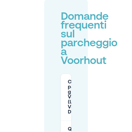
Domande
frequenti
sul
parcheggio
a
Voorhout
C'è
parcheggio
gratuito a
Voorhout
(Lange
Voorhout,
Den Haag)?
Quali sono