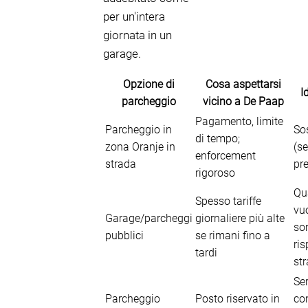
per un'intera
giornata in un
garage.
Opzione di
Cosa aspettarsi
I
parcheggio
vicino a De Paap
Pagamento, limite
Parcheggio in
Sos
di tempo;
zona Oranje in
(se
enforcement
strada
pre
rigoroso
Qu
Spesso tariffe
vu
Garage/parcheggi
giornaliere più alte
so
pubblici
se rimani fino a
ris
tardi
st
Ser
Parcheggio
Posto riservato in
con