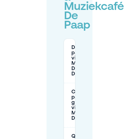
Muziekcafé
De
Paap
Dove posso
parcheggiare
vicino al
Muziekcafé
De Paap a
Den Haag?
C'è
parcheggio
gratuito
vicino al
Muziekcafé
De Paap?
Quali sono