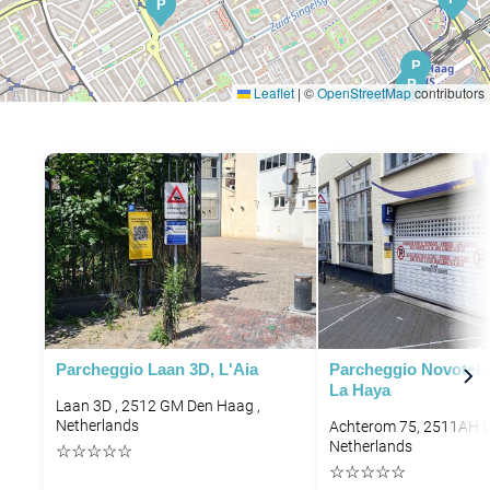
P
P
P
P
Leaflet
|
©
OpenStreetMap
contributors
P
P
Parcheggio Laan 3D, L'Aia
Parcheggio Novotel 
La Haya
Laan 3D , 2512 GM Den Haag ,
Netherlands
Achterom 75, 2511AH 
Netherlands
☆
☆
☆
☆
☆
☆
☆
☆
☆
☆