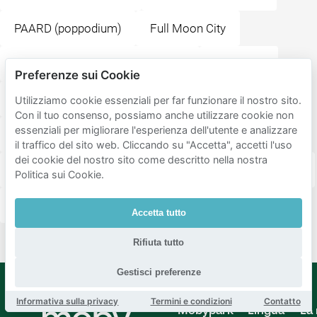
PAARD (poppodium)
Full Moon City
Rijksmuseum de Gevangenpoort
Buitenhof
Preferenze sui Cookie
Fat Kee
Rabbijn Maarsenplein
Plaats
Utilizziamo cookie essenziali per far funzionare il nostro sito.
Con il tuo consenso, possiamo anche utilizzare cookie non
essenziali per migliorare l'esperienza dell'utente e analizzare
Binnenhof
Paleis Noordeinde
il traffico del sito web. Cliccando su "Accetta", accetti l'uso
dei cookie del nostro sito come descritto nella nostra
Bar Restaurant Pavlov
Paleistuin
Spinozahuis
Politica sui Cookie.
Het Plein
Accetta tutto
Rifiuta tutto
Gestisci preferenze
Informativa sulla privacy
Termini e condizioni
Contatto
Mobypark
Lingua
La 