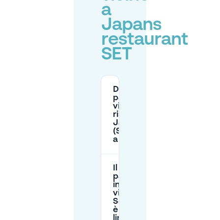
a
Japans
restaurant
SET
Dove posso
parcheggiare
vicino al
ristorante
Japans SET
(Schoolstraat)
a L'Aia?
Il
parcheggio
in strada
vicino a
Schoolstraat
è a tempo
limitato o