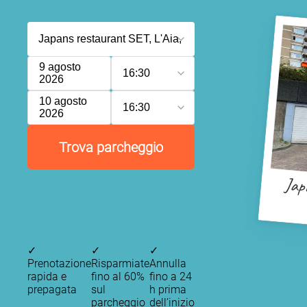
9 agosto
16:30
2026
10 agosto
16:30
2026
Trova parcheggio
Jap
✓
✓
✓
Prenotazione
Risparmiate
Annulla
rapida e
fino al 60%
fino a 24
prepagata
sul
h prima
parcheggio
dell’inizio