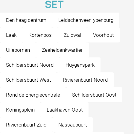
SET
Den haag centrum
Leidschenveen-ypenburg
Laak
Kortenbos
Zuidwal
Voorhout
Uilebomen
Zeeheldenkwartier
Schildersbuurt-Noord
Huygenspark
Schildersbuurt-West
Rivierenbuurt-Noord
Rond de Energiecentrale
Schildersbuurt-Oost
Koningsplein
Laakhaven-Oost
Rivierenbuurt-Zuid
Nassaubuurt