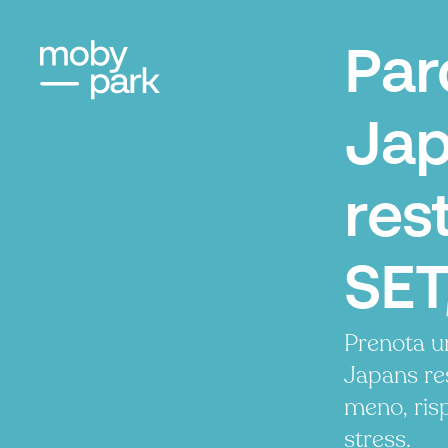
Par
Jap
res
SET,
Prenota u
Japans re
meno, ris
stress.