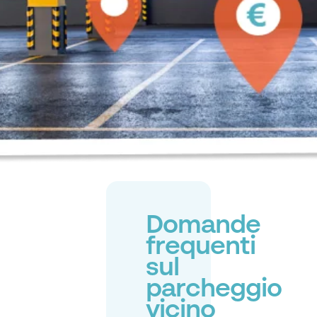
Domande
frequenti
sul
parcheggio
vicino