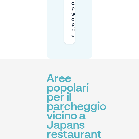
cancellare la
prenotazione
se i miei piani
cambiano
per il
ristorante
Japans SET?
Aree
popolari
per il
parcheggio
vicino a
Japans
restaurant