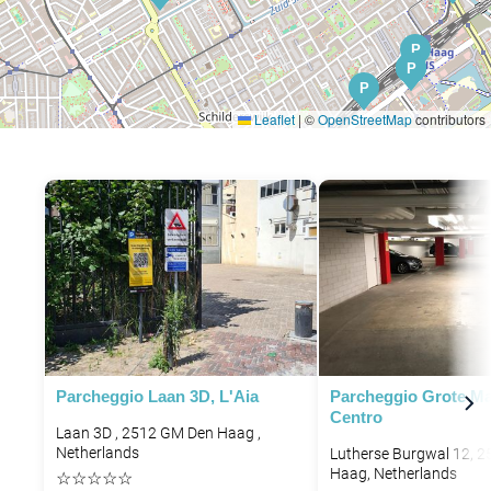
P
P
P
P
Leaflet
|
©
OpenStreetMap
contributors
P
Parcheggio Laan 3D, L'Aia
Parcheggio Grote Ma
Centro
Laan 3D , 2512 GM Den Haag ,
Netherlands
Lutherse Burgwal 12, 
Haag, Netherlands
☆
☆
☆
☆
☆