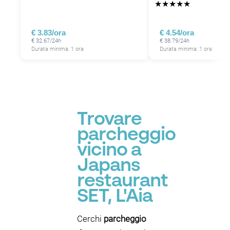
★
★
★
★
★
€ 3.83/ora
€ 4.54/ora
€ 32.67/24h
€ 38.79/24h
Durata minima: 1 ora
Durata minima: 1 ora
Trovare
parcheggio
vicino a
Japans
restaurant
SET, L'Aia
Cerchi
parcheggio