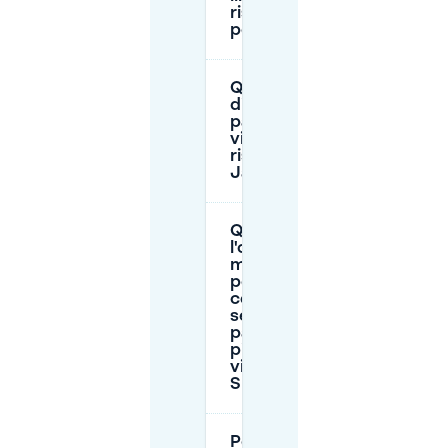
riservato ai
permessi?
Quanto costa
di solito
parcheggiare
vicino al
ristorante
Japans SET?
Qual è
l'opzione
migliore
per
cenare la
sera o per
parcheggi
più lunghi
vicino a
SET?
Posso