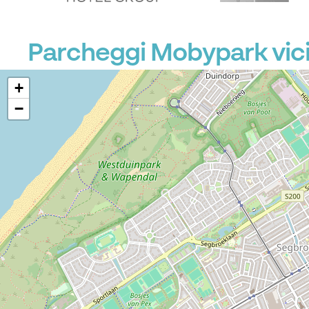
Parcheggi Mobypark vici
+
−