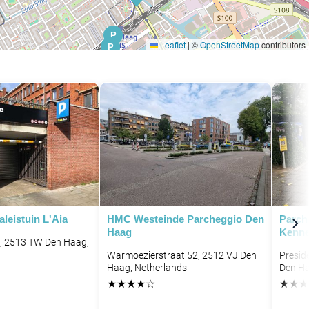
P
Leaflet
|
©
OpenStreetMap
contributors
P
P
P
P
leistuin L'Aia
HMC Westeinde Parcheggio Den
Parch
Haag
Kenne
4, 2513 TW Den Haag,
Warmoezierstraat 52, 2512 VJ Den
Presid
Haag, Netherlands
Den Ha
★
★
★
★
☆
★
★
★