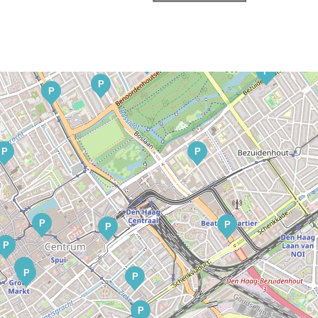
P
P
P
P
P
P
P
P
P
P
P
P
P
P