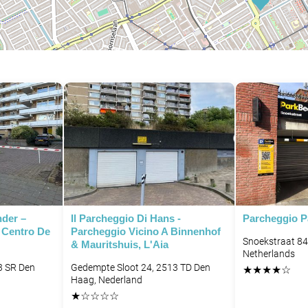
nder –
Il Parcheggio Di Hans -
Parcheggio Pa
 Centro De
Parcheggio Vicino A Binnenhof
Snoekstraat 8
& Mauritshuis, L'Aia
Netherlands
3 SR Den
Gedempte Sloot 24, 2513 TD Den
★
★
★
★
☆
P
Haag, Nederland
★
☆
☆
☆
☆