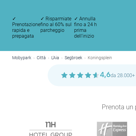
✓
✓
Risparmiate
✓
Annulla
Prenotazione
fino al 60% sul
fino a 24 h
rapida e
parcheggio
prima
prepagata
dell’inizio
Mobypark
Città
L'Aia
Segbroek
Koningsplein
4,6
da 28.000+ 
Prenota un p