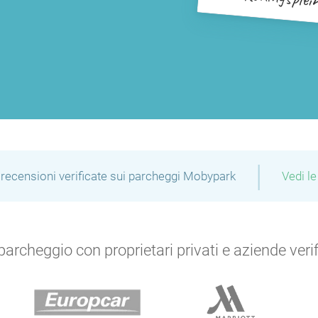
P
P
P
|
recensioni verificate sui parcheggi Mobypark
Vedi le
archeggio con proprietari privati e aziende verific
P
P
P