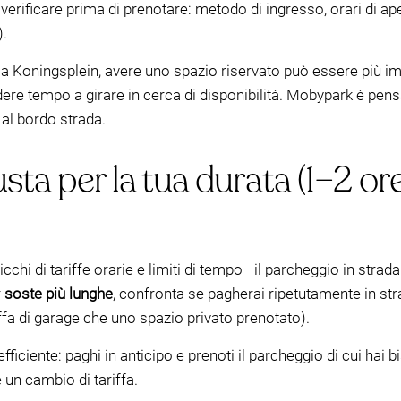
 verificare prima di prenotare: metodo di ingresso, orari di a
).
 a Koningsplein, avere uno spazio riservato può essere più i
re tempo a girare in cerca di disponibilità. Mobypark è pens
a al bordo strada.
usta per la tua durata (1–2 or
 picchi di tariffe orarie e limiti di tempo—il parcheggio in st
r
soste più lunghe
, confronta se pagherai ripetutamente in st
iffa di garage che uno spazio privato prenotato).
ficiente: paghi in anticipo e prenoti il parcheggio di cui hai 
e un cambio di tariffa.