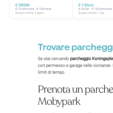
€ 19/24h
€ 7.5/ora
€ 75/settimana · € 195/mese
€ 20/24h · € 125/settimana
Durata minima: 2 giorni
Durata minima: 1 ora
Trovare parcheggi
Se stai cercando
parcheggio Koningsple
con permesso e garage nelle vicinanze. L
limiti di tempo.
Prenota un parcheg
Mobypark