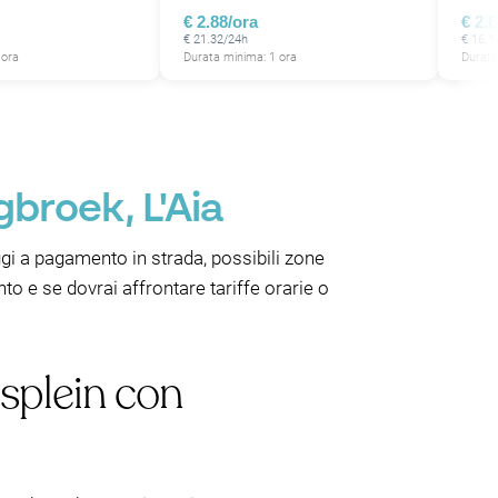
€ 2.88/ora
€ 2.
P
€ 21.32/24h
€ 16.1
 ora
Durata minima: 1 ora
Durata
P
gbroek, L'Aia
P
eggi a pagamento in strada, possibili zone
o e se dovrai affrontare tariffe orarie o
splein con