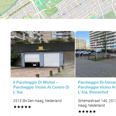
Il Parcheggio Di Michel –
Parcheggio Di Alexa
Parcheggio Vicino Al Centro Di
Parcheggia Vicino Al
L'Aia
L'Aia, Binnenhof
2513 SN Den Haag, Nederland
Sirtemastraat 140, 251
Haag, Nederland
★
★
★
★
★
★
★
★
★
★