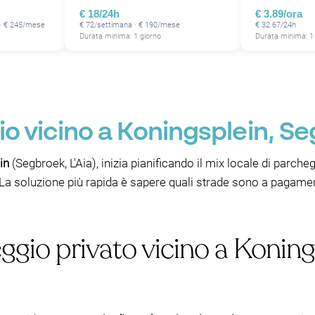
€ 18/24h
€ 3.89/ora
 · € 245/mese
€ 72/settimana · € 190/mese
€ 32.67/24h
Durata minima: 1 giorno
Durata minima: 1
o vicino a Koningsplein, Se
in
(Segbroek, L'Aia), inizia pianificando il mix locale di parch
a soluzione più rapida è sapere quali strade sono a pagament
gio privato vicino a Koning