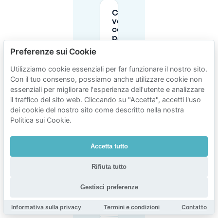
Come posso
verificare i
costi di
parcheggio per
la mia strada a
Preferenze sui Cookie
Schildersbuurt-
West?
Utilizziamo cookie essenziali per far funzionare il nostro sito.
Con il tuo consenso, possiamo anche utilizzare cookie non
essenziali per migliorare l'esperienza dell'utente e analizzare
Quali sono gli
orari di
il traffico del sito web. Cliccando su "Accetta", accetti l'uso
parcheggio a
dei cookie del nostro sito come descritto nella nostra
pagamento
Politica sui Cookie.
in strada per
Schilderswijk
– West (Zona
Accetta tutto
T30A)?
Rifiuta tutto
C'è parcheggio
gratuito a
Gestisci preferenze
Schildersbuurt-
West?
Informativa sulla privacy
Termini e condizioni
Contatto