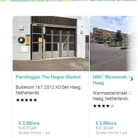
Parcheggio The Hague Market
HMC Westeinde Parc
Haag
Buitenom 167, 2512 XD Den Haag,
Netherlands
Warmoezierstraat 52, 
Haag, Netherlands
★
★
★
★
★
★
★
★
★
☆
€ 2.88/ora
€ 2.88/ora
€ 20.97/24h
€ 21.32/24h
Durata minima: 1 ora
Durata minima: 1 ora