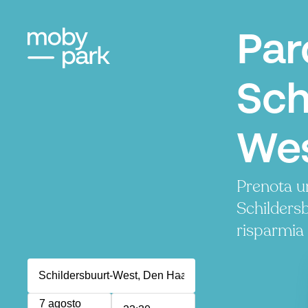
Par
Sch
Wes
Prenota u
Schilders
risparmia
7 agosto