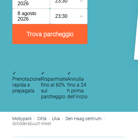
23:30
2026
8 agosto
23:30
2026
Trova parcheggio
✓
✓
✓
Prenotazione
Risparmiate
Annulla
rapida e
fino al 60%
fino a 24
prepagata
sul
h prima
parcheggio
dell’inizio
P
Mobypark
Città
L'Aia
Den Haag centrum
Schildersbuurt-West