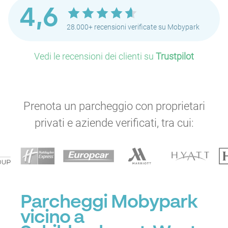
4,6
28.000+ recensioni verificate su Mobypark
P
Vedi le recensioni dei clienti su
Trustpilot
P
P
P
Prenota un parcheggio con proprietari
privati e aziende verificati, tra cui:
P
P
P
P
P
Parcheggi Mobypark
vicino a