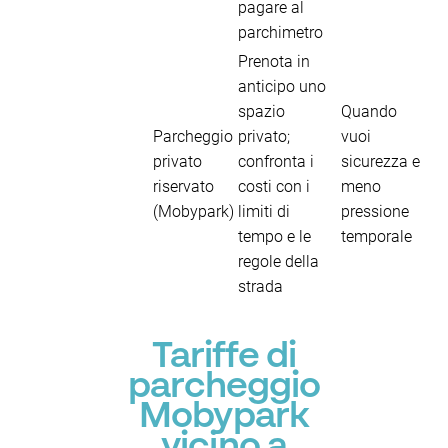
pagare al
parchimetro
Prenota in
anticipo uno
spazio
Quando
Parcheggio
privato;
vuoi
privato
confronta i
sicurezza e
riservato
costi con i
meno
(Mobypark)
limiti di
pressione
tempo e le
temporale
regole della
strada
Tariffe di
parcheggio
Mobypark
vicino a