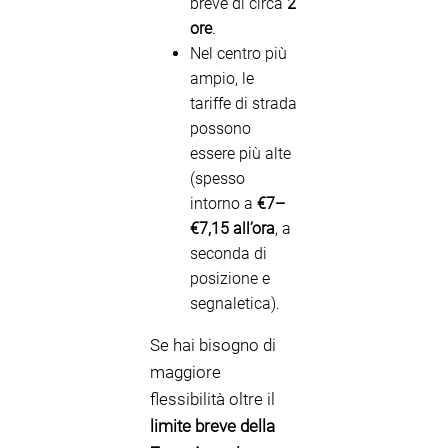
breve di circa
2
ore
.
Nel centro più
ampio, le
tariffe di strada
possono
essere più alte
(spesso
intorno a
€7–
€7,15 all’ora
, a
seconda di
posizione e
segnaletica).
Se hai bisogno di
maggiore
flessibilità oltre il
limite breve della