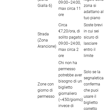
09:00–24:00,
Gialla 6)
zona si
max circa 11
adattano al
ore
tuo piano
Circa
Soste brevi
€7,20/ora, di
in cui sei
Strada
solito pagato
sicuro di
(Zona
09:00–24:00,
lasciare
Arancione)
max circa 2
entro il
ore
limite
Chi non ha
permesso
Solo se la
potrebbe aver
segnaletica
bisogno di un
Zone con
conferma
biglietto
giorno di
che puoi
giornaliero
permesso
usare il
(~€50/giorno)
biglietto
invece di
corretto