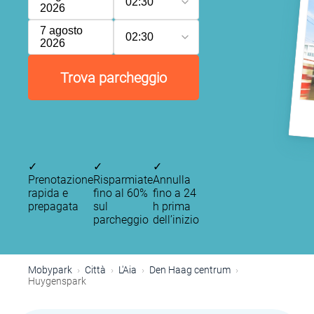
02:30
2026
7 agosto
02:30
2026
Trova parcheggio
✓
✓
✓
Prenotazione
Risparmiate
Annulla
rapida e
fino al 60%
fino a 24
prepagata
sul
h prima
parcheggio
dell’inizio
Mobypark
Città
L'Aia
Den Haag centrum
Huygenspark