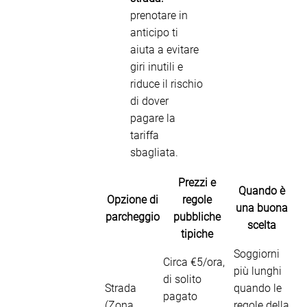
prenotare in
anticipo ti
aiuta a evitare
giri inutili e
riduce il rischio
di dover
pagare la
tariffa
sbagliata.
Prezzi e
Quando è
Opzione di
regole
una buona
parcheggio
pubbliche
scelta
tipiche
Soggiorni
Circa €5/ora,
più lunghi
di solito
Strada
quando le
pagato
(Zona
regole della