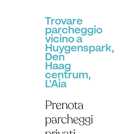
Trovare
parcheggio
vicino a
Huygenspark,
Den
Haag
centrum,
L'Aia
Prenota
parcheggi
privati