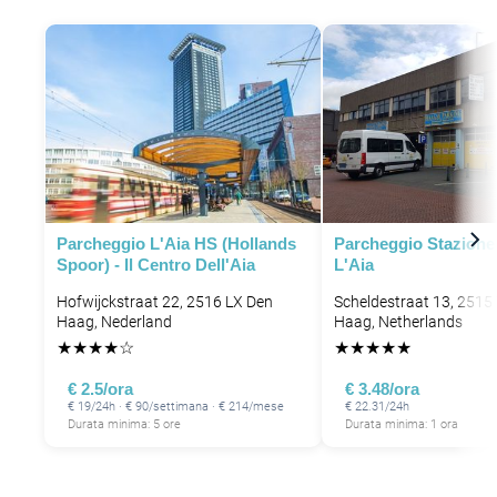
Parcheggio L'Aia HS (Hollands
Parcheggio Stazione 
Spoor) - Il Centro Dell'Aia
L'Aia
Hofwijckstraat 22, 2516 LX Den
Scheldestraat 13, 2515
P
Haag, Nederland
Haag, Netherlands
★
★
★
★
☆
★
★
★
★
★
€ 2.5/ora
€ 3.48/ora
€ 19/24h · € 90/settimana · € 214/mese
€ 22.31/24h
P
Durata minima: 5 ore
Durata minima: 1 ora