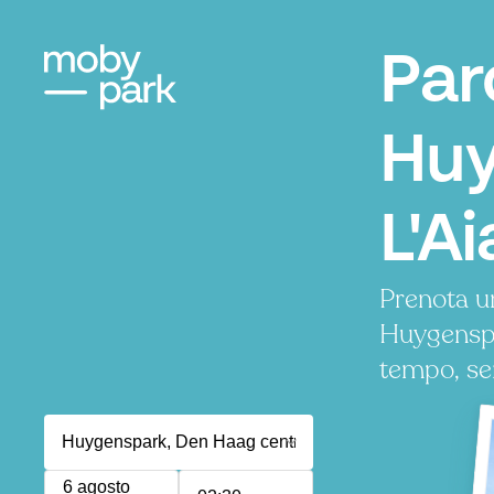
Par
Huy
L'Ai
Prenota u
Huygenspa
tempo, se
6 agosto