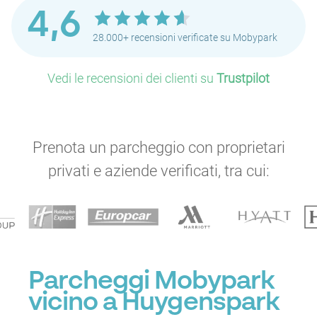
4,6
28.000+ recensioni verificate su Mobypark
Vedi le recensioni dei clienti su
Trustpilot
Prenota un parcheggio con proprietari
privati e aziende verificati, tra cui:
P
P
P
P
Parcheggi Mobypark
P
P
P
vicino a Huygenspark