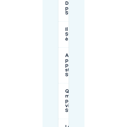
Dove posso
parcheggiare a
Sweelinckplein?
Il parcheggio a
Sweelinckplein
è gratuito?
A che ora devo
pagare per il
parcheggio in
strada vicino a
Sweelinckplein?
Qual è la durata
massima di
parcheggio
vicino a
Sweelinckplein?