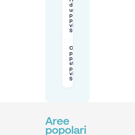
I residenti
devono avere
un permesso
per
parcheggiare
vicino a
Sweelinckplein?
Come posso
pagare il
parcheggio in
strada al
parchimetro
vicino a
Sweelinckplein?
Aree
popolari