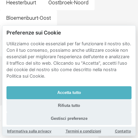
Heesterbuurt
Oostbroek-Noord
Bloemenbuurt-Oost
Preferenze sui Cookie
Van Stolkpark en Scheveningse Bosjes
Utilizziamo cookie essenziali per far funzionare il nostro sito.
Transvaalkwartier-Midden
Con il tuo consenso, possiamo anche utilizzare cookie non
essenziali per migliorare l'esperienza dell'utente e analizzare
il traffico del sito web. Cliccando su "Accetta", accetti l'uso
Destinazioni
dei cookie del nostro sito come descritto nella nostra
Politica sui Cookie.
popolari
vicino a
Accetta tutto
Sweelinckplein
Rifiuta tutto
Museon-Omniversum
Kunstmuseum Den Haag
Gestisci preferenze
Fotomuseum Den Haag
Vredespaleis
Informativa sulla privacy
Termini e condizioni
Contatto