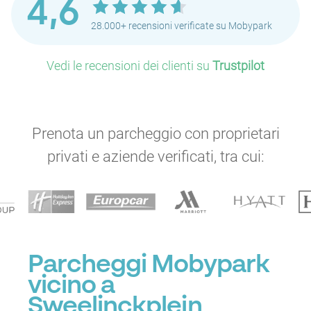
4,6
28.000+ recensioni verificate su Mobypark
Vedi le recensioni dei clienti su
Trustpilot
P
P
P
Prenota un parcheggio con proprietari
privati e aziende verificati, tra cui:
P
Parcheggi Mobypark
P
vicino a
P
Sweelinckplein