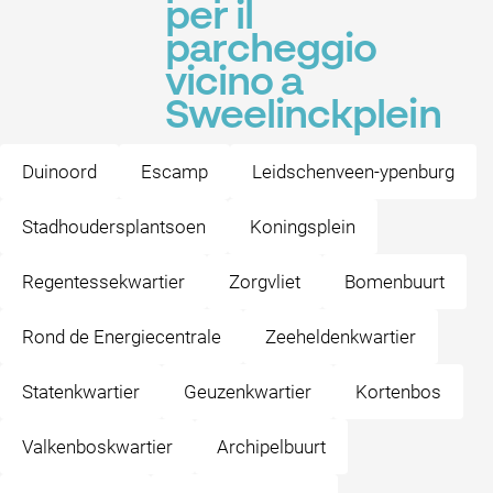
per il
parcheggio
vicino a
Sweelinckplein
Duinoord
Escamp
Leidschenveen-ypenburg
Stadhoudersplantsoen
Koningsplein
Regentessekwartier
Zorgvliet
Bomenbuurt
Rond de Energiecentrale
Zeeheldenkwartier
Statenkwartier
Geuzenkwartier
Kortenbos
Valkenboskwartier
Archipelbuurt