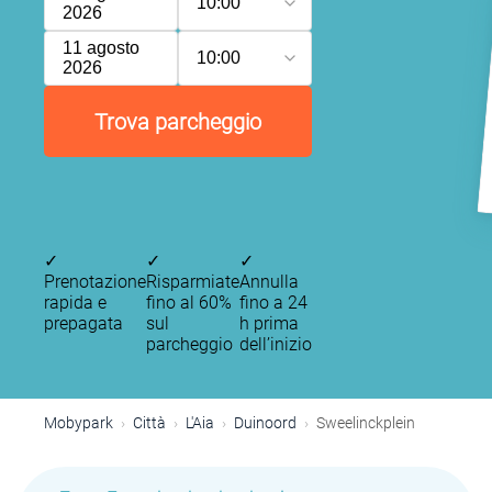
10:00
2026
11 agosto
10:00
2026
Trova parcheggio
✓
✓
✓
Prenotazione
Risparmiate
Annulla
rapida e
fino al 60%
fino a 24
prepagata
sul
h prima
parcheggio
dell’inizio
Mobypark
Città
L'Aia
Duinoord
Sweelinckplein