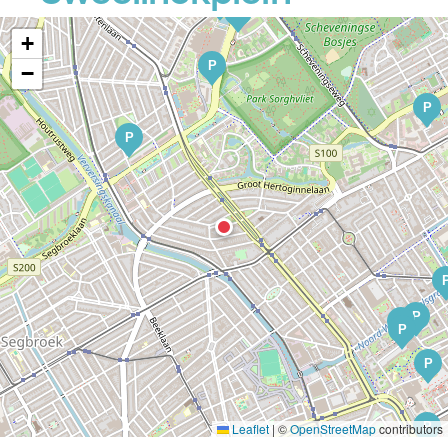
P
P
+
P
−
P
P
P
P
P
P
P
Leaflet
|
©
OpenStreetMap
contributors