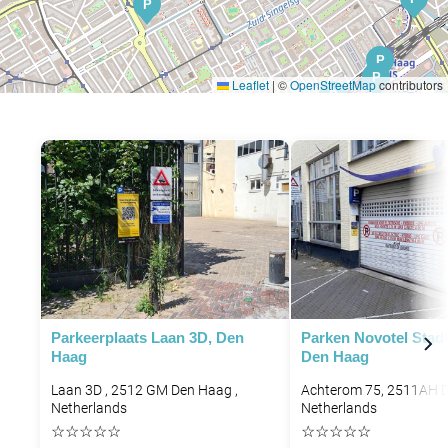
P
P
P
P
Leaflet
|
©
OpenStreetMap
contributors
P
P
Parkeerplaats Laan 3D, Den
Parken Novotel Stad
Haag
Den Haag
Laan 3D , 2512 GM Den Haag ,
Achterom 75, 2511AH 
Netherlands
Netherlands
☆
☆
☆
☆
☆
☆
☆
☆
☆
☆