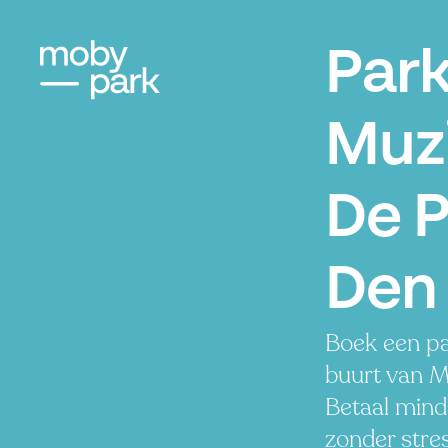
Par
Muz
De P
Den
Boek een pa
buurt van M
Betaal minde
zonder stres