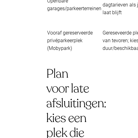
Openbare
dagtarieven als 
garages/parkeerterreinen
laat blijft
Vooraf gereserveerde
Gereseveerde pl
privéparkeerplek
van tevoren; kie
(Mobypark)
duur/beschikba
Plan
voor late
afsluitingen:
kies een
plek die