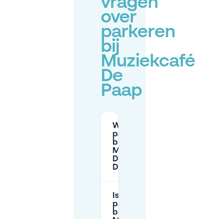
vragen
over
parkeren
bij
Muziekcafé
De
Paap
Waar kan ik
parkeren
bij
Muziekcafé
De Paap in
Den Haag?
Is er gratis
parkeren
bij