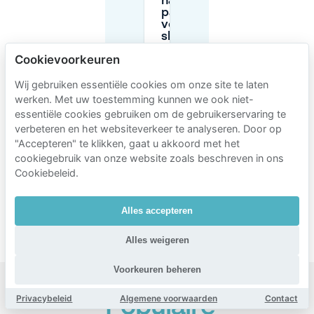
nachts
parkeren
voor een
show bij
Muziekcafé
Cookievoorkeuren
De Paap?
Wij gebruiken essentiële cookies om onze site te laten
werken. Met uw toestemming kunnen we ook niet-
Hoe werkt
vooraf
essentiële cookies gebruiken om de gebruikerservaring te
reserveren
verbeteren en het websiteverkeer te analyseren. Door op
van
"Accepteren" te klikken, gaat u akkoord met het
parkeren
cookiegebruik van onze website zoals beschreven in ons
op
Mobypark
Cookiebeleid.
bij
Muziekcafé
De Paap?
Alles accepteren
Alles weigeren
Voorkeuren beheren
Privacybeleid
Algemene voorwaarden
Contact
Populaire