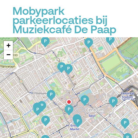
Mobypark
parkeerlocaties bij
Muziekcafé De Paap
P
P
P
P
+
−
P
P
P
P
P
P
P
P
P
P
P
P
P
P