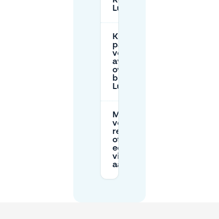
Restaurant
Luden?
Kan ik
parkeren
voor late
avond of
overnight
bij
Luden?
Moet ik
vooraf
reserveren
of kan ik
een plek
vinden na
aankomst?