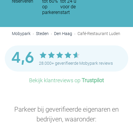
reserveren
tot 60%
tot 24 u
op
voor de
parkeren
start
Mobypark
Steden
Den Haag
Café-Restaurant Luden
4,6
28.000+ geverifieerde Mobypark reviews
Bekijk klantreviews op
Trustpilot
Parkeer bij geverifieerde eigenaren en
bedrijven, waaronder: