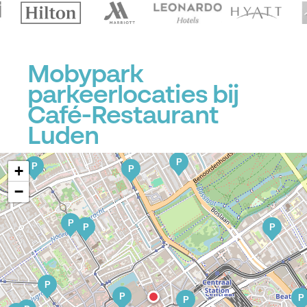
P
Mobypark
parkeerlocaties bij
Café-Restaurant
Luden
P
P
P
+
P
−
P
P
P
P
P
P
P