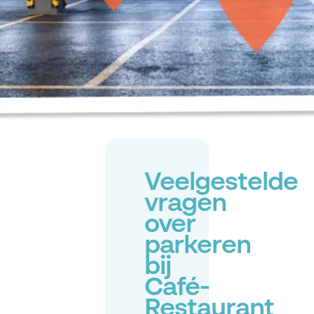
Veelgestelde
vragen
over
parkeren
bij
Café-
Restaurant