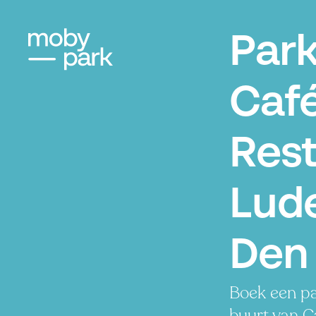
Par
Caf
Res
Lud
Den
Boek een pa
buurt van C