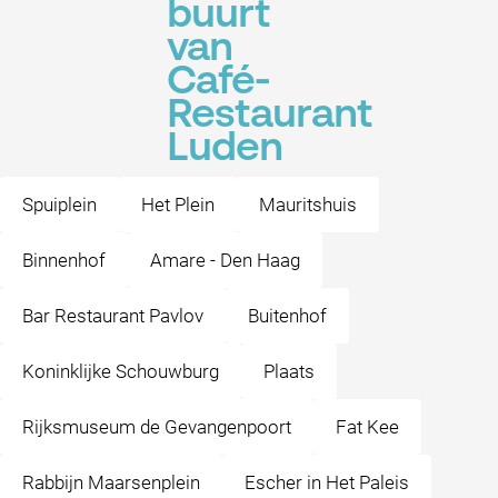
buurt
van
Café-
Restaurant
Luden
Spuiplein
Het Plein
Mauritshuis
Binnenhof
Amare - Den Haag
Bar Restaurant Pavlov
Buitenhof
Koninklijke Schouwburg
Plaats
Rijksmuseum de Gevangenpoort
Fat Kee
Rabbijn Maarsenplein
Escher in Het Paleis