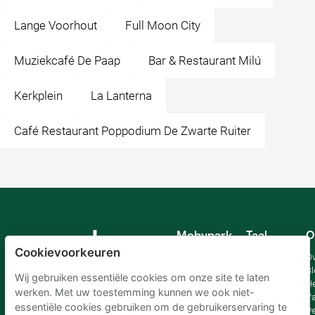
Lange Voorhout
Full Moon City
Muziekcafé De Paap
Bar & Restaurant Milú
Kerkplein
La Lanterna
Café Restaurant Poppodium De Zwarte Ruiter
Mobypark
Taal
O
B.V.
Cookievoorkeuren
Duits
Ov
Engels
Bl
Wij gebruiken essentiële cookies om onze site te laten
Spaans
H
werken. Met uw toestemming kunnen we ook niet-
Frankrijk
Va
essentiële cookies gebruiken om de gebruikerservaring te
Italiaans
Pe