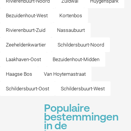
Rivierenbuurt-Noord
Zuidwal
Huygenspark
Bezuidenhout-West
Kortenbos
Rivierenbuurt-Zuid
Nassaubuurt
Zeeheldenkwartier
Schildersbuurt-Noord
Laakhaven-Oost
Bezuidenhout-Midden
Haagse Bos
Van Hoytemastraat
Schildersbuurt-Oost
Schildersbuurt-West
Populaire
bestemmingen
in de