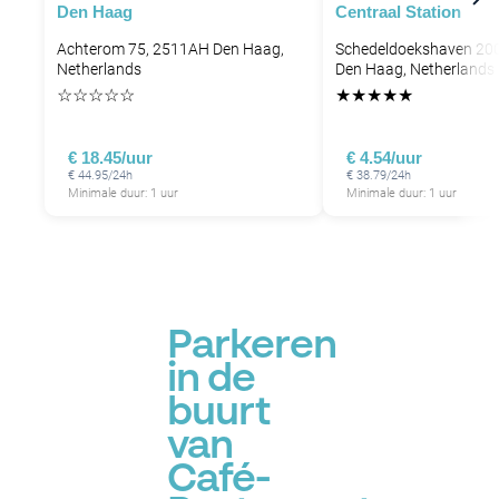
Den Haag
Centraal Station
Achterom 75, 2511AH Den Haag,
Schedeldoekshaven 200
Netherlands
Den Haag, Netherlands
☆
☆
☆
☆
☆
★
★
★
★
★
€ 18.45/uur
€ 4.54/uur
€ 44.95/24h
€ 38.79/24h
Minimale duur: 1 uur
Minimale duur: 1 uur
P
Parkeren
in de
buurt
van
Café-