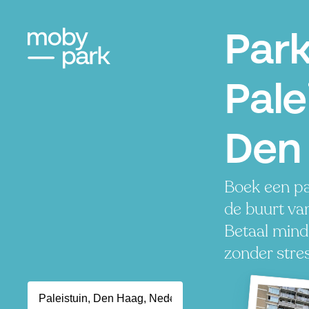
Par
Pale
Den
Boek een pa
de buurt van
Betaal minde
zonder stres