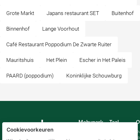
Grote Markt
Japans restaurant SET
Buitenhof
Binnenhof
Lange Voorhout
Café Restaurant Poppodium De Zwarte Ruiter
Mauritshuis
Het Plein
Escher in Het Paleis
PAARD (poppodium)
Koninklijke Schouwburg
Mobypark
Taal
O
B.V.
Cookievoorkeuren
Duits
Ov
Engels
Bl