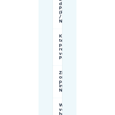
de buurt van
Paleistuin
(Prinsessewal
/ Paleis
Noordeinde)?
Kan ik van
tevoren
parkeren
reserveren
voor
Paleistuin?
Zijn er vergunning-
only
parkeermogelijkheden
in de buurt van
Noordwal–Veenkade?
Wat moet ik
vergelijken bij
het kiezen