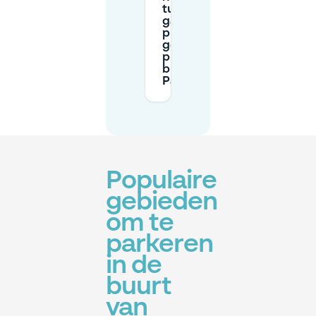
tussen een
garage en een
privé
gereserveerde
plek in de
buurt van
Paleistuin?
Populaire
gebieden
om te
parkeren
in de
buurt
van