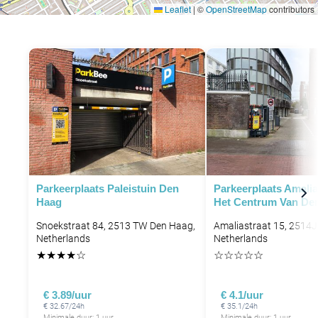
Leaflet
|
©
OpenStreetMap
contributors
P
P
P
P
P
Parkeerplaats Paleistuin Den
Parkeerplaats Amalias
Haag
Het Centrum Van De
Snoekstraat 84, 2513 TW Den Haag,
Amaliastraat 15, 2514
Netherlands
Netherlands
★
★
★
★
☆
☆
☆
☆
☆
☆
€ 3.89/uur
€ 4.1/uur
€ 32.67/24h
€ 35.1/24h
Minimale duur: 1 uur
Minimale duur: 1 uur