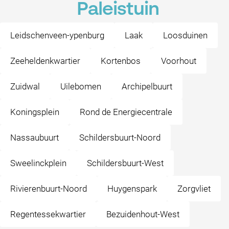
Paleistuin
Leidschenveen-ypenburg
Laak
Loosduinen
Zeeheldenkwartier
Kortenbos
Voorhout
Zuidwal
Uilebomen
Archipelbuurt
Koningsplein
Rond de Energiecentrale
Nassaubuurt
Schildersbuurt-Noord
Sweelinckplein
Schildersbuurt-West
Rivierenbuurt-Noord
Huygenspark
Zorgvliet
Regentessekwartier
Bezuidenhout-West