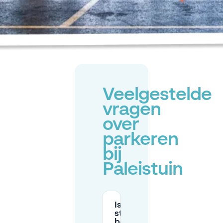
Veelgestelde
vragen
over
parkeren
bij
Paleistuin
Is er
straatparkeren
beschikbaar in