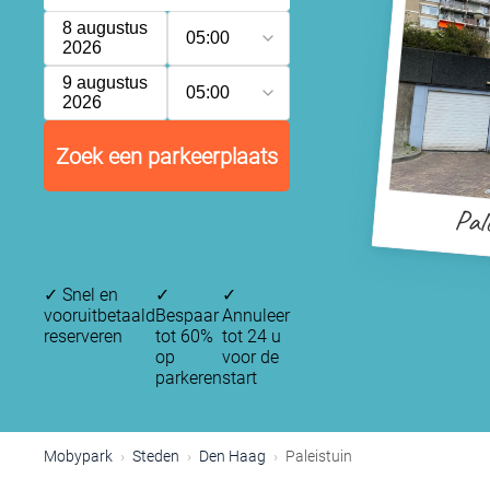
8 augustus
05:00
2026
9 augustus
05:00
2026
Zoek een parkeerplaats
Pal
✓
Snel en
✓
✓
vooruitbetaald
Bespaar
Annuleer
reserveren
tot 60%
tot 24 u
op
voor de
parkeren
start
Mobypark
Steden
Den Haag
Paleistuin