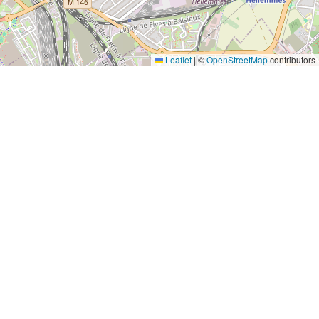
Leaflet
|
©
OpenStreetMap
contributors