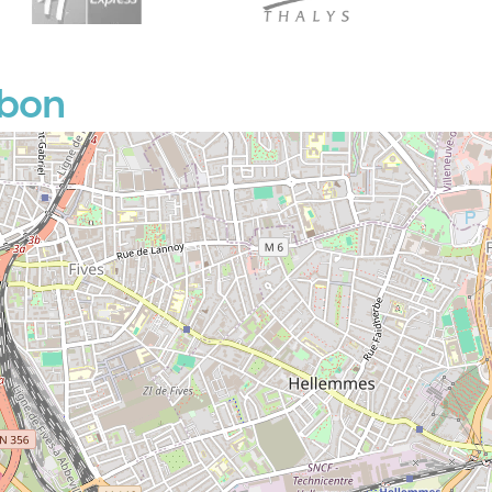
P
ebon