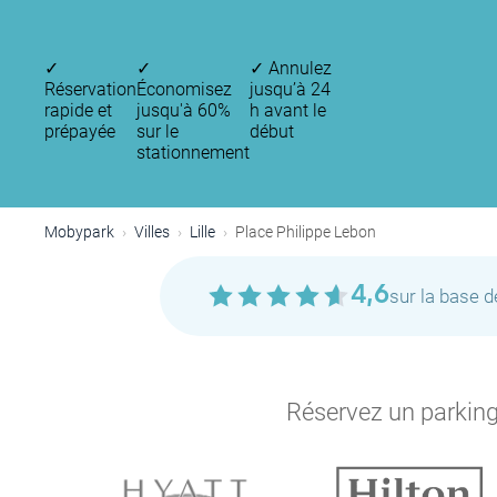
✓
✓
✓
Annulez
Réservation
Économisez
jusqu’à 24
rapide et
jusqu'à 60%
h avant le
prépayée
sur le
début
stationnement
Mobypark
Villes
Lille
Place Philippe Lebon
4,6
sur la base 
Réservez un parking 