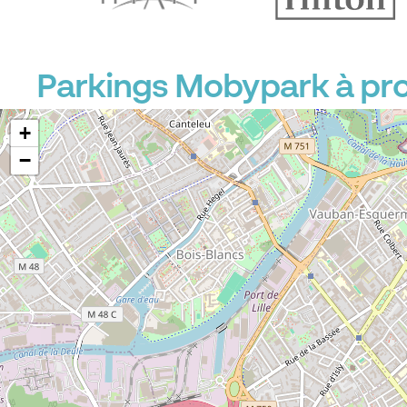
Parkings Mobypark à pro
+
−