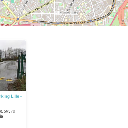
ing Lille -
re, 59370
ia