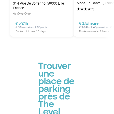
Mons-En-Barœul, Franc
314 Rue De Solférino, 59000 Lille,
France
★
★
★
★
☆
☆
☆
☆
☆
☆
€ 5/24h
€ 1.5/heure
€ 30/semaine · € 90/mois
€ 9/24h · € 45/semaine · € 
Durée minimale: 10 days
Durée minimale: 1 heure
Trouver
une
place de
parking
près de
The
Level