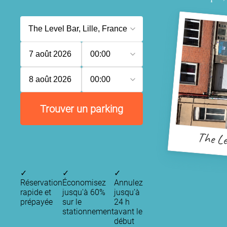
7 août 2026
00:00
8 août 2026
00:00
Trouver un parking
The Le
✓
✓
✓
Réservation
Économisez
Annulez
rapide et
jusqu'à 60%
jusqu’à
prépayée
sur le
24 h
stationnement
avant le
début