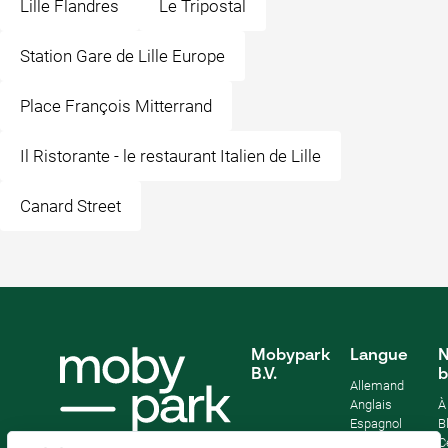
Lille Flandres
Le Tripostal
Station Gare de Lille Europe
Place François Mitterrand
Il Ristorante - le restaurant Italien de Lille
Canard Street
Mobypark
Langue
N
B.V.
b
Allemand
Anglais
À
Espagnol
B
Français
C