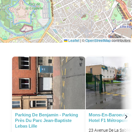
Leaflet
|
©
OpenStreetMap
contributors
P
Parking De Benjamin - Parking
Mons-En-Baroeul Park
Près Du Parc Jean-Baptiste
Hotel F1 Métropole
Lebas Lille
23 Avenue De La Sabliè