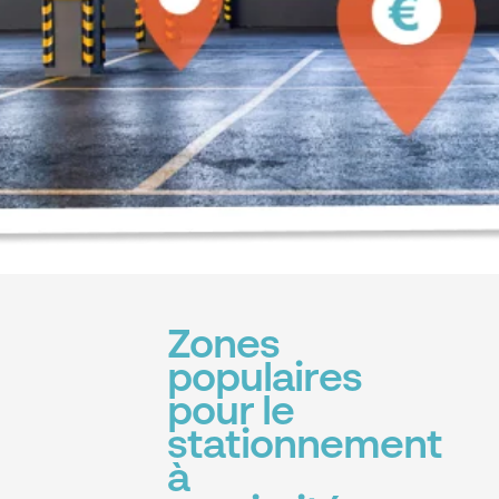
Zones
populaires
pour le
stationnement
à