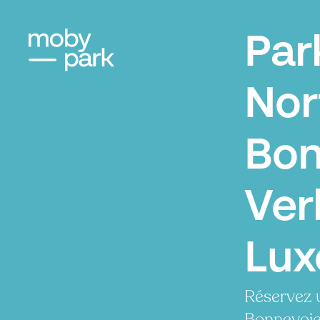
Par
Nor
Bon
Ver
Lu
Réservez 
Bonnevoie