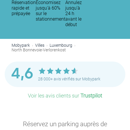
Réservation
Économisez
Annulez
rapide et
jusqu'à 60%
jusqu’à
prépayée
sur le
24 h
stationnement
avant le
début
Mobypark
Villes
Luxembourg
North Bonnevoie-Verlorenkost
4,6
28 000+ avis vérifiés sur Mobypark
P
Voir les avis clients sur
Trustpilot
Réservez un parking auprès de