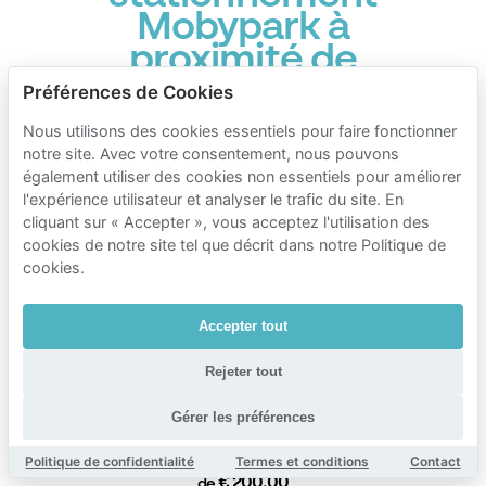
Mobypark à
proximité de
North
Préférences de Cookies
Bonnevoie-
Nous utilisons des cookies essentiels pour faire fonctionner
Verlorenkost
notre site. Avec votre consentement, nous pouvons
également utiliser des cookies non essentiels pour améliorer
Durée du stationnement
l'expérience utilisateur et analyser le trafic du site. En
cliquant sur « Accepter », vous acceptez l'utilisation des
Tarifs du parking Mobypark
cookies de notre site tel que décrit dans notre Politique de
1 heure de stationnement
cookies.
€ 1.40
de
24 heures de stationnement
Accepter tout
€ 15.00
de
Rejeter tout
1 semaine de stationnement
€ 75.00
Gérer les préférences
de
1 mois de stationnement
Politique de confidentialité
Termes et conditions
Contact
€ 200.00
de