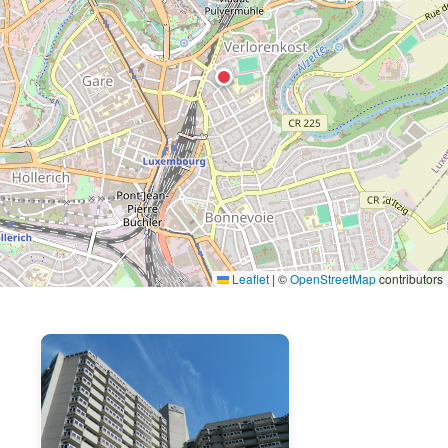
Leaflet
|
©
OpenStreetMap
contributors