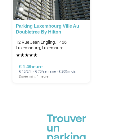
Parking Luxembourg Ville Au
Doubletree By Hilton
12 Rue Jean Engling, 1466
Luxembourg, Luxemburg
★
★
★
★
★
€ 1.4/heure
€ 15/24h · € 75/semaine · € 200/mois
Durée min.: 1 heure
Trouver
un
parking