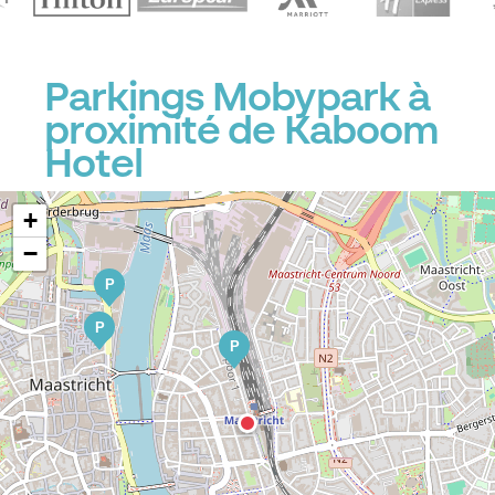
Parkings Mobypark à
proximité de Kaboom
Hotel
+
−
P
P
P