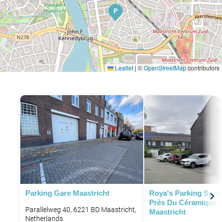
P
Leaflet
|
©
OpenStreetMap
contributors
Parking Gare Maastricht
Roya's Parking Spot 
Près Du Céramique Di
Parallelweg 40, 6221 BD Maastricht,
Maastricht
Netherlands