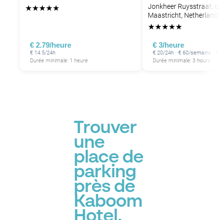
Jonkheer Ruysstraat, 
★
★
★
★
★
Maastricht, Netherland
★
★
★
★
★
€ 2.79/heure
€ 3/heure
€ 14.5/24h
€ 20/24h · € 60/semaine · 
Durée minimale: 1 heure
Durée minimale: 3 hours
Trouver
une
place de
parking
près de
Kaboom
Hotel,