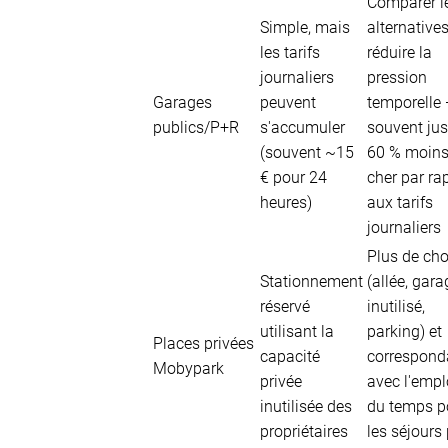
Comparer l
Simple, mais
alternatives
les tarifs
réduire la
journaliers
pression
Garages
peuvent
temporelle
publics/P+R
s'accumuler
souvent ju
(souvent ~15
60 % moin
€ pour 24
cher par ra
heures)
aux tarifs
journaliers
Plus de cho
Stationnement
(allée, gara
réservé
inutilisé,
utilisant la
parking) et
Places privées
capacité
correspond
Mobypark
privée
avec l'empl
inutilisée des
du temps p
propriétaires
les séjours