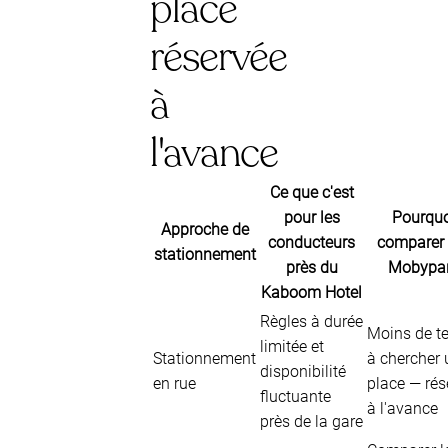
place
réservée
à
l'avance
Ce que c'est
pour les
Pourquo
Approche de
conducteurs
comparer 
stationnement
près du
Mobypa
Kaboom Hotel
Règles à durée
Moins de t
limitée et
Stationnement
à chercher 
disponibilité
en rue
place — rés
fluctuante
à l'avance
près de la gare