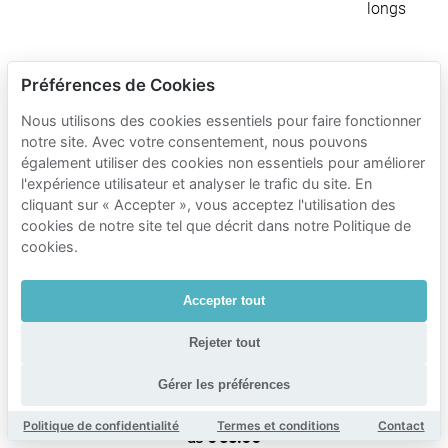
longs
Tarifs de
Préférences de Cookies
stationnement
Nous utilisons des cookies essentiels pour faire fonctionner
Mobypark à
notre site. Avec votre consentement, nous pouvons
proximité de
également utiliser des cookies non essentiels pour améliorer
l'expérience utilisateur et analyser le trafic du site. En
Kaboom Hotel
cliquant sur « Accepter », vous acceptez l'utilisation des
cookies de notre site tel que décrit dans notre Politique de
Temps de stationnement
cookies.
Tarifs du parking Mobypark
1 heure de stationnement
Accepter tout
€ 1.13
de
Rejeter tout
24 heures de stationnement
€ 6.61
de
Gérer les préférences
1 semaine de stationnement
Politique de confidentialité
Termes et conditions
Contact
€ 55.00
de