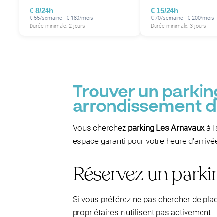
€ 8/24h
€ 15/24h
€ 55/semaine · € 180/mois
€ 70/semaine · € 200/mois
Durée minimale: 2 jours
Durée minimale: 3 jours
Trouver un parkin
arrondissement de
Vous cherchez
parking Les Arnavaux
à I
espace garanti pour votre heure d'arrivé
Réservez un parki
Si vous préférez ne pas chercher de plac
propriétaires n'utilisent pas activemen