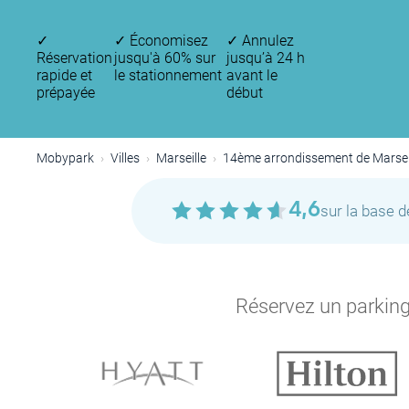
✓
✓
Économisez
✓
Annulez
Réservation
jusqu'à 60% sur
jusqu’à 24 h
rapide et
le stationnement
avant le
prépayée
début
Mobypark
Villes
Marseille
14ème arrondissement de Marsei
4,6
sur la base 
Réservez un parking 