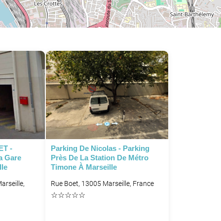
P
ET -
Parking De Nicolas - Parking
a Gare
Près De La Station De Métro
lle
Timone À Marseille
arseille,
Rue Boet, 13005 Marseille, France
☆
☆
☆
☆
☆