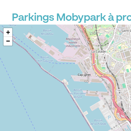
Parkings Mobypark à pro
+
−