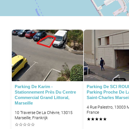
Parking De Karim -
Parking De SCI ROU
Stationnement Près Du Centre
Parking Proche De L
Commercial Grand Littoral,
Saint-Charles Marsei
Marseille
4 Rue Palestro, 13003 M
France
10 Traverse De La Chèvre, 13015
Marseille, Frankrijk
★
★
★
★
★
☆
☆
☆
☆
☆