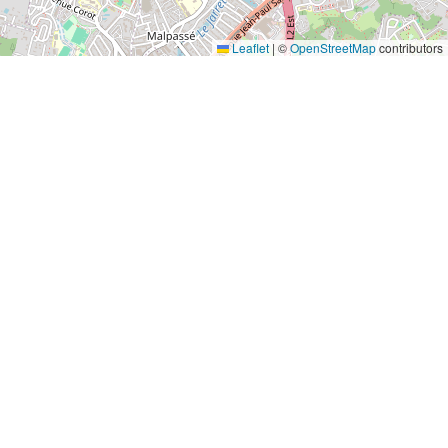
Leaflet
|
©
OpenStreetMap
contributors