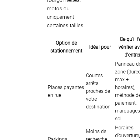
fourgonnettes,
motos ou
uniquement
certaines tailles.
Ce qu’il f
Option de
Idéal pour
vérifier a
stationnement
d’entre
Panneau d
zone (duré
Courtes
max +
arrêts
Places payantes
horaires),
proches de
en rue
méthode d
votre
paiement,
destination
marquages
sol
Horaires
Moins de
d’ouverture,
Parkings
recherche,