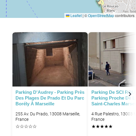
Leaflet
|
©
OpenStreetMap
contributors
Parking D'Audrey - Parking Près
Parking De SCI ROU
Des Plages De Prado Et Du Parc
Parking Proche De L
Borély À Marseille
Saint-Charles Marsei
255 Av. Du Prado, 13008 Marseille,
4 Rue Palestro, 13003 M
France
France
☆
☆
☆
☆
☆
★
★
★
★
★