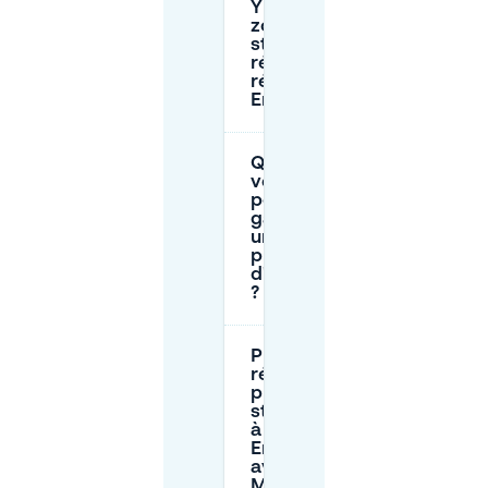
Y a-t-il des
zones de
stationnement
réservées aux
résidents à
Endoume ?
Que dois-je
vérifier
pour me
garer dans
un garage
près
d'Endoume
?
Puis-je
réserver une
place de
stationnement
à l'avance à
Endoume
avec
Mobypark ?