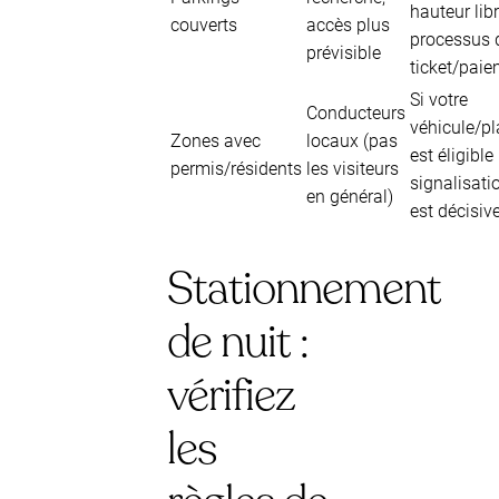
hauteur libr
couverts
accès plus
processus 
prévisible
ticket/pai
Si votre
Conducteurs
véhicule/p
Zones avec
locaux (pas
est éligible 
permis/résidents
les visiteurs
signalisati
en général)
est décisiv
Stationnement
de nuit :
vérifiez
les