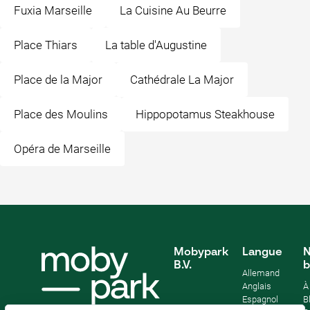
Fuxia Marseille
La Cuisine Au Beurre
Place Thiars
La table d'Augustine
Place de la Major
Cathédrale La Major
Place des Moulins
Hippopotamus Steakhouse
Opéra de Marseille
Mobypark
Langue
N
B.V.
b
Allemand
Anglais
À
Espagnol
B