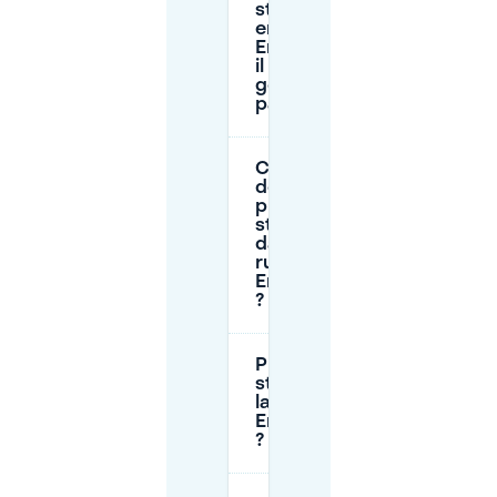
stationnement
en voirie à
Endoume est-
il
généralement
payant ?
Combien
de temps
puis-je
stationner
dans la
rue à
Endoume
?
Puis-je
stationner
la nuit à
Endoume
?