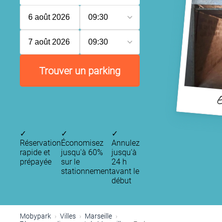
6 août 2026
09:30
7 août 2026
09:30
Trouver un parking
E
✓
✓
✓
Réservation
Économisez
Annulez
rapide et
jusqu'à 60%
jusqu’à
prépayée
sur le
24 h
stationnement
avant le
début
Mobypark
Villes
Marseille