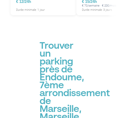
€ 12/24h
€ 15/24h
€ 70/semaine · € 200/mois
Durée minimale: 1 jour
Durée minimale: 3 jours
Trouver
un
parking
près de
Endoume,
7ème
arrondissement
de
Marseille,
Marseille