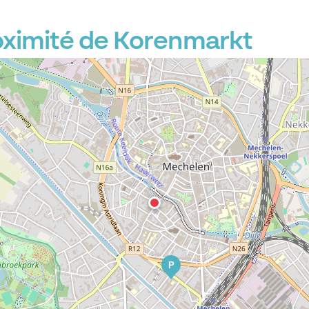
oximité de Korenmarkt
P