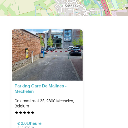
Parking Gare De Malines -
Mechelen
Colomastraat 35, 2800 Mechelen,
Belgium
★
★
★
★
★
€ 2.01/heure
€ 12.27/24h