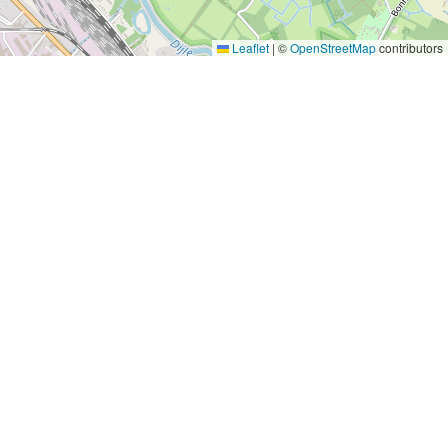
Leaflet
|
©
OpenStreetMap
contributors