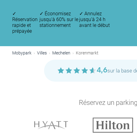
✓
✓
Économisez
✓
Annulez
Réservation
jusqu'à 60% sur le
jusqu’à 24 h
rapide et
stationnement
avant le début
prépayée
Mobypark
Villes
Mechelen
Korenmarkt
4,6
sur la base 
Réservez un parking 