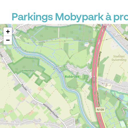
Parkings Mobypark à pr
+
−