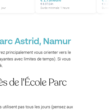
€ 1.73/heure
€ 1.
€ 8.37/24h
€ 8.37
 jour
Durée minimale: 1 heure
Durée 
Parc Astrid, Namur
ez principalement vous orienter vers le
ayantes avec limites de temps). Si vous
k.
s de l'École Parc
s utilisent pas tous les jours (pensez aux