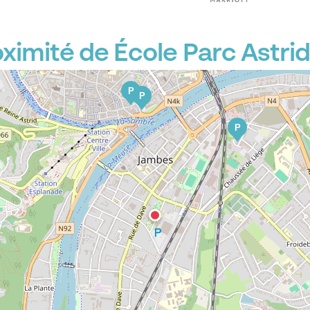
P
P
P
ximité de École Parc Astrid
P
P
P