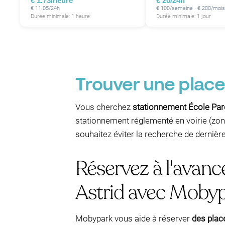
€ 1.73/heure
€ 20/24h
€ 11.05/24h
€ 100/semaine · € 200/mois
Durée minimale: 1 heure
Durée minimale: 1 jour
Trouver une place
Vous cherchez
stationnement École Par
stationnement réglementé en voirie (zon
souhaitez éviter la recherche de dernièr
Réservez à l'avanc
Astrid avec Moby
Mobypark vous aide à réserver
des plac