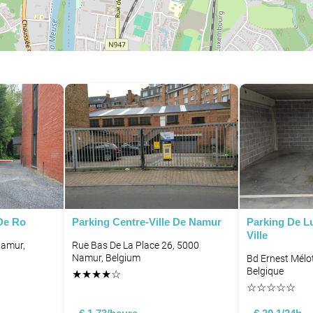
De Ro
Parking Centre-Ville De Namur
Parking De L
Ville
Namur,
Rue Bas De La Place 26, 5000
Namur, Belgium
Bd Ernest Mélo
Belgique
★
★
★
★
☆
☆
☆
☆
☆
☆