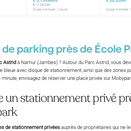
€ 1.73/heure
€ 20.1/24h
€ 11.05/24h
Durée minimale: 1 heure
Durée minimale: 1
 de parking près de École 
c Astrid
à Namur (Jambes) ? Autour du Parc Astrid, vous devr
e bleue avec disque de stationnement, ainsi que des zones p
e minute, envisagez de réserver une place privée sur Mobypar
e un stationnement privé prè
park
es de stationnement privées
auprès de propriétaires qui ne le