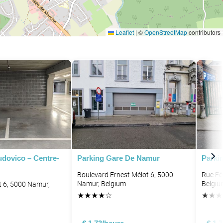
Leaflet
|
©
OpenStreetMap
contributors
udovico – Centre-
Parking Gare De Namur
Parki
Boulevard Ernest Mélot 6, 5000
Rue Fé
Namur, Belgium
Belgiu
t 6, 5000 Namur,
★
★
★
★
☆
★
★
★