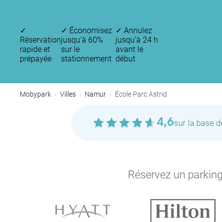
✓
✓
Économisez
✓
Annulez
Réservation
jusqu'à 60%
jusqu’à 24 h
rapide et
sur le
avant le
prépayée
stationnement
début
Mobypark
Villes
Namur
École Parc Astrid
4,6
sur la base 
Réservez un parking 