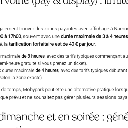
voirie (pay & display) : limi
 également trouver des zones payantes avec affichage à Nam
00 à 17h00
, souvent avec une
durée maximale de 3 à 4 heures
é, la
tarification forfaitaire est de 40 € par jour
.
 maximale
de 3 heures
, avec des tarifs typiques commençant a
mi-heure gratuite si vous prenez un ticket).
:
durée maximale
de 4 heures
, avec des tarifs typiques débutan
 selon la zone exacte).
de temps, Mobypark peut être une alternative pratique lorsqu
 que prévu et ne souhaitez pas gérer plusieurs sessions paya
imanche et en soirée : géné