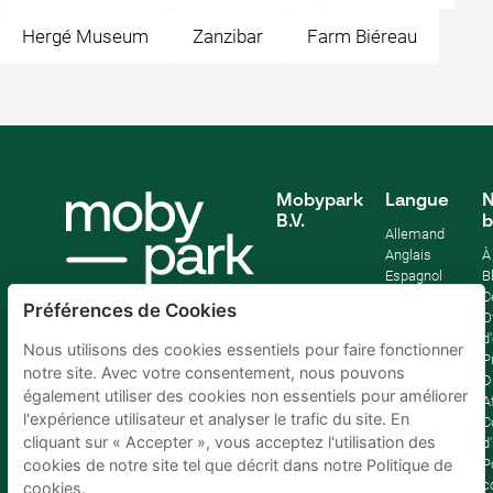
Hergé Museum
Zanzibar
Farm Biéreau
Mobypark
Langue
N
B.V.
b
Allemand
Anglais
À
Espagnol
B
Français
C
Préférences de Cookies
Italien
O
Néerlandais
d
Nous utilisons des cookies essentiels pour faire fonctionner
P
notre site. Avec votre consentement, nous pouvons
D
également utiliser des cookies non essentiels pour améliorer
Af
l'expérience utilisateur et analyser le trafic du site. En
C
cliquant sur « Accepter », vous acceptez l'utilisation des
d'
P
cookies de notre site tel que décrit dans notre Politique de
c
cookies.