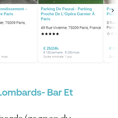
rrondissement –
Parking De Pascal - Parking
Parki
De Paris
Proche De L'Opéra Garnier À
Place
Paris
er, 75009 Paris,
3 Rue 
Paris,
49 Rue Vivienne, 75009 Paris, France
☆
☆
☆
★
★
★
★
★
€ 25/24h
€ 35
€ 150/semaine · € 250/mois
1 mois
Durée minimale: 1 jour
Durée 
 Lombards- Bar Et