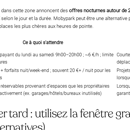
és dans cette zone annoncent des
offres nocturnes autour de 2
selon le jour et la durée. Mobypark peut être une alternative
 places les plus chères aux heures de pointe.
Ce à quoi s’attendre
payant du lundi au samedi 9h00–20h00 ; ~6 €/h ; limite
Courte
ures
déplac
 + forfaits nuit/week-end ; souvent 20 €+ / nuit pour les
Projet
s
lorsqu
 réservables provenant d’espaces que les propriétaires
Lorsqu
 activement (ex. garages/hôtels/bureaux inutilisés)
garant
r tard : utilisez la fenêtre gr
ternatives)