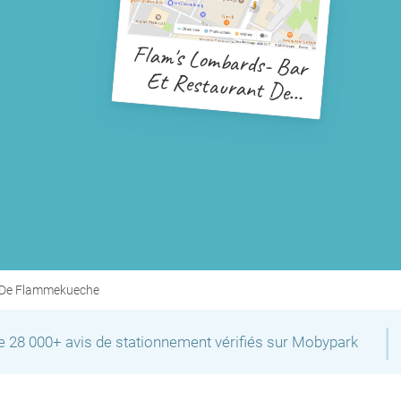
Flam's Lombards- Bar
Et Restaurant De
Flammekueche
t De Flammekueche
|
P
P
de 28 000+ avis de stationnement vérifiés sur Mobypark
P
P
P