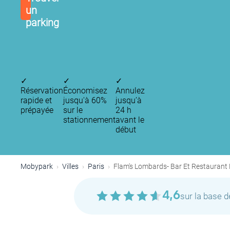
un
parking
✓
✓
✓
Réservation
Économisez
Annulez
rapide et
jusqu'à 60%
jusqu’à
prépayée
sur le
24 h
stationnement
avant le
P
début
Mobypark
Villes
Paris
Flam's Lombards- Bar Et Restauran
P
4,6
sur la base 
P
P