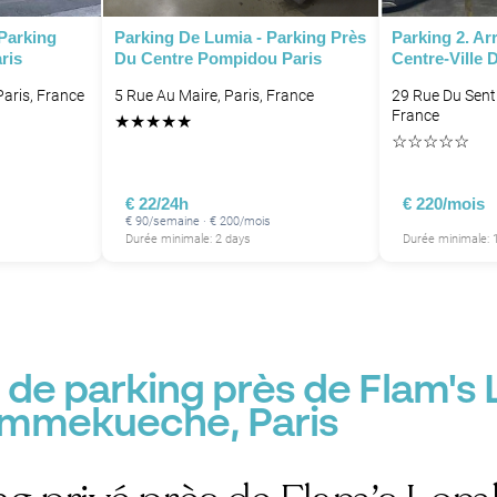
 Parking
Parking De Lumia - Parking Près
Parking 2. A
P
ris
Du Centre Pompidou Paris
Centre-Ville 
P
P
aris, France
5 Rue Au Maire, Paris, France
29 Rue Du Senti
France
★
★
★
★
★
P
☆
☆
☆
☆
☆
€ 22/24h
€ 220/mois
€ 90/semaine · € 200/mois
P
Durée minimale: 2 days
Durée minimale: 
 de parking près de Flam's
ammekueche, Paris