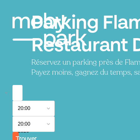
Parking Fla
Restaurant 
Réservez un parking près de Fla
Payez moins, gagnez du temps, sa
7
20:00
août
2026
8
20:00
août
2026
Trouver