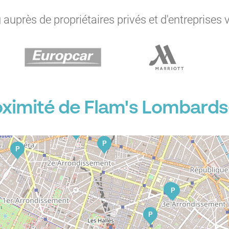
auprès de propriétaires privés et d'entreprises 
P
P
ximité de Flam's Lombards-
P
P
P
P
P
P