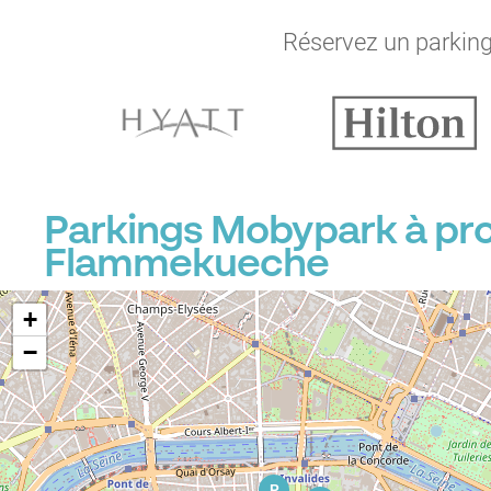
P
Réservez un parking 
P
P
P
Parkings Mobypark à pro
P
Flammekueche
+
−
P