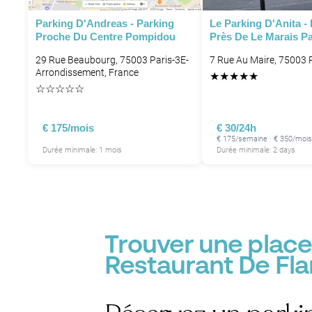
Parking D'Andreas - Parking
Le Parking D'Anita -
P
Proche Du Centre Pompidou
Près De Le Marais Pa
29 Rue Beaubourg, 75003 Paris-3E-
7 Rue Au Maire, 75003 P
Arrondissement, France
★
★
★
★
★
☆
☆
☆
☆
☆
P
€ 175/mois
€ 30/24h
€ 175/semaine · € 350/mois
Durée minimale: 1 mois
Durée minimale: 2 days
Trouver une place
Restaurant De Fl