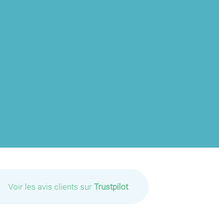
P
P
P
Voir les avis clients sur
Trustpilot
P