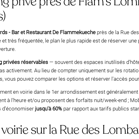
ng privé près de Flam’s Lom
s)
rds - Bar et Restaurant De Flammekueche
près de la Rue des
 et très fréquentée, le plan le plus rapide est de réserver une
erture.
g privées réservables
— souvent des espaces inutilisés d'hôte
 pas activement. Au lieu de compter uniquement sur les rotation
s, vous pouvez comparer les options et réserver l'accès pour 
ement en voirie dans le 1er arrondissement est généralement 
nt à l'heure et/ou proposent des forfaits nuit/week-end ; Mo
rs d’économiser
jusqu’à 60%
par rapport aux tarifs publics sta
oirie sur la Rue des Lombard