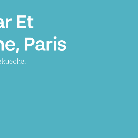
r Et
e, Paris
ekueche.