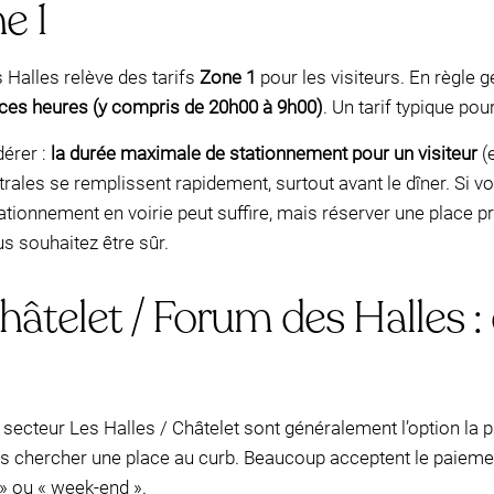
e 1
 Halles relève des tarifs
Zone 1
pour les visiteurs. En règle gé
 ces heures (y compris de 20h00 à 9h00)
. Un tarif typique pou
dérer :
la durée maximale de stationnement pour un visiteur
(
rales se remplissent rapidement, surtout avant le dîner. Si v
tationnement en voirie peut suffire, mais réserver une place p
s souhaitez être sûr.
âtelet / Forum des Halles : q
secteur Les Halles / Châtelet sont généralement l’option la p
pas chercher une place au curb. Beaucoup acceptent le paieme
 » ou « week-end ».