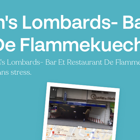
m's Lombards- Ba
De Flammekuech
m's Lombards- Bar Et Restaurant De Flamm
ns stress.