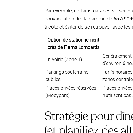
Par exemple, certains garages surveill
pouvant atteindre la gamme de
55 à 90 €
à côte et éviter de se retrouver avec les
Option de stationnement
près de Flam’s Lombards
Généralement 
En voirie (Zone 1)
d’environ 6 he
Parkings souterrains
Tarifs horaires
publics
zones centrale
Places privées réservées
Places privées
(Mobypark)
n’utilisent pas
Stratégie pour dîne
(et planifiez des al