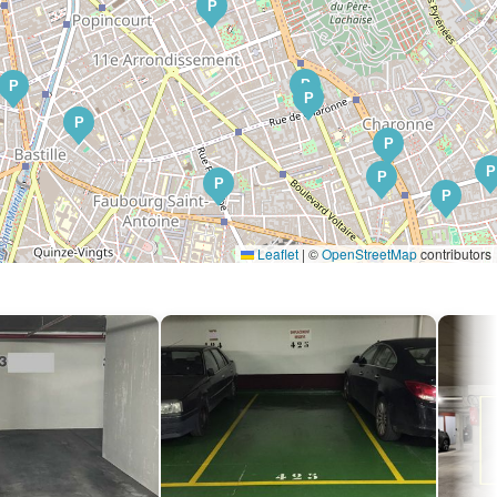
P
P
P
P
P
P
P
P
P
P
Leaflet
|
©
OpenStreetMap
contributors
P