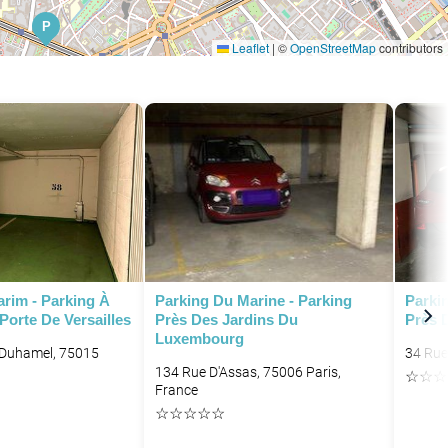
P
Leaflet
|
©
OpenStreetMap
contributors
P
P
arim - Parking À
Parking Du Marine - Parking
Parki
Porte De Versailles
Près Des Jardins Du
Près 
P
Luxembourg
 Duhamel, 75015
34 Rue
134 Rue D'Assas, 75006 Paris,
☆
☆
☆
France
☆
☆
☆
☆
☆