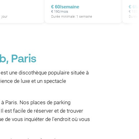
€ 60/semaine
€ 65
€ 190/mois
€ 155/
 jour
Durée minimale: 1 semaine
Durée 
b, Paris
 est une discothèque populaire située à
rience de luxe et un spectacle
 à Paris. Nos places de parking
l est facile de réserver et de trouver
ue de vous inquiéter de l'endroit où vous