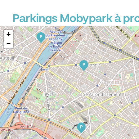
P
Parkings Mobypark à pro
+
P
−
P
P