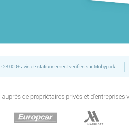
P
P
P
P
|
de 28 000+ avis de stationnement vérifiés sur Mobypark
P
auprès de propriétaires privés et d'entreprises 
P
P
P