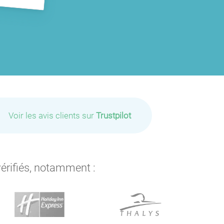
P
P
P
Voir les avis clients sur
Trustpilot
P
P
P
P
vérifiés, notamment :
P