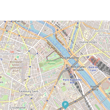
P
P
P