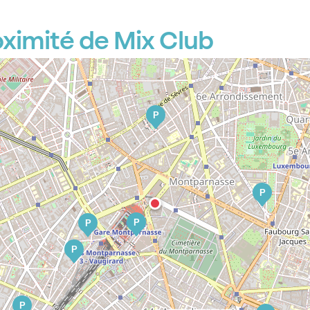
P
P
ximité de Mix Club
P
P
P
P
P
P