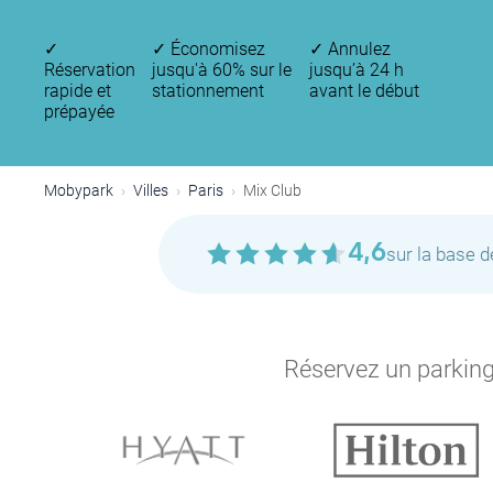
P
P
✓
✓
Économisez
✓
Annulez
Réservation
jusqu'à 60% sur le
jusqu’à 24 h
rapide et
stationnement
avant le début
prépayée
Mobypark
Villes
Paris
Mix Club
4,6
sur la base 
P
Réservez un parking 