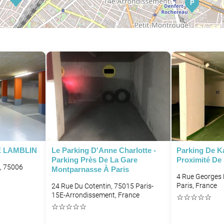
P
P
P
PE LAMBLIN
Le Parking D'Anne Charlotte -
Parking De K
Parking Près De La Gare
Proximité De 
, 75006
Montparnasse À Paris
4 Rue Georges
Paris, France
24 Rue Du Cotentin, 75015 Paris-
15E-Arrondissement, France
☆
☆
☆
☆
☆
☆
☆
☆
☆
☆