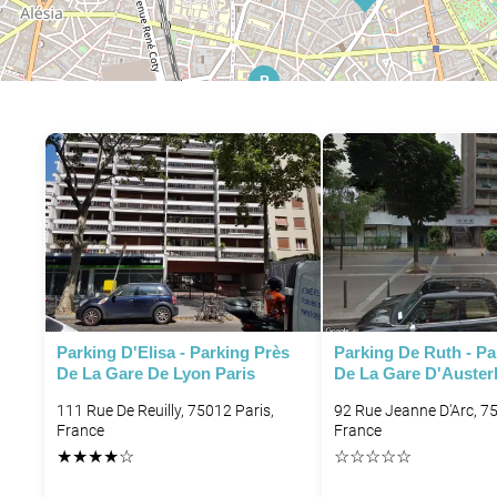
P
P
Parking D'Elisa - Parking Près
Parking De Ruth - Pa
De La Gare De Lyon Paris
De La Gare D'Austerl
111 Rue De Reuilly, 75012 Paris,
92 Rue Jeanne D'Arc, 75
France
France
★
★
★
★
☆
☆
☆
☆
☆
☆