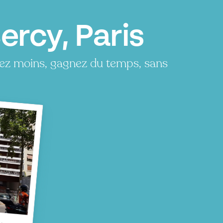
ercy, Paris
yez moins, gagnez du temps, sans
cy
P
P