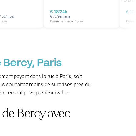
☆
☆
☆
€ 18/24h
€ 12
 150/mois
€ 75/semaine
 jour
Durée minimale: 1 jour
Durée 
 Bercy, Paris
ement payant dans la rue à Paris, soit
us souhaitez moins de surprises près du
tionnement privé pré-réservable.
 de Bercy avec