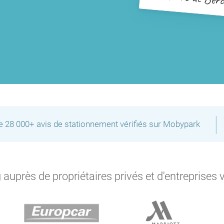
P
P
P
P
P
P
P
P
P
P
P
P
P
P
|
de 28 000+ avis de stationnement vérifiés sur Mobypark
P
auprès de propriétaires privés et d'entreprises 
P
P
P
P
P