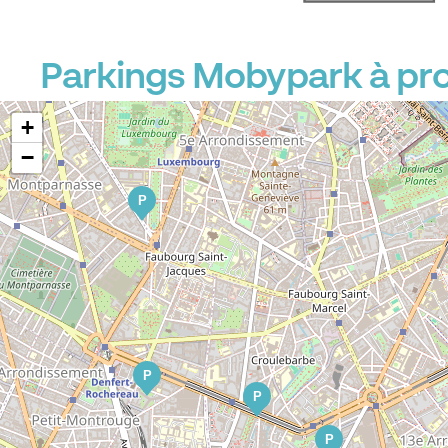
Parkings Mobypark à pro
+
−
P
P
P
P