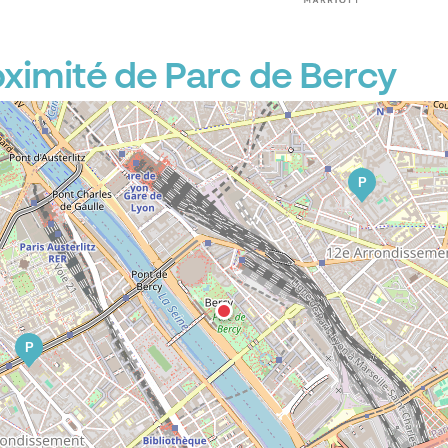
P
P
ximité de Parc de Bercy
P
P