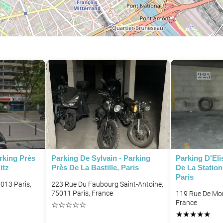
P
rking Près
Parking De Sylvain - Parking
Parking D'Eli
itz
Près De La Bastille, Paris
De La Statio
Paris
013 Paris,
223 Rue Du Faubourg Saint-Antoine,
75011 Paris, France
119 Rue De Mon
France
☆
☆
☆
☆
☆
★
★
★
★
★