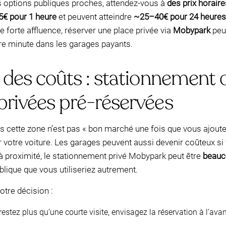
es options publiques proches, attendez-vous à
des prix horaire
€ pour 1 heure
et peuvent atteindre
~25–40€ pour 24 heures
 forte affluence, réserver une place privée via
Mobypark
peut
ère minute dans les garages payants.
e des coûts : stationnement d
privées pré-réservées
 cette zone n’est pas « bon marché une fois que vous ajoutez 
er votre voiture. Les garages peuvent aussi devenir coûteux 
 proximité, le stationnement privé Mobypark peut être
beauc
ublique que vous utiliseriez autrement.
otre décision :
restez plus qu’une courte visite, envisagez la réservation à l’avan