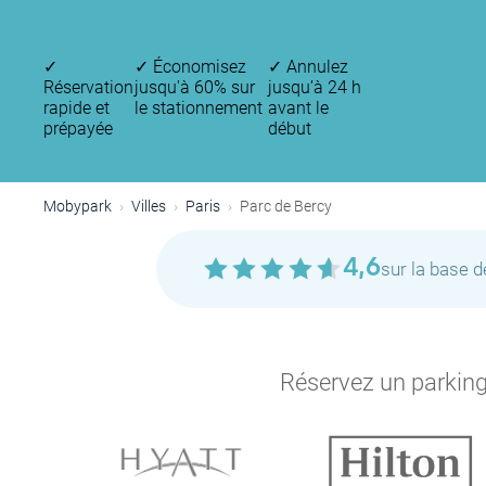
✓
✓
Économisez
✓
Annulez
Réservation
jusqu'à 60% sur
jusqu’à 24 h
rapide et
le stationnement
avant le
prépayée
début
P
P
Mobypark
Villes
Paris
Parc de Bercy
P
P
4,6
sur la base 
P
Réservez un parking 