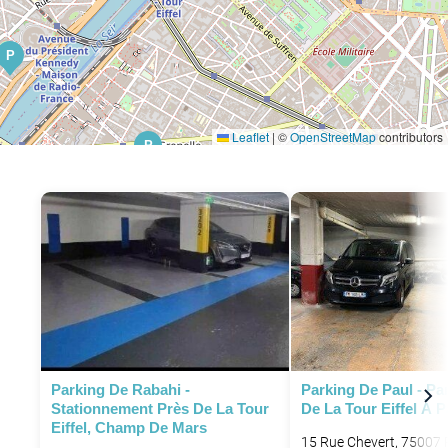
P
Leaflet
|
©
OpenStreetMap
contributors
P
P
P
P
Parking De Rabahi -
Parking De Paul - Pa
Stationnement Près De La Tour
De La Tour Eiffel À P
Eiffel, Champ De Mars
15 Rue Chevert, 75007 