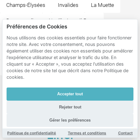
Champs-Élysées
Invalides
La Muette
Beaugrenelle
Neuilly-Auteuil-Passy
Préférences de Cookies
Saint-Philippe-du-Roule
Necker
Madeleine
Nous utilisons des cookies essentiels pour faire fonctionner
notre site. Avec votre consentement, nous pouvons
également utiliser des cookies non essentiels pour améliorer
Saint-Thomas-d'Aquin
Ternes
Concorde
l'expérience utilisateur et analyser le trafic du site. En
cliquant sur « Accepter », vous acceptez l'utilisation des
Saint-Lambert
cookies de notre site tel que décrit dans notre Politique de
cookies.
Destinations
Accepter tout
populaires
à
Rejeter tout
proximité
Gérer les préférences
de Tour
Eiffel
Politique de confidentialité
Termes et conditions
Contact