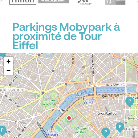
P
Parkings Mobypark à
P
proximité de Tour
Eiffel
P
+
−
P
P
P
P