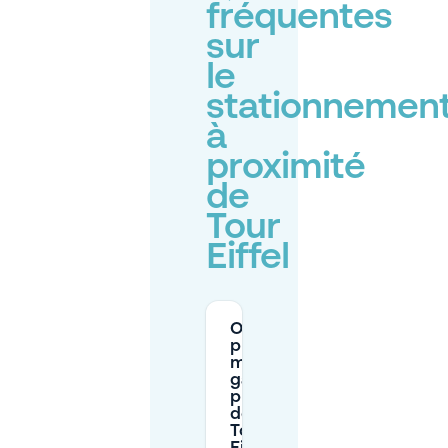
fréquentes
sur
le
stationnemen
à
proximité
de
Tour
Eiffel
Où
puis-je
me
garer
près
de la
Tour