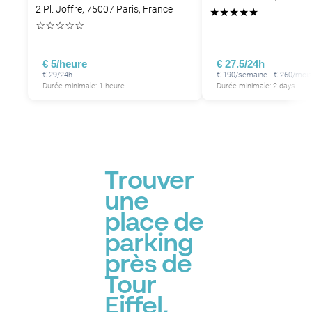
2 Pl. Joffre, 75007 Paris, France
★
★
★
★
★
☆
☆
☆
☆
☆
€ 5/heure
€ 27.5/24h
€ 29/24h
€ 190/semaine · € 260/mois
Durée minimale: 1 heure
Durée minimale: 2 days
Trouver
une
place de
parking
près de
Tour
Eiffel,