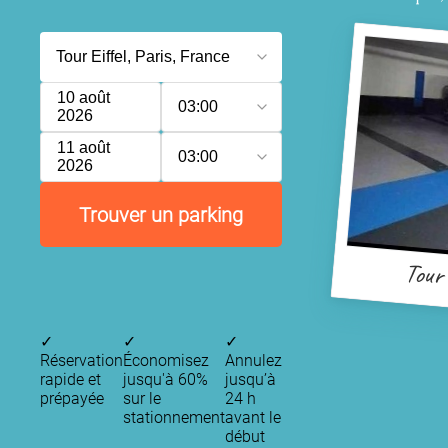
10 août
03:00
2026
11 août
03:00
2026
Trouver un parking
Tour 
✓
✓
✓
Réservation
Économisez
Annulez
rapide et
jusqu'à 60%
jusqu’à
prépayée
sur le
24 h
stationnement
avant le
début