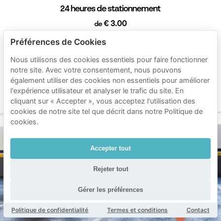
24 heures de stationnement
€ 3.00
de
1 semaine de stationnement
Préférences de Cookies
€ 20.00
de
Nous utilisons des cookies essentiels pour faire fonctionner
1 mois de stationnement
notre site. Avec votre consentement, nous pouvons
également utiliser des cookies non essentiels pour améliorer
€ 60.00
de
l'expérience utilisateur et analyser le trafic du site. En
Durée min. 1 heure
cliquant sur « Accepter », vous acceptez l'utilisation des
cookies de notre site tel que décrit dans notre Politique de
cookies.
Accepter tout
Rejeter tout
Gérer les préférences
Politique de confidentialité
Termes et conditions
Contact