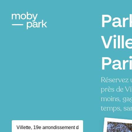
Par
Vill
Par
Réservez 
près de Vi
moins, ga
temps, san