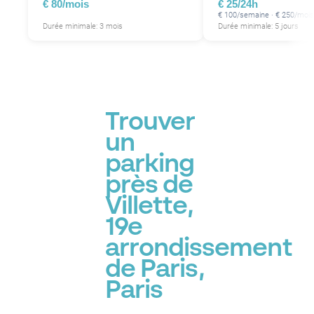
€ 80/mois
€ 25/24h
P
€ 100/semaine · € 250/mois
P
Durée minimale: 3 mois
Durée minimale: 5 jours
P
Trouver
un
parking
P
près de
Villette,
19e
arrondissement
de Paris,
Paris