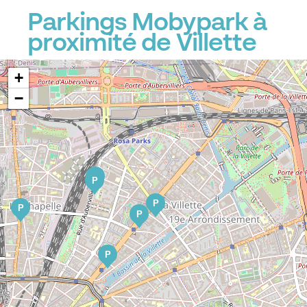
Parkings Mobypark à
proximité de Villette
+
−
P
P
P
P
P
P