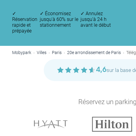
✓
✓
Économisez
✓
Annulez
Réservation
jusqu'à 60% sur le
jusqu’à 24 h
rapide et
stationnement
avant le début
prépayée
Mobypark
Villes
Paris
20e arrondissement de Paris
Télé
4,6
sur la base 
Réservez un parking 
P
P
P
P
P
P
P