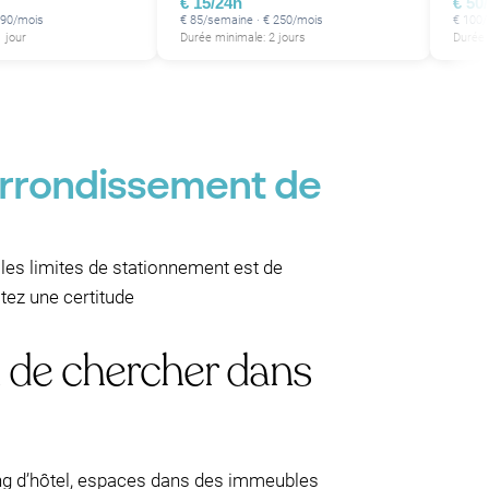
€ 15/24h
€ 50
 90/mois
€ 85/semaine · € 250/mois
€ 100/
 jour
Durée minimale: 2 jours
Durée 
arrondissement de
t les limites de stationnement est de
tez une certitude
u de chercher dans
g d’hôtel, espaces dans des immeubles