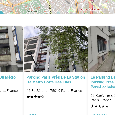
P
P
P
P
P
P
P
P
 Du Métro
Parking Paris Près De La Station
Le Parking De
De Métro Porte Des Lilas
Parking Pres
Pere-Lachaise
aris, France
41 Bd Sérurier, 75019 Paris, France
P
69 Rue Villiers
★
★
★
★
☆
Paris, France
★
★
★
★
★