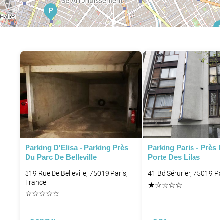
P
P
P
Parking D'Elisa - Parking Près
Parking Paris - Près
Du Parc De Belleville
Porte Des Lilas
319 Rue De Belleville, 75019 Paris,
41 Bd Sérurier, 75019 P
France
★
☆
☆
☆
☆
☆
☆
☆
☆
☆