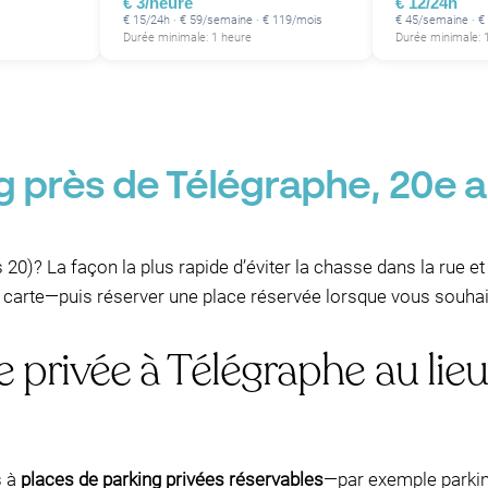
€ 3/heure
€ 12/24h
€ 15/24h · € 59/semaine · € 119/mois
€ 45/semaine · €
Durée minimale: 1 heure
Durée minimale: 1
g près de Télégraphe, 20e 
P
 20)? La façon la plus rapide d’éviter la chasse dans la rue e
 carte—puis réserver une place réservée lorsque vous souhai
 privée à Télégraphe au lie
s à
places de parking privées réservables
—par exemple parkin