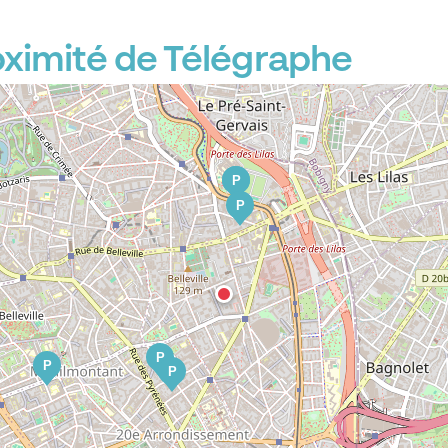
ximité de Télégraphe
P
P
P
P
P
P