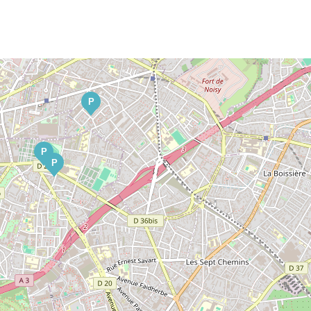
P
P
P