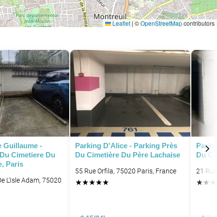
Leaflet
|
©
OpenStreetMap
contributors
 Guillaume -
Parking D'Alice - Parking Près
Parki
 Du Cimetiere Du
Du Cimetière Du Père Lachaise
Du Ci
, Paris
55 Rue Orfila, 75020 Paris, France
21 Rue
 De L'Isle Adam, 75020
★
★
★
★
★
★
★
★