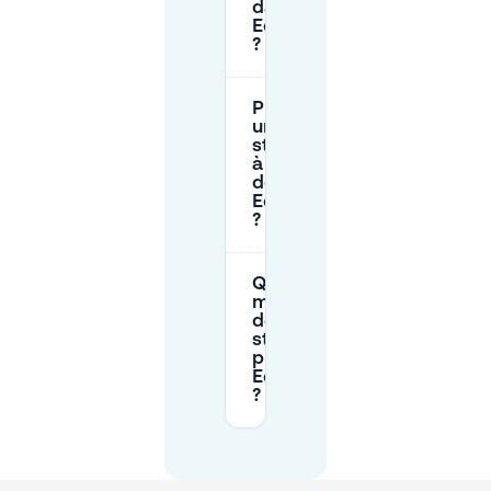
dans la rue à
Eendrachtsplein
?
Puis-je réserver
une place de
stationnement
à l'avance près
de
Eendrachtsplein
?
Quelle est la
meilleure façon
de trouver un
stationnement
près de
Eendrachtsplein
?