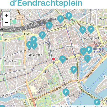
d’Eendrachtsplein
+
P
P
−
P
P
P
P
P
P
P
P
P
P
P
P
P
P