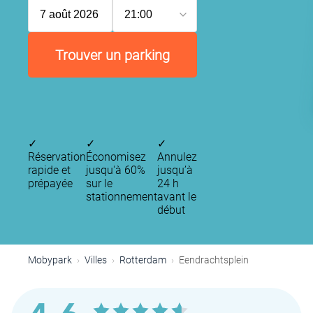
7 août 2026
21:00
Trouver un parking
✓
✓
✓
Réservation
Économisez
Annulez
rapide et
jusqu'à 60%
jusqu’à
prépayée
sur le
24 h
stationnement
avant le
début
Mobypark
Villes
Rotterdam
Eendrachtsplein