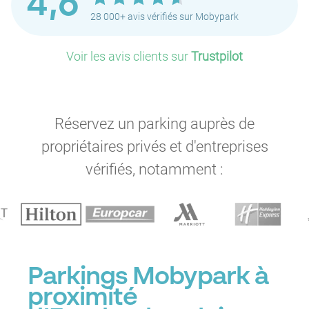
4,6
28 000+ avis vérifiés sur Mobypark
Voir les avis clients sur
Trustpilot
P
Réservez un parking auprès de
propriétaires privés et d'entreprises
P
vérifiés, notamment :
P
Parkings Mobypark à
proximité
P