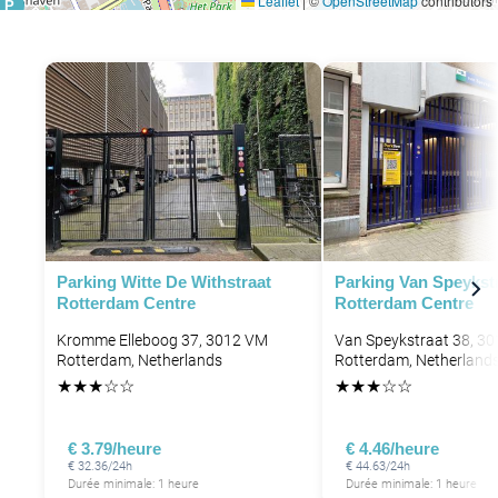
Leaflet
|
©
OpenStreetMap
contributors
P
P
Parking Witte De Withstraat
Parking Van Speykst
Rotterdam Centre
Rotterdam Centre
Kromme Elleboog 37, 3012 VM
Van Speykstraat 38, 3
Rotterdam, Netherlands
Rotterdam, Netherland
★
★
★
☆
☆
★
★
★
☆
☆
P
€ 3.79/heure
€ 4.46/heure
€ 32.36/24h
€ 44.63/24h
Durée minimale: 1 heure
Durée minimale: 1 heure