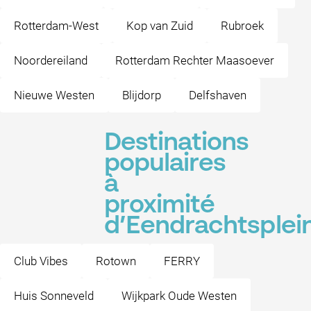
Rotterdam-West
Kop van Zuid
Rubroek
Noordereiland
Rotterdam Rechter Maasoever
Nieuwe Westen
Blijdorp
Delfshaven
Destinations
populaires
à
proximité
d’Eendrachtsplei
Club Vibes
Rotown
FERRY
Huis Sonneveld
Wijkpark Oude Westen