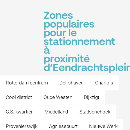
Zones
populaires
pour le
stationnement
à
proximité
d’Eendrachtsplei
Rotterdam centrum
Delfshaven
Charlois
Cool district
Oude Westen
Dijkzigt
C.S. kwartier
Middelland
Stadsdriehoek
Provenierswijk
Agniesebuurt
Nieuwe Werk