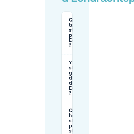
Quels sont les
tarifs de
stationnement
près de
Eendrachtsplein
?
Y a-t-il un
stationnement
gratuit
disponible près
de
Eendrachtsplein
?
Quelles sont les
heures de
stationnement
pour le
stationnement