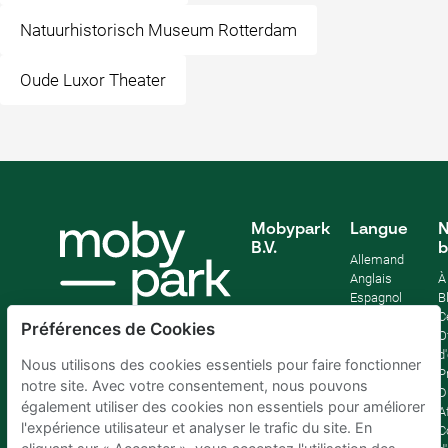
Natuurhistorisch Museum Rotterdam
Oude Luxor Theater
Mobypark
Langue
N
B.V.
b
Allemand
Anglais
À
Espagnol
B
Français
C
Préférences de Cookies
Italien
O
Néerlandais
d
Nous utilisons des cookies essentiels pour faire fonctionner
P
notre site. Avec votre consentement, nous pouvons
D
également utiliser des cookies non essentiels pour améliorer
Af
l'expérience utilisateur et analyser le trafic du site. En
C