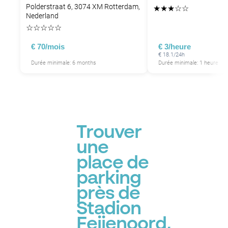
Polderstraat 6, 3074 XM Rotterdam,
★
★
★
☆
☆
Nederland
☆
☆
☆
☆
☆
€ 70/mois
€ 3/heure
€ 18.1/24h
Durée minimale: 6 months
Durée minimale: 1 heure
Trouver
une
place de
parking
près de
Stadion
Feijenoord,