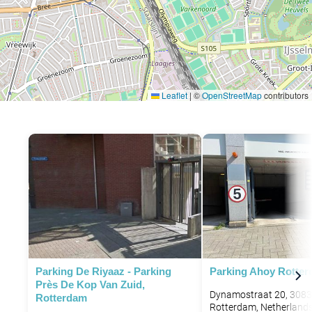
Leaflet
|
©
OpenStreetMap
contributors
Parking De Riyaaz - Parking
Parking Ahoy Rotte
Près De Kop Van Zuid,
Dynamostraat 20, 308
Rotterdam
Rotterdam, Netherland