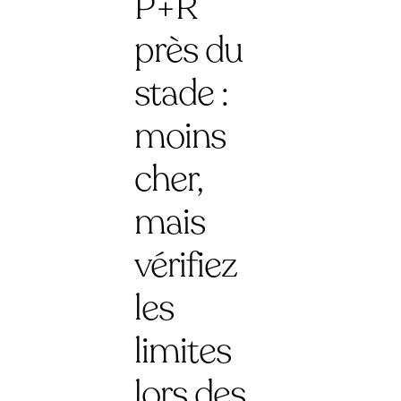
P+R
près du
stade :
moins
cher,
mais
vérifiez
les
limites
lors des