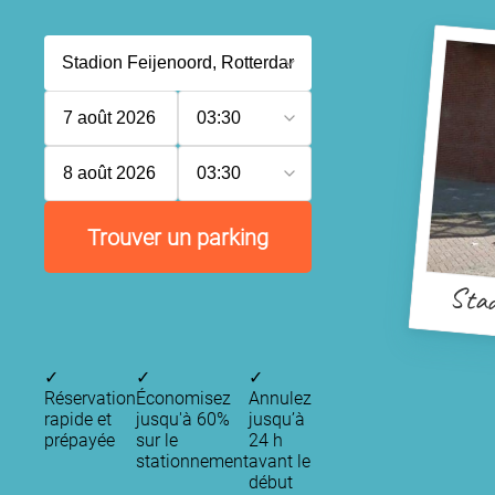
7 août 2026
03:30
8 août 2026
03:30
Trouver un parking
Stad
✓
✓
✓
Réservation
Économisez
Annulez
rapide et
jusqu'à 60%
jusqu’à
prépayée
sur le
24 h
stationnement
avant le
début