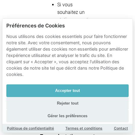
Si vous
souhaitez un
stationnement
Préférences de Cookies
garanti à
l’arrivée,
Nous utilisons des cookies essentiels pour faire fonctionner
comparez les
notre site. Avec votre consentement, nous pouvons
également utiliser des cookies non essentiels pour améliorer
places privées
l'expérience utilisateur et analyser le trafic du site. En
sur Mobypark.
cliquant sur « Accepter », vous acceptez l'utilisation des
cookies de notre site tel que décrit dans notre Politique de
cookies.
Tarifs de
stationnement
Accepter tout
Mobypark à
Rejeter tout
proximité de
Stadion
Gérer les préférences
Feijenoord
Politique de confidentialité
Termes et conditions
Contact