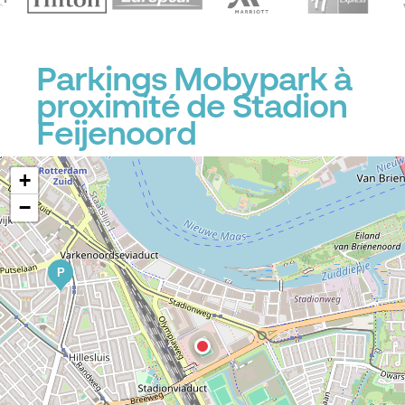
Parkings Mobypark à
proximité de Stadion
Feijenoord
+
−
P