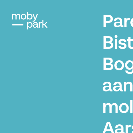
Par
Bis
Bog
aan
mol
Aar