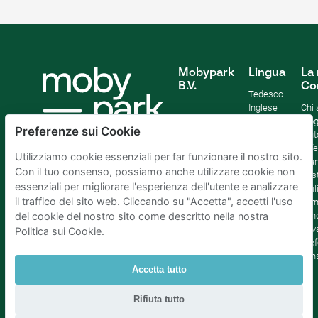
Mobypark
Lingua
La 
B.V.
Co
Tedesco
Inglese
Chi
Spagnolo
Blo
Preferenze sui Cookie
Francia
Aiut
Italian
Offe
Utilizziamo cookie essenziali per far funzionare il nostro sito.
Olandese
Sta
Con il tuo consenso, possiamo anche utilizzare cookie non
Sost
essenziali per migliorare l'esperienza dell'utente e analizzare
Affil
il traffico del sito web. Cliccando su "Accetta", accetti l'uso
Term
cond
dei cookie del nostro sito come descritto nella nostra
Priv
Politica sui Cookie.
Pref
con
Accetta tutto
Parcheggio Amsterdam
|
Parcheggio Rotterdam
|
Rifiuta tutto
Parcheggio L'Aia
|
Parcheggio Bruxelles
|
Parcheggio Parigi
|