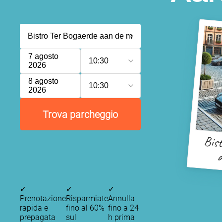
7 agosto
10:30
2026
8 agosto
10:30
2026
Trova parcheggio
Bist
a
✓
✓
✓
Prenotazione
Risparmiate
Annulla
rapida e
fino al 60%
fino a 24
prepagata
sul
h prima