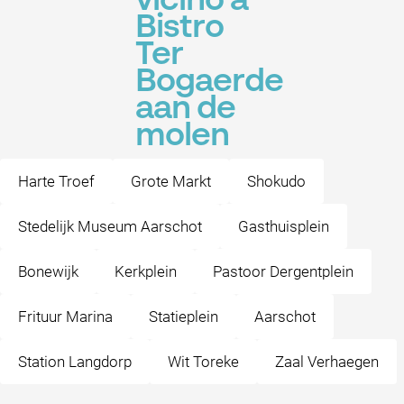
vicino a
Bistro
Ter
Bogaerde
aan de
molen
Harte Troef
Grote Markt
Shokudo
Stedelijk Museum Aarschot
Gasthuisplein
Bonewijk
Kerkplein
Pastoor Dergentplein
Frituur Marina
Statieplein
Aarschot
Station Langdorp
Wit Toreke
Zaal Verhaegen