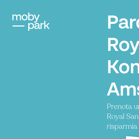
Par
Roy
Kon
Ams
Prenota u
Royal San
risparmia