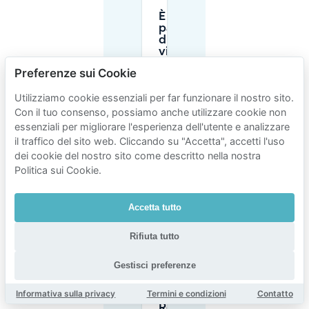
È consentito
parcheggiare
di notte
vicino a Royal
San Kong?
Preferenze sui Cookie
Utilizziamo cookie essenziali per far funzionare il nostro sito.
I permessi
Con il tuo consenso, possiamo anche utilizzare cookie non
residenti
essenziali per migliorare l'esperienza dell'utente e analizzare
funzionano
per il
il traffico del sito web. Cliccando su "Accetta", accetti l'uso
parcheggio
dei cookie del nostro sito come descritto nella nostra
dei
Politica sui Cookie.
visitatori
vicino a
Royal San
Accetta tutto
Kong?
Rifiuta tutto
Dorpsstraat
è chiusa al
Gestisci preferenze
traffico di
transito
Informativa sulla privacy
Termini e condizioni
Contatto
vicino a
Royal San