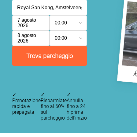
7 agosto
00:00
2026
8 agosto
00:00
2026
Trova parcheggio
R
✓
✓
✓
Prenotazione
Risparmiate
Annulla
P
P
rapida e
fino al 60%
fino a 24
P
P
prepagata
sul
h prima
P
parcheggio
dell’inizio