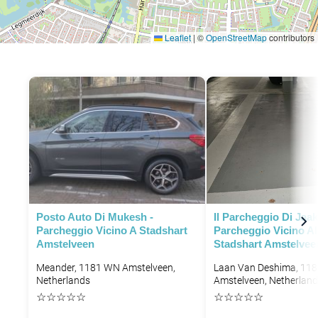
Leaflet
|
©
OpenStreetMap
contributors
P
P
P
Posto Auto Di Mukesh -
Il Parcheggio Di Jaak
Parcheggio Vicino A Stadshart
Parcheggio Vicino Al
Amstelveen
Stadshart Amstelvee
Meander, 1181 WN Amstelveen,
Laan Van Deshima, 118
Netherlands
Amstelveen, Netherlan
☆
☆
☆
☆
☆
☆
☆
☆
☆
☆