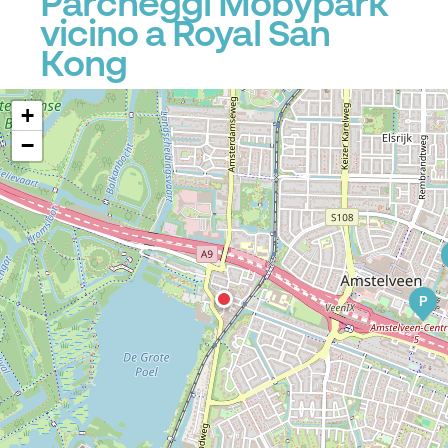
Parcheggi Mobypark
vicino a Royal San
Kong
+
−
P