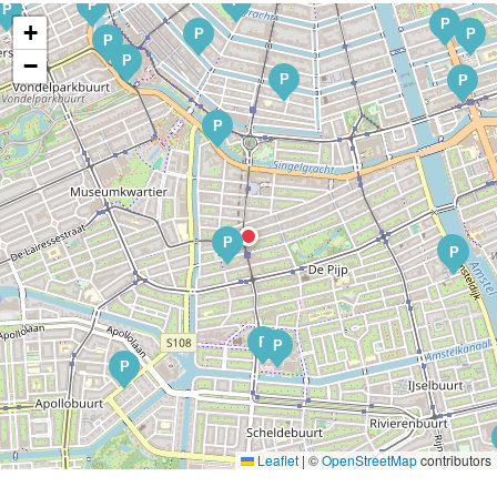
P
P
P
P
+
P
P
P
P
−
P
P
P
P
P
P
P
P
P
Leaflet
|
©
OpenStreetMap
contributors