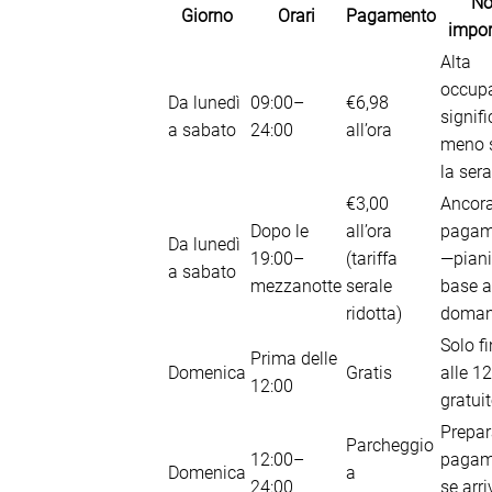
No
Giorno
Orari
Pagamento
impor
Alta
occup
Da lunedì
09:00–
€6,98
signifi
a sabato
24:00
all’ora
meno 
la sera
€3,00
Ancor
Dopo le
all’ora
pagam
Da lunedì
19:00–
(tariffa
—piani
a sabato
mezzanotte
serale
base a
ridotta)
doman
Solo f
Prima delle
Domenica
Gratis
alle 1
12:00
gratuit
Prepar
Parcheggio
12:00–
pagam
Domenica
a
24:00
se arri