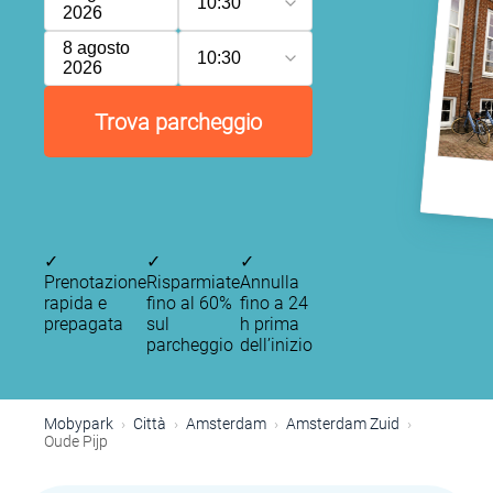
10:30
2026
8 agosto
10:30
2026
Trova parcheggio
P
P
P
P
✓
✓
✓
Prenotazione
Risparmiate
Annulla
P
rapida e
fino al 60%
fino a 24
prepagata
sul
h prima
P
P
parcheggio
dell’inizio
P
P
P
P
P
P
P
P
P
Mobypark
Città
Amsterdam
Amsterdam Zuid
Oude Pijp
P