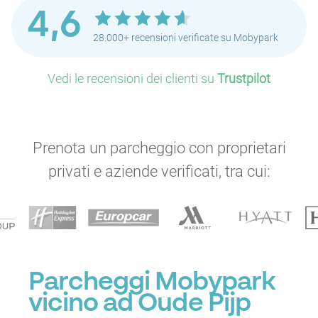
P
P
4,6
28.000+ recensioni verificate su Mobypark
P
P
P
P
P
P
Vedi le recensioni dei clienti su
Trustpilot
P
P
P
P
P
P
Prenota un parcheggio con proprietari
P
P
privati e aziende verificati, tra cui:
P
P
P
P
P
P
P
P
P
P
Parcheggi Mobypark
P
P
vicino ad Oude Pijp
P