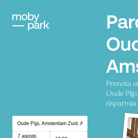
Par
Oud
Am
Prenota u
Oude Pijp
risparmia
7 agosto