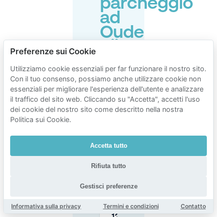
parcheggio
ad
Oude
Pijp
Preferenze sui Cookie
Utilizziamo cookie essenziali per far funzionare il nostro sito.
Con il tuo consenso, possiamo anche utilizzare cookie non
Quali sono
essenziali per migliorare l'esperienza dell'utente e analizzare
gli orari e le
tariffe del
il traffico del sito web. Cliccando su "Accetta", accetti l'uso
parcheggio
dei cookie del nostro sito come descritto nella nostra
in strada a
Politica sui Cookie.
Oude Pijp
(Zuid 2)?
Accetta tutto
C'è
Rifiuta tutto
parcheggio
gratuito a
Oude Pijp
Gestisci preferenze
la
domenica
Informativa sulla privacy
Termini e condizioni
Contatto
prima delle